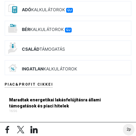
ADÓ
KALKULÁTOROK
ÚJ
BÉR
KALKULÁTOROK
ÚJ
CSALÁD
TÁMOGATÁS
INGATLAN
KALKULÁTOROK
PIAC&PROFIT CIKKEI
Maradtak energetikai lakásfelújításra állami
támogatások és piaci hitelek
16:56
Ismét az egykori védett ár alatt a benzin
2p
15:44