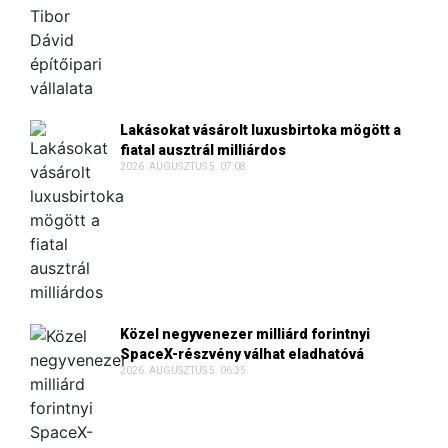
Lakásokat vásárolt luxusbirtoka mögött a
fiatal ausztrál milliárdos
2026. AUGUSZTUS 5. 07:08
Közel negyvenezer milliárd forintnyi
SpaceX-részvény válhat eladhatóvá
2026. AUGUSZTUS 5. 06:35