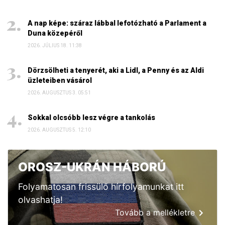
A nap képe: száraz lábbal lefotózható a Parlament a
Duna közepéről
2026. JÚLIUS 18. 11:38
Dörzsölheti a tenyerét, aki a Lidl, a Penny és az Aldi
üzleteiben vásárol
2026. AUGUSZTUS 3. 05:51
Sokkal olcsóbb lesz végre a tankolás
2026. AUGUSZTUS 5. 12:10
OROSZ-UKRÁN HÁBORÚ
Folyamatosan frissülő hírfolyamunkat itt
olvashatja!
Tovább a mellékletre