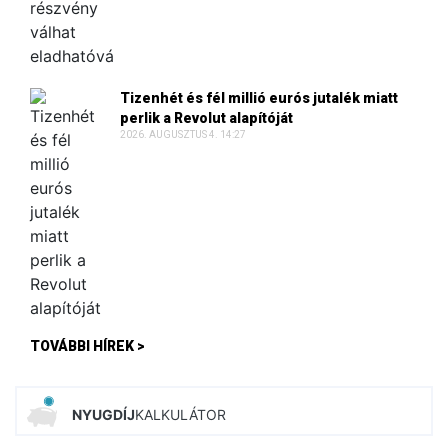
Tizenhét és fél millió eurós jutalék miatt
perlik a Revolut alapítóját
2026. AUGUSZTUS 4. 14:27
TOVÁBBI HÍREK >
NYUGDÍJ
KALKULÁTOR