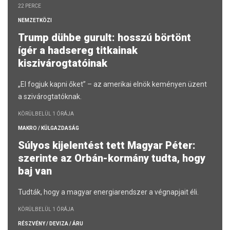
22 PERCE
NEMZETKÖZI
Trump dühbe gurult: hosszú börtönt
ígér a hadsereg titkainak
kiszivárogtatóinak
„El fogjuk kapni őket” – az amerikai elnök keményen üzent
a szivárogtatóknak.
KÖRÜLBELÜL 1 ÓRÁJA
MAKRO / KÜLGAZDASÁG
Súlyos kijelentést tett Magyar Péter:
szerinte az Orbán-kormány tudta, hogy
baj van
Tudták, hogy a magyar energiarendszer a végnapjait éli.
KÖRÜLBELÜL 1 ÓRÁJA
RÉSZVÉNY / DEVIZA / ÁRU