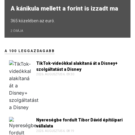
A kánikula mellett a forint is izzadt ma
365 közelében az euró.
2 ÓRÁJA
A 100 LEGGAZDAGABB
TikTok-videókkal alakítaná át a Disney+
szolgáltatást a Disney
2026. AUGUSZTUS 6. 09:30
Nyereségbe fordult Tibor Dávid építőipari
vállalata
2026. AUGUSZTUS 6. 08:19