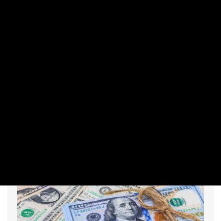
MAKRO / KÜLGAZDASÁG
Pénteken nézhetünk csak igazán nagyot
a tankolásnál
PRIVÁTBANKÁR.HU | 2026. AUGUSZTUS 6. 12:49
Folytatódik a szerdán bejelentett trend.