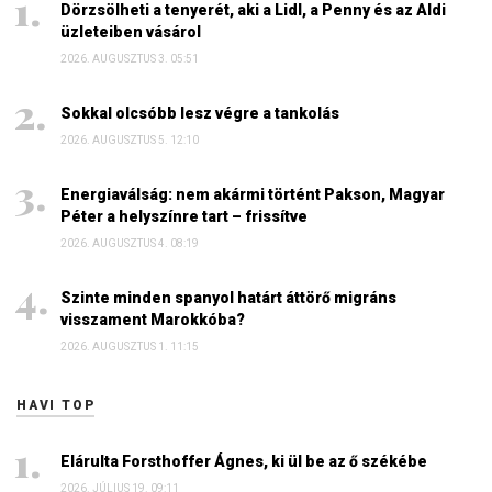
Dörzsölheti a tenyerét, aki a Lidl, a Penny és az Aldi
üzleteiben vásárol
2026. AUGUSZTUS 3. 05:51
Sokkal olcsóbb lesz végre a tankolás
2026. AUGUSZTUS 5. 12:10
Energiaválság: nem akármi történt Pakson, Magyar
Péter a helyszínre tart – frissítve
2026. AUGUSZTUS 4. 08:19
Szinte minden spanyol határt áttörő migráns
visszament Marokkóba?
2026. AUGUSZTUS 1. 11:15
HAVI TOP
Elárulta Forsthoffer Ágnes, ki ül be az ő székébe
2026. JÚLIUS 19. 09:11