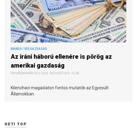
MAKRO / KÜLGAZDASÁG
Az iráni háború ellenére is pörög az
amerikai gazdaság
PRIVÁTBANKÁR.HU | 2026. AUGUSZTUS 6. 12:09
Kilenchavi magaslaton fontos mutatók az Egyesült
Államokban.
HETI TOP