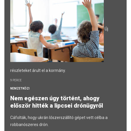
Új
részleteket árult el a kormány.
9 PERCE
NEMZETKÖZI
Nem egészen úgy történt, ahogy
először hitték a lipcsei drónügyről
Cáfolták, hogy ukrán lőszerszállító gépet vett célba a
robbanószeres drón.