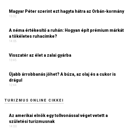
Magyar Péter szerint ezt hagyta hátra az Orbán-kormány
15:32
A néma értékesítő a ruhán: Hogyan épít prémium márkát
a tökéletes ruhacímke?
14:05
Visszatér az élet a zalai gyárba
13:45
Újabb árrobbanás jöhet? A búza, az olaj és a cukor is
drágul
12:44
TURIZMUS ONLINE CIKKEI
Az amerikai elnök egy tollvonással véget vetett a
születési turizmusnak
14:00