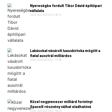
Nyereségbe fordult Tibor Dávid építőipari
vállalata
2026. AUGUSZTUS 6. 08:19
Lakásokat vásárolt luxusbirtoka mögött a
fiatal ausztrál milliárdos
2026. AUGUSZTUS 5. 07:08
Közel negyvenezer milliárd forintnyi
SpaceX-részvény válhat eladhatóvá
2026. AUGUSZTUS 5. 06:35