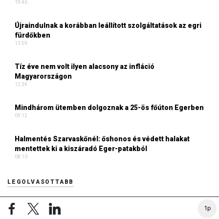
19:46
Újraindulnak a korábban leállított szolgáltatások az egri
fürdőkben
13:59
Tíz éve nem volt ilyen alacsony az infláció
Magyarországon
12:34
Mindhárom ütemben dolgoznak a 25-ös főúton Egerben
09:12
Halmentés Szarvaskőnél: őshonos és védett halakat
mentettek ki a kiszáradó Eger-patakból
08:10
LEGOLVASOTTABB
Elárulta Forsthoffer Ágnes, ki ül be az ő székébe
1p
2026. JÚLIUS 19. 09:11