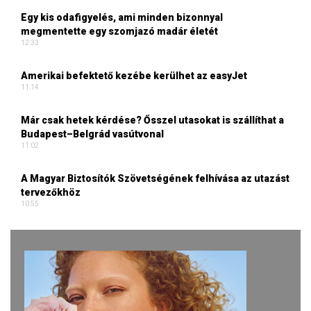
Egy kis odafigyelés, ami minden bizonnyal
megmentette egy szomjazó madár életét
12:33
Amerikai befektető kezébe kerülhet az easyJet
11:14
Már csak hetek kérdése? Ősszel utasokat is szállíthat a
Budapest–Belgrád vasútvonal
11:02
A Magyar Biztosítók Szövetségének felhívása az utazást
tervezőkhöz
10:55