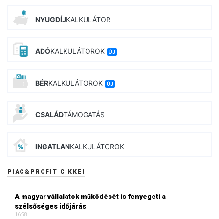
NYUGDÍJ
KALKULÁTOR
ADÓ
KALKULÁTOROK
ÚJ
BÉR
KALKULÁTOROK
ÚJ
CSALÁD
TÁMOGATÁS
INGATLAN
KALKULÁTOROK
PIAC&PROFIT CIKKEI
A magyar vállalatok működését is fenyegeti a
szélsőséges időjárás
16:58