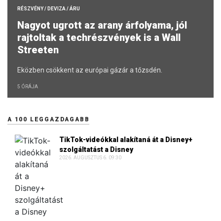
RÉSZVÉNY / DEVIZA / ÁRU
Nagyot ugrott az arany árfolyama, jól
rajtoltak a techrészvények is a Wall
Streeten
Eközben csökkent az európai gázár a tőzsdén.
5 ÓRÁJA
A 100 LEGGAZDAGABB
TikTok-videókkal alakítaná át a Disney+
szolgáltatást a Disney
2026. AUGUSZTUS 6. 09:30