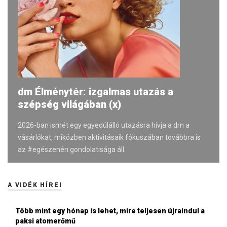
dm Élménytér: izgalmas utazás a
szépség világában (x)
2026-ban ismét egy egyedülálló utazásra hívja a dm a
vásárlókat, miközben aktivitásaik fókuszában továbbra is
az #egészenén gondolatisága áll.
A VIDÉK HÍREI
Több mint egy hónap is lehet, mire teljesen újraindul a
paksi atomerőmű