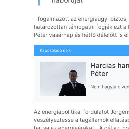
háborúját”
- fogalmazott az energiaügyi biztos,
határozottan támogatni fogják ezt a f
Péter vasárnap és hétfő délelőtt is é
Kapcsolódó cikk
Harcias han
Péter
Nem hagyja elvenn
Az energiapolitikai fordulatot Jorgen
veszélyeztesse a tagállamok ellátás
tartsa az energiaárakat. „A cél az, 