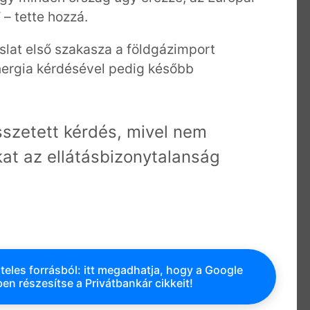
– tette hozzá.
aslat első szakasza a földgázimport
 energia kérdésével pedig később
sszetett kérdés, mivel nem
kat az ellátásbizonytalanság
teles forrásból: itt megadhatja, hogy a Google
en részesítse a Privátbankár cikkeit!