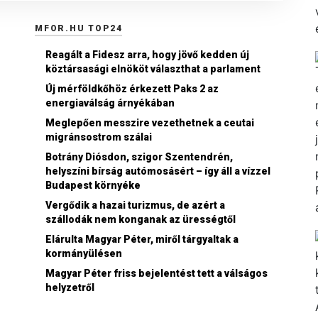
MFOR.HU TOP24
Reagált a Fidesz arra, hogy jövő kedden új
köztársasági elnököt választhat a parlament
Új mérföldkőhöz érkezett Paks 2 az
energiaválság árnyékában
Meglepően messzire vezethetnek a ceutai
migránsostrom szálai
Botrány Diósdon, szigor Szentendrén,
helyszíni bírság autómosásért – így áll a vízzel
Budapest környéke
Vergődik a hazai turizmus, de azért a
szállodák nem konganak az ürességtől
Elárulta Magyar Péter, miről tárgyaltak a
kormányülésen
Magyar Péter friss bejelentést tett a válságos
helyzetről