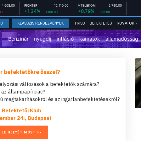
4 608.00
RICHTER
12 110.00
MTELEKOM
2 790.00
+1.34%
+0.79%
00
+160.00
+22.00
FRISS
BEFEKTETÉS
ROVATOK
EÓ
KLASSZIS RENDEZVÉNYEK
Benzinár - nyugdíj - infláció - kamatok - államadósság
r befektetőkre ősszel?
bályozási változások a befektetők számára?
t az állampapírpiac?
 megtakarításokról és az ingatlanbefektetésekről?
s Befektetői Klub
ember 24., Budapest
 LE HELYÉT MOST >>