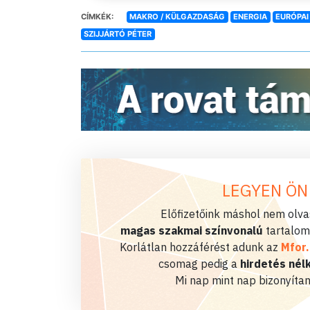
CÍMKÉK:
MAKRO / KÜLGAZDASÁG
ENERGIA
EURÓPAI
SZIJJÁRTÓ PÉTER
LEGYEN ÖN
Előfizetőink máshol nem olvas
magas szakmai színvonalú
tartalom
Korlátlan hozzáférést adunk az
Mfor
csomag pedig a
hirdetés nélk
Mi nap mint nap bizonyítan