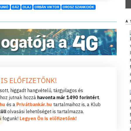
 UNIÓ
GÁZ
OLAJ
ORBÁN VIKTOR
OROSZ SZANKCIÓK
A 
 IS ELŐFIZETŐNK!
ott, higgadt hangvételű, tárgyilagos és
hoz jutnak hozzá
havonta már 1490 forintért
.
.hu
és a
Privátbankár.hu
tartalmaihoz is, a Klub
üli
olvasási lehetőséget is tartalmazza.
i fogunk!
Legyen Ön is előfizetőnk!