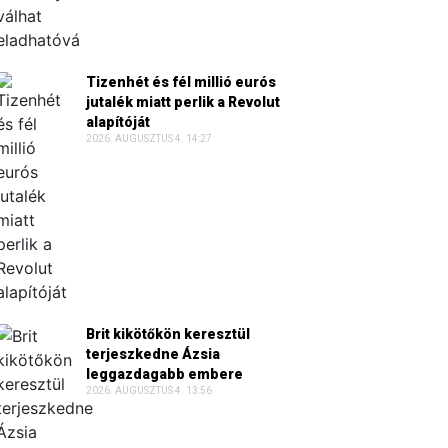
Tizenhét és fél millió eurós
jutalék miatt perlik a Revolut
alapítóját
2026. AUGUSZTUS 4. 14:27
Brit kikötőkön keresztül
terjeszkedne Ázsia
leggazdagabb embere
2026. AUGUSZTUS 4. 13:56