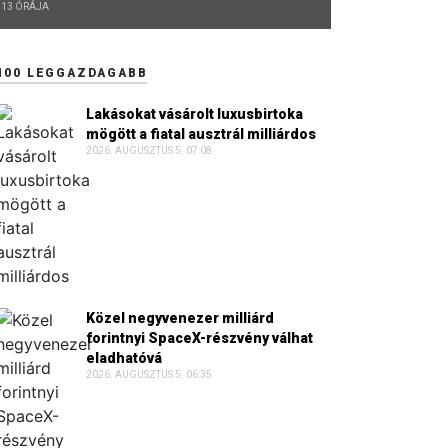
13 ÓRÁJA
100 LEGGAZDAGABB
Lakásokat vásárolt luxusbirtoka
mögött a fiatal ausztrál milliárdos
2026. AUGUSZTUS 5. 07:08
Közel negyvenezer milliárd
forintnyi SpaceX-részvény válhat
eladhatóvá
2026. AUGUSZTUS 5. 06:35