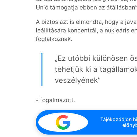
Unió támogatja ebben az átállásban” 
A biztos azt is elmondta, hogy a jav
leállítására koncentrál, a nukleáris
foglalkoznak.
„Ez utóbbi különösen ö
tehetjük ki a tagállamo
veszélyének”
- fogalmazott.
Tájékozódjon hi
előnyb