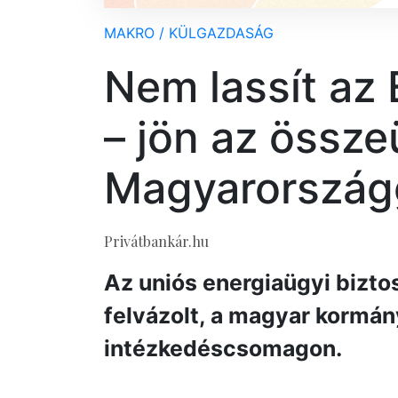
MAKRO / KÜLGAZDASÁG
Nem lassít az 
– jön az össz
Magyarország
Privátbankár.hu
Az uniós energiaügyi bizt
felvázolt, a magyar kormány 
intézkedéscsomagon.