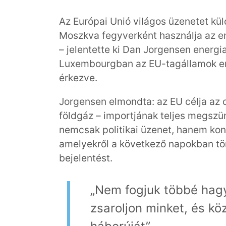
Az Európai Unió világos üzenetet k
Moszkva fegyverként használja az en
– jelentette ki Dan Jorgensen energi
Luxembourgban az EU-tagállamok en
érkezve.
Jorgensen elmondta: az EU célja az 
földgáz – importjának teljes megszü
nemcsak politikai üzenet, hanem kon
amelyekről a következő napokban tö
bejelentést.
„Nem fogjuk többé hag
zsaroljon minket, és kö