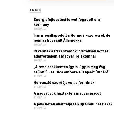
FRISS
Energiafejlesztési tervet fogadott el a
kormány
10 ÓRÁJA
Irán megállapodott a Hormuzi-szorosról, de
nem az Egyesült Államokkal
10 ÓRÁJA
Itt vannak a friss számok: brutálisan nőtt az
adatforgalom a Magyar Telekomnál
10 ÓRÁJA
„A rezsicsökkentés így is, úgy is meg fog
szűnni” – az utca embere a leapadt Dunáról
11 ÓRÁJA
Hervasztó szerdája volt a forintnak
11 ÓRÁJA
A nagyágyúk húzták le a magyar piacot
12 ÓRÁJA
A jövő héten akár teljesen újraindulhat Paks?
12 ÓRÁJA