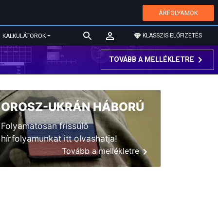
ÁRFOLYAMOK
KLASSZIS ELŐFIZETÉS
KALKULÁTOROK
TOVÁBB A MELLÉKLETRE
OROSZ-UKRÁN HÁBORÚ
Folyamatosan frissülő
hírfolyamunkat itt olvashatja!
Tovább a mellékletre