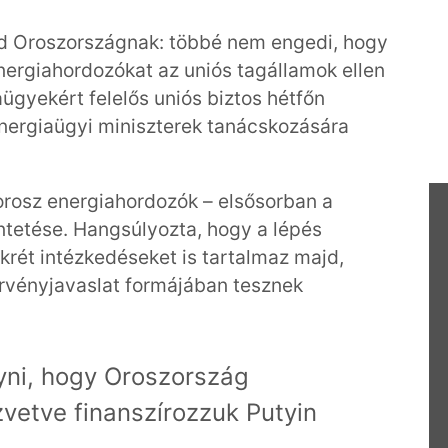
üld Oroszországnak: többé nem engedi, hogy
ergiahordozókat az uniós tagállamok ellen
aügyekért felelős uniós biztos hétfőn
ergiaügyi miniszterek tanácskozására
orosz energiahordozók – elsősorban a
ntetése. Hangsúlyozta, hogy a lépés
krét intézkedéseket is tartalmaz majd,
rvényjavaslat formájában tesznek
yni, hogy Oroszország
zvetve finanszírozzuk Putyin