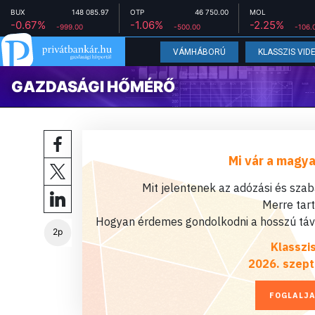
BUX
148 085.97
OTP
46 750.00
MOL
-0.67%
-1.06%
-2.25%
-999.00
-500.00
-106.
VÁMHÁBORÚ
KLASSZIS VID
GAZDASÁGI HŐMÉRŐ
Mi vár a magya
Mit jelentenek az adózási és sza
Merre tar
Hogyan érdemes gondolkodni a hosszú távú
2p
Klasszi
2026. szept
FOGLALJA