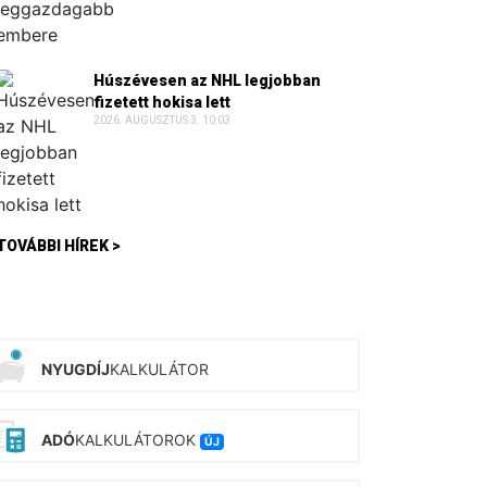
Húszévesen az NHL legjobban
fizetett hokisa lett
2026. AUGUSZTUS 3. 10:03
TOVÁBBI HÍREK >
NYUGDÍJ
KALKULÁTOR
ADÓ
KALKULÁTOROK
ÚJ