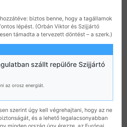
 hozzátéve: biztos benne, hogy a tagállamok
ontos lépést. (Orbán Viktor és Szijjártó
lesen támadta a tervezett döntést – a szerk.)
gulatban szállt repülőre Szijjártó
i az orosz energiát.
sen szerint úgy kell végrehajtani, hogy az ne
biztonságát, és a lehető legalacsonyabban
hogy minden ország úgy érezze, az Európai