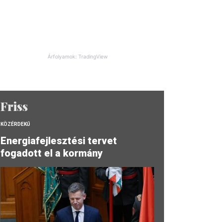
Árfolyamok: TradingView
Friss
KÖZÉRDEKŰ
Energiafejlesztési tervet
fogadott el a kormány