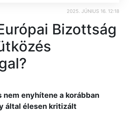
2025. JÚNIUS 16. 12:18
Európai Bizottság
eütközés
gal?
os nem enyhítene a korábban
által élesen kritizált