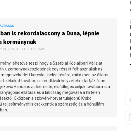
GAZDASÁG
ban is rekordalacsony a Duna, lépnie
 a kormánynak
HU | 2026. AUGUSZTUS 5. 16:35
mány lehetővé teszi, hogy a Szerbiai Kőolajipari Vállalat
atív üzemanyagkészleteinek egy részét felhasználják az
 megnövekedett kereslet kielégítésére, miközben az állami
tartalékokat továbbra is rendkívüli helyzetekre tartják fenn.
ekovic Handanovic kiemelte, elsődleges céljuk továbbra is a
anyagpiac ellátása és a lakosság megóvása a hirtelen
sektől. Eközben a szlovén-horvát tulajdonú Krsko
teljesítményét is csökkentik a szárazság és a hőhullám
ben.