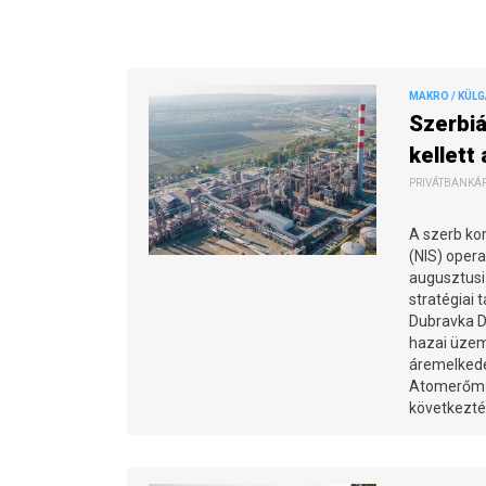
MAKRO / KÜL
Szerbiá
kellett
PRIVÁTBANKÁR.
A szerb kor
(NIS) oper
augusztusi
stratégiai 
Dubravka Dj
hazai üzem
áremelkedé
Atomerőmű 
következté