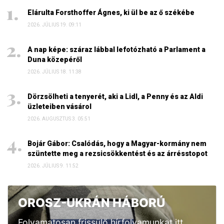
Elárulta Forsthoffer Ágnes, ki ül be az ő székébe
2026. JÚLIUS 19. 09:11
A nap képe: száraz lábbal lefotózható a Parlament a
Duna közepéről
2026. JÚLIUS 18. 11:38
Dörzsölheti a tenyerét, aki a Lidl, a Penny és az Aldi
üzleteiben vásárol
2026. AUGUSZTUS 3. 05:51
Bojár Gábor: Csalódás, hogy a Magyar-kormány nem
szüntette meg a rezsicsökkentést és az árrésstopot
2026. JÚLIUS 9. 11:52
OROSZ-UKRÁN HÁBORÚ
Folyamatosan frissülő hírfolyamunkat itt