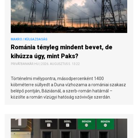
MAKRO / KÜLGAZDASÁG
Románia tényleg mindent bevet, de
kihúzza úgy, mint Paks?
PRIVÁTBANKÁR.HU | 2026. AUGUSZTUS 5. 13:22
Történelmi mélypontra, másodpercenként 1400
köbméterre süllyedt a Duna vízhozama a romániai szakasz
belépő pontján, Báziásnál, a szerb-román határnál –
közölte a román vízügyi hatóság szóvivője szerdán.