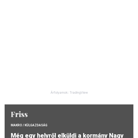
Árfolyamok: TradingView
Friss
MAKRO / KÜLGAZDASÁG
Még egy helyről elküldi a kormány Nagy