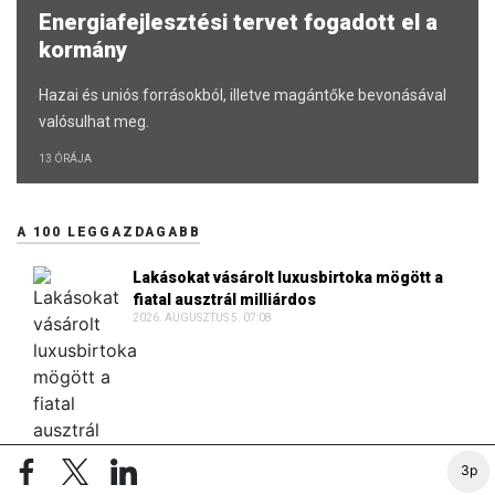
Energiafejlesztési tervet fogadott el a
kormány
Hazai és uniós forrásokból, illetve magántőke bevonásával
valósulhat meg.
13 ÓRÁJA
A 100 LEGGAZDAGABB
Lakásokat vásárolt luxusbirtoka mögött a
fiatal ausztrál milliárdos
2026. AUGUSZTUS 5. 07:08
3p