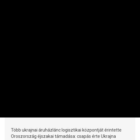
MAKRO / KÜLGAZDASÁG
Megérkezett a válasz az orosz
Amazont ért támadásokra
PRIVÁTBANKÁR.HU | 2026. AUGUSZTUS 5. 15:40
Több ukrajnai áruházlánc logisztikai központját érintette
Oroszország éjszakai támadása: csapás érte Ukrajna