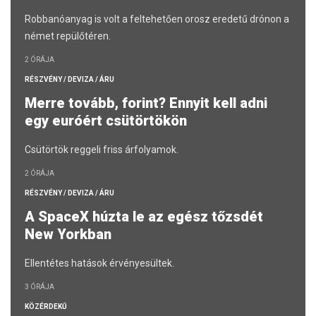
Robbanóanyag is volt a feltehetően orosz eredetű drónon a
német repülőtéren.
2 ÓRÁJA
RÉSZVÉNY / DEVIZA / ÁRU
Merre tovább, forint? Ennyit kell adni
egy euróért csütörtökön
Csütörtök reggeli friss árfolyamok.
2 ÓRÁJA
RÉSZVÉNY / DEVIZA / ÁRU
A SpaceX húzta le az egész tőzsdét
New Yorkban
Ellentétes hatások érvényesültek.
3 ÓRÁJA
KÖZÉRDEKŰ