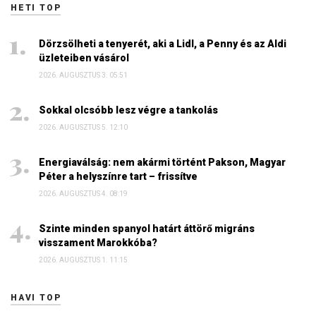
HETI TOP
Dörzsölheti a tenyerét, aki a Lidl, a Penny és az Aldi
üzleteiben vásárol
2026. AUGUSZTUS 3. 05:51
Sokkal olcsóbb lesz végre a tankolás
2026. AUGUSZTUS 5. 12:10
Energiaválság: nem akármi történt Pakson, Magyar
Péter a helyszínre tart – frissítve
2026. AUGUSZTUS 4. 08:19
Szinte minden spanyol határt áttörő migráns
visszament Marokkóba?
2026. AUGUSZTUS 1. 11:15
HAVI TOP