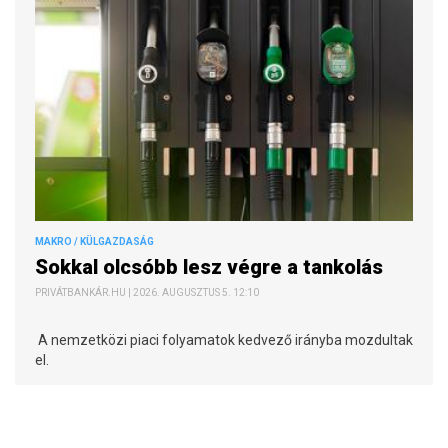
MAKRO / KÜLGAZDASÁG
Sokkal olcsóbb lesz végre a tankolás
PRIVÁTBANKÁR.HU | 2026. AUGUSZTUS 5. 12:10
A nemzetközi piaci folyamatok kedvező irányba mozdultak
el.