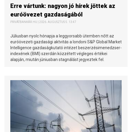
Erre vártunk: nagyon jó hírek jöttek az
euróövezet gazdaságából
PRIVÁTBANKÁR.HU | 2026. AUGUSZTUS 5. 13:47
Júliusban nyolc hónapja a leggyorsabb ütemben nőtt az
euróövezeti gazdasági aktvitás a londoni S&P Global Market
Intelligence gazdaságkutató intézet beszerzésimenedzser-
indexének (BMI) szerdán közzétett végleges értékei
alapján, miután júniusban stagnálást jegyeztek fel.