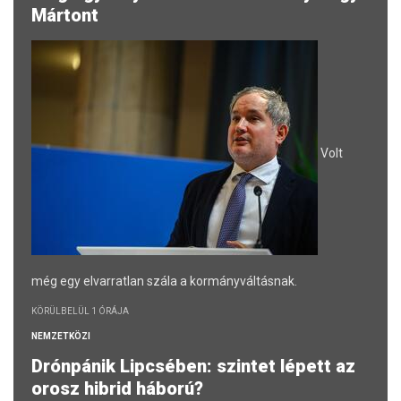
Mártont
Volt
még egy elvarratlan szála a kormányváltásnak.
KÖRÜLBELÜL 1 ÓRÁJA
NEMZETKÖZI
Drónpánik Lipcsében: szintet lépett az
orosz hibrid háború?