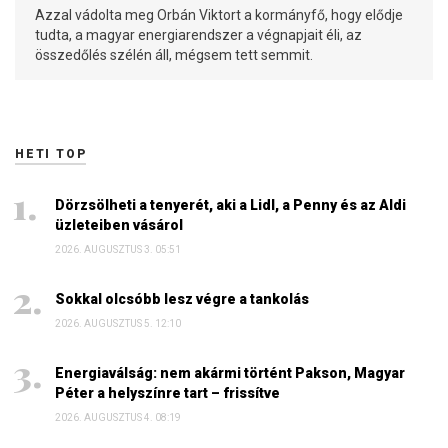
Azzal vádolta meg Orbán Viktort a kormányfő, hogy elődje
tudta, a magyar energiarendszer a végnapjait éli, az
összedőlés szélén áll, mégsem tett semmit.
HETI TOP
Dörzsölheti a tenyerét, aki a Lidl, a Penny és az Aldi
üzleteiben vásárol
2026. AUGUSZTUS 3. 05:51
Sokkal olcsóbb lesz végre a tankolás
2026. AUGUSZTUS 5. 12:10
Energiaválság: nem akármi történt Pakson, Magyar
Péter a helyszínre tart – frissítve
2026. AUGUSZTUS 4. 08:19