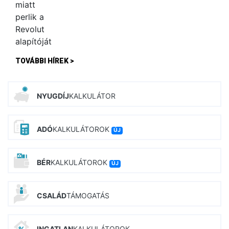
TOVÁBBI HÍREK >
NYUGDÍJ
KALKULÁTOR
ADÓ
KALKULÁTOROK
ÚJ
BÉR
KALKULÁTOROK
ÚJ
CSALÁD
TÁMOGATÁS
INGATLAN
KALKULÁTOROK