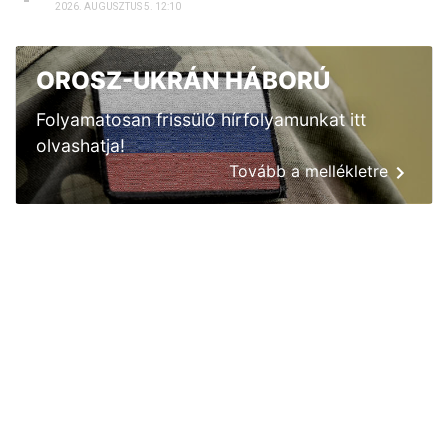
2026. AUGUSZTUS 5. 12:10
OROSZ-UKRÁN HÁBORÚ
Folyamatosan frissülő hírfolyamunkat itt
olvashatja!
Tovább a mellékletre