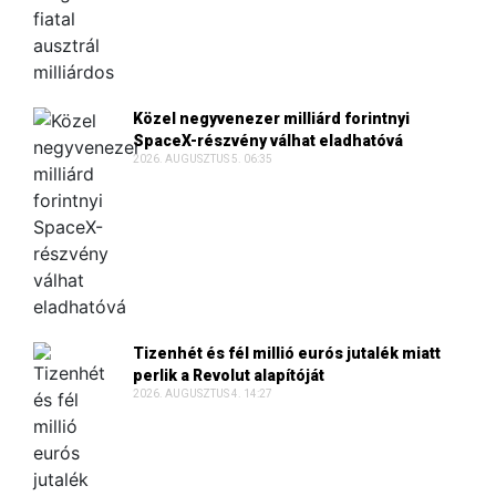
Közel negyvenezer milliárd forintnyi
SpaceX-részvény válhat eladhatóvá
2026. AUGUSZTUS 5. 06:35
Tizenhét és fél millió eurós jutalék miatt
perlik a Revolut alapítóját
2026. AUGUSZTUS 4. 14:27