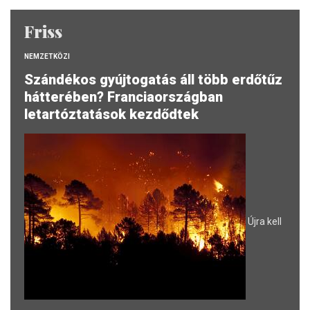
Friss
NEMZETKÖZI
Szándékos gyújtogatás áll több erdőtűz
hátterében? Franciaországban
letartóztatások kezdődtek
Újra kell