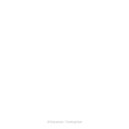
Árfolyamok: TradingView