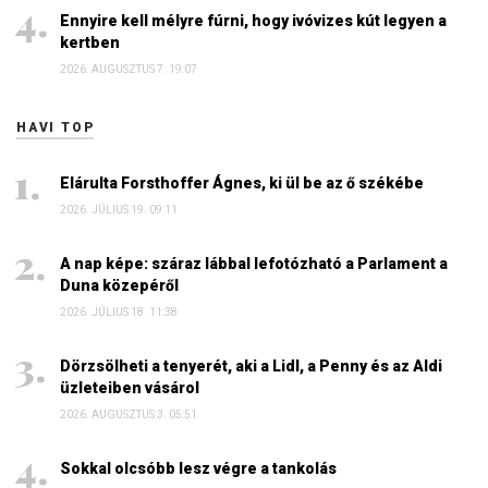
Ennyire kell mélyre fúrni, hogy ivóvizes kút legyen a
kertben
2026. AUGUSZTUS 7. 19:07
HAVI TOP
Elárulta Forsthoffer Ágnes, ki ül be az ő székébe
2026. JÚLIUS 19. 09:11
A nap képe: száraz lábbal lefotózható a Parlament a
Duna közepéről
2026. JÚLIUS 18. 11:38
Dörzsölheti a tenyerét, aki a Lidl, a Penny és az Aldi
üzleteiben vásárol
2026. AUGUSZTUS 3. 05:51
Sokkal olcsóbb lesz végre a tankolás