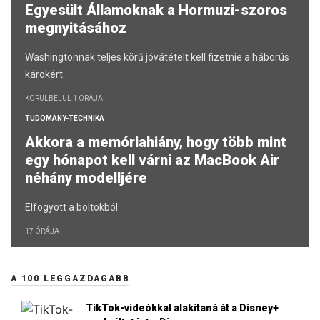
Egyesült Államoknak a Hormuzi-szoros
megnyitásához
Washingtonnak teljes körű jóvátételt kell fizetnie a háborús
károkért.
KÖRÜLBELÜL 1 ÓRÁJA
TUDOMÁNY-TECHNIKA
Akkora a memóriahiány, hogy több mint
egy hónapot kell várni az MacBook Air
néhány modelljére
Elfogyott a boltokból.
17 ÓRÁJA
A 100 LEGGAZDAGABB
TikTok-videókkal alakítaná át a Disney+