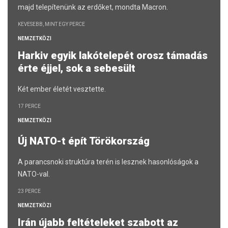
majd telepítenünk az erdőket, mondta Macron.
KEVESEBB, MINT EGY PERCE
NEMZETKÖZI
Harkiv egyik lakótelepét orosz támadás
érte éjjel, sok a sebesült
Két ember életét vesztette.
17 PERCE
NEMZETKÖZI
Új NATO-t épít Törökország
A parancsnoki struktúra terén is lesznek hasonlóságok a
NATO-val.
23 PERCE
NEMZETKÖZI
Irán újabb feltételeket szabott az