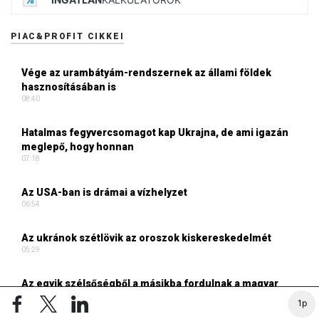
PIAC&PROFIT CIKKEI
Vége az urambátyám-rendszernek az állami földek
hasznosításában is
08:40
Hatalmas fegyvercsomagot kap Ukrajna, de ami igazán
meglepő, hogy honnan
07:18
Az USA-ban is drámai a vízhelyzet
06:54
Az ukránok szétlövik az oroszok kiskereskedelmét
05:29
Az egyik szélsőségből a másikba fordulnak a magyar
befektetők, és még csak most indulunk el az euró felé
1p
16:56