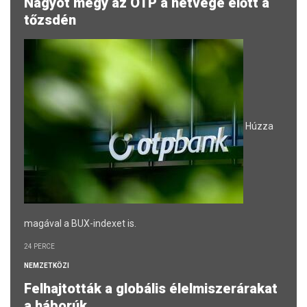
Nagyot megy az OTP a hétvége előtt a
tőzsdén
Húzza
magával a BUX-indexet is.
24 PERCE
NEMZETKÖZI
Felhajtották a globális élelmiszerárakat
a háborúk