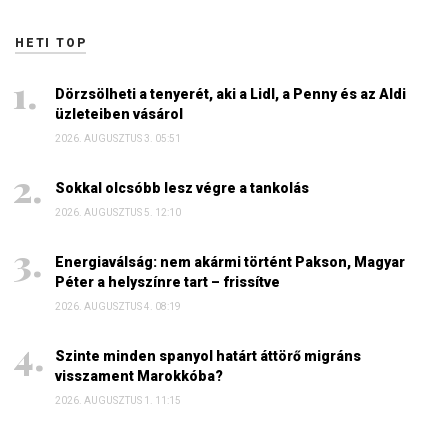
HETI TOP
Dörzsölheti a tenyerét, aki a Lidl, a Penny és az Aldi
üzleteiben vásárol
2026. AUGUSZTUS 3. 05:51
Sokkal olcsóbb lesz végre a tankolás
2026. AUGUSZTUS 5. 12:10
Energiaválság: nem akármi történt Pakson, Magyar
Péter a helyszínre tart – frissítve
2026. AUGUSZTUS 4. 08:19
Szinte minden spanyol határt áttörő migráns
visszament Marokkóba?
2026. AUGUSZTUS 1. 11:15