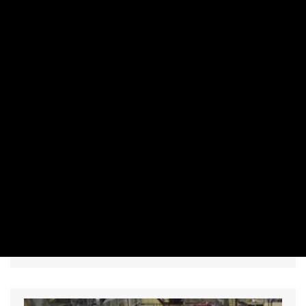
MAKRO / KÜLGAZDASÁG
Valami készül az energiafronton: fontos
döntést hozott a kormány
PRIVÁTBANKÁR.HU | 2026. AUGUSZTUS 6. 16:14
Kinyitják az ajtót a szélerőművek előtt.