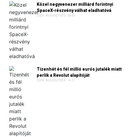
Közel negyvenezer milliárd forintnyi
SpaceX-részvény válhat eladhatóvá
2026. AUGUSZTUS 5. 06:35
Tizenhét és fél millió eurós jutalék miatt
perlik a Revolut alapítóját
2026. AUGUSZTUS 4. 14:27