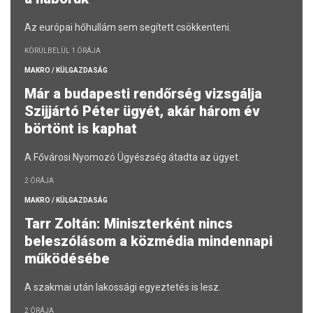
Az európai hőhullám sem segített csökkenteni.
KÖRÜLBELÜL 1 ÓRÁJA
MAKRO / KÜLGAZDASÁG
Már a budapesti rendőrség vizsgálja
Szijjártó Péter ügyét, akár három év
börtönt is kaphat
A Fővárosi Nyomozó Ügyészség átadta az ügyet.
2 ÓRÁJA
MAKRO / KÜLGAZDASÁG
Tarr Zoltán: Miniszterként nincs
beleszólásom a közmédia mindennapi
működésébe
A szakmai után lakossági egyeztetés is lesz.
2 ÓRÁJA