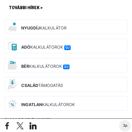
TOVÁBBI HÍREK >
NYUGDÍJ
KALKULÁTOR
ADÓ
KALKULÁTOROK
ÚJ
BÉR
KALKULÁTOROK
ÚJ
CSALÁD
TÁMOGATÁS
INGATLAN
KALKULÁTOROK
PIAC&PROFIT CIKKEI
3p