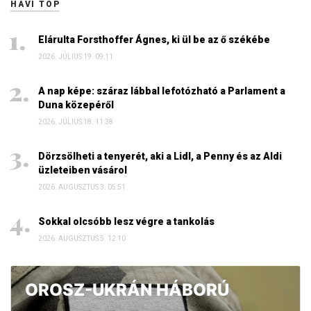
HAVI TOP
Elárulta Forsthoffer Ágnes, ki ül be az ő székébe
2026. JÚLIUS 19. 09:11
A nap képe: száraz lábbal lefotózható a Parlament a
Duna közepéről
2026. JÚLIUS 18. 11:38
Dörzsölheti a tenyerét, aki a Lidl, a Penny és az Aldi
üzleteiben vásárol
2026. AUGUSZTUS 3. 05:51
Sokkal olcsóbb lesz végre a tankolás
2026. AUGUSZTUS 5. 12:10
OROSZ-UKRÁN HÁBORÚ