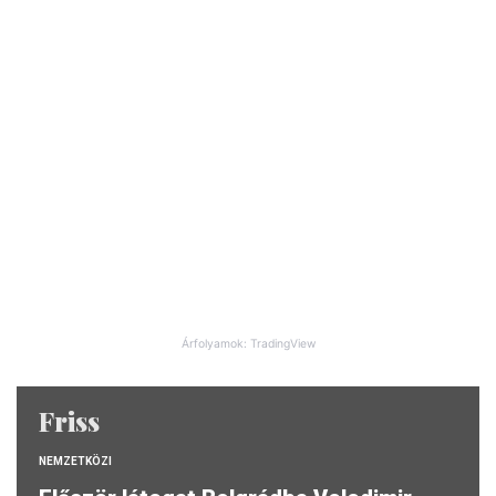
Árfolyamok: TradingView
Friss
NEMZETKÖZI