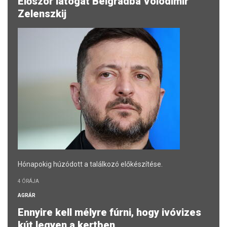
Először látogat Belgrádba Volodimir
Zelenszkij
Hónapokig húzódott a találkozó előkészítése.
4 ÓRÁJA
AGRÁR
Ennyire kell mélyre fúrni, hogy ivóvizes
kút legyen a kertben