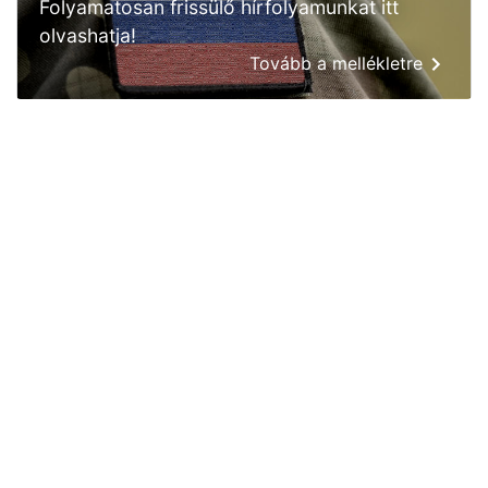
Folyamatosan frissülő hírfolyamunkat itt
olvashatja!
Tovább a mellékletre