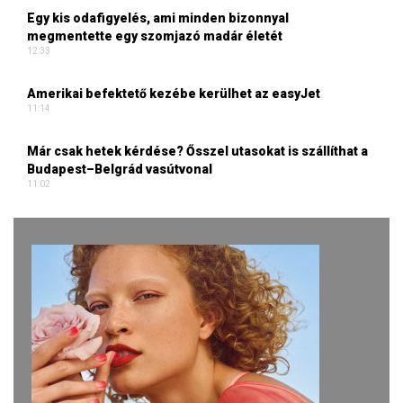
Egy kis odafigyelés, ami minden bizonnyal
megmentette egy szomjazó madár életét
12:33
Amerikai befektető kezébe kerülhet az easyJet
11:14
Már csak hetek kérdése? Ősszel utasokat is szállíthat a
Budapest–Belgrád vasútvonal
11:02