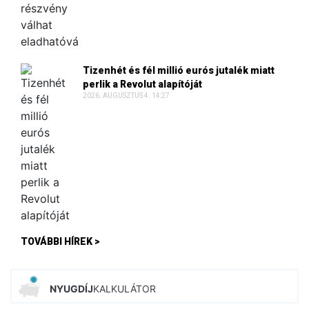
Tizenhét és fél millió eurós jutalék miatt
perlik a Revolut alapítóját
2026. AUGUSZTUS 4. 14:27
TOVÁBBI HÍREK >
NYUGDÍJ
KALKULÁTOR