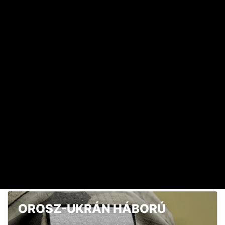
HAVI TOP
Elárulta Forsthoffer Ágnes, ki ül be az ő székébe
2026. JÚLIUS 19. 09:11
A nap képe: száraz lábbal lefotózható a Parlament a
Duna közepéről
2026. JÚLIUS 18. 11:38
Dörzsölheti a tenyerét, aki a Lidl, a Penny és az Aldi
üzleteiben vásárol
2026. AUGUSZTUS 3. 05:51
Sokkal olcsóbb lesz végre a tankolás
2026. AUGUSZTUS 5. 12:10
OROSZ-UKRÁN HÁBORÚ