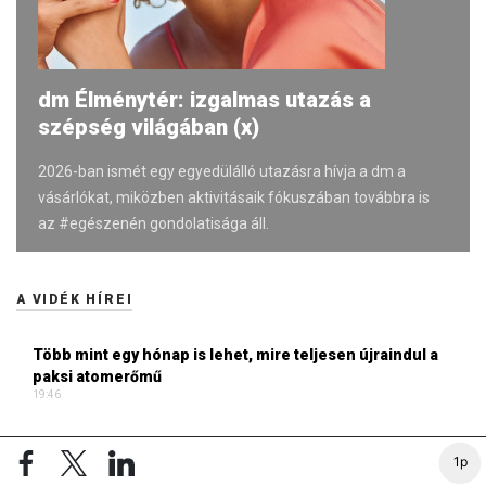
dm Élménytér: izgalmas utazás a
szépség világában (x)
2026-ban ismét egy egyedülálló utazásra hívja a dm a
vásárlókat, miközben aktivitásaik fókuszában továbbra is
az #egészenén gondolatisága áll.
A VIDÉK HÍREI
Több mint egy hónap is lehet, mire teljesen újraindul a
paksi atomerőmű
19:46
Újraindulnak a korábban leállított szolgáltatások az egri
1p
fürdőkben
13:59