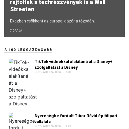
rajtoltak a techrészvények is a Wall
Streeten
Eközben csökkent az európai gázár a tőzsdén.
7 ÓRÁJA
A 100 LEGGAZDAGABB
TikTok-videókkal alakítaná át a Disney+
szolgáltatást a Disney
2026. AUGUSZTUS 6. 09:30
Nyereségbe fordult Tibor Dávid építőipari
vállalata
2026. AUGUSZTUS 6. 08:19