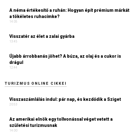
A néma értékesítő a ruhán: Hogyan épít prémium márkát
a tökéletes ruhacímke?
14:05
Visszatér az élet a zalai gyárba
13:45
Újabb árrobbanás jöhet? A búza, az olaj és a cukor is
drágul
12:44
TURIZMUS ONLINE CIKKEI
Visszaszámlálás indul: pár nap, és kezdődik a Sziget
20:53
Az amerikai elnök egy tollvonással véget vetett a
születési turizmusnak
14:00