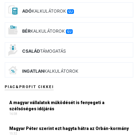
ADÓ
KALKULÁTOROK
ÚJ
BÉR
KALKULÁTOROK
ÚJ
CSALÁD
TÁMOGATÁS
INGATLAN
KALKULÁTOROK
PIAC&PROFIT CIKKEI
A magyar vállalatok működését is fenyegeti a
szélsőséges időjárás
16:58
Magyar Péter szerint ezt hagyta hátra az Orbán-kormány
15:32