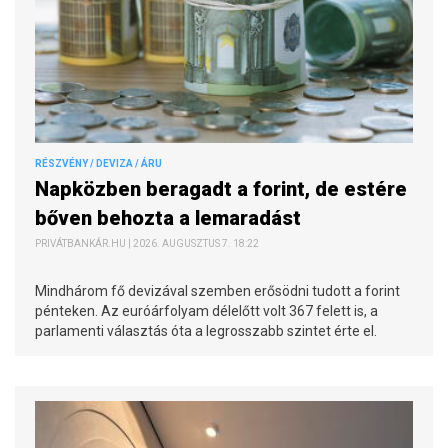
RÉSZVÉNY / DEVIZA / ÁRU
Napközben beragadt a forint, de estére
bőven behozta a lemaradást
PRIVÁTBANKÁR.HU | 2026. AUGUSZTUS 7. 18:22
Mindhárom fő devizával szemben erősödni tudott a forint
pénteken. Az euróárfolyam délelőtt volt 367 felett is, a
parlamenti választás óta a legrosszabb szintet érte el.