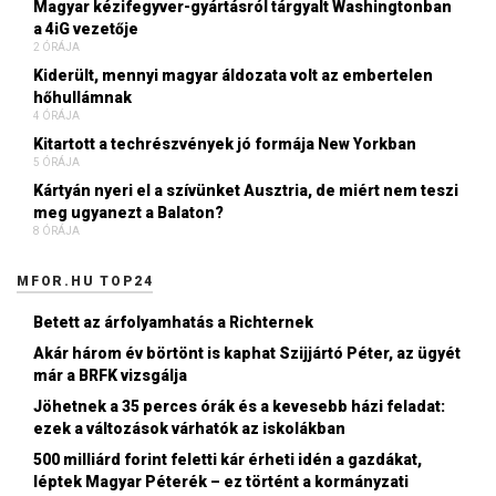
Magyar kézifegyver-gyártásról tárgyalt Washingtonban
a 4iG vezetője
2 ÓRÁJA
Kiderült, mennyi magyar áldozata volt az embertelen
hőhullámnak
4 ÓRÁJA
Kitartott a techrészvények jó formája New Yorkban
5 ÓRÁJA
Kártyán nyeri el a szívünket Ausztria, de miért nem teszi
meg ugyanezt a Balaton?
8 ÓRÁJA
MFOR.HU TOP24
Betett az árfolyamhatás a Richternek
Akár három év börtönt is kaphat Szijjártó Péter, az ügyét
már a BRFK vizsgálja
Jöhetnek a 35 perces órák és a kevesebb házi feladat:
ezek a változások várhatók az iskolákban
500 milliárd forint feletti kár érheti idén a gazdákat,
léptek Magyar Péterék – ez történt a kormányzati