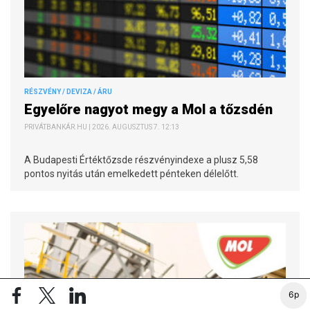
RÉSZVÉNY / DEVIZA / ÁRU
Egyelőre nagyot megy a Mol a tőzsdén
PRIVÁTBANKÁR.HU | 2026. AUGUSZTUS 7. 12:13
A Budapesti Értéktőzsde részvényindexe a plusz 5,58
pontos nyitás után emelkedett pénteken délelőtt.
6p