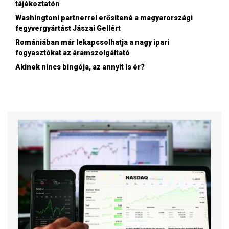
tájékoztatón
Washingtoni partnerrel erősítené a magyarországi
fegyvergyártást Jászai Gellért
Romániában már lekapcsolhatja a nagy ipari
fogyasztókat az áramszolgáltató
Akinek nincs bingója, az annyit is ér?