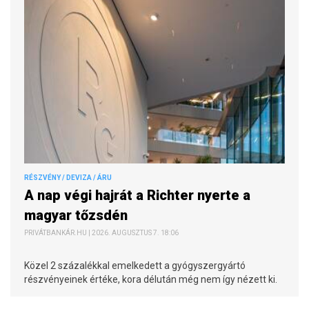
RÉSZVÉNY / DEVIZA / ÁRU
A nap végi hajrát a Richter nyerte a
magyar tőzsdén
PRIVÁTBANKÁR.HU | 2026. AUGUSZTUS 7. 18:06
Közel 2 százalékkal emelkedett a gyógyszergyártó
részvényeinek értéke, kora délután még nem így nézett ki.