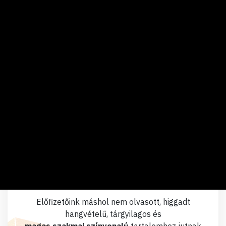
328 766
MTELEKOM
2696
2662
2720
-0,07%
0
0
762 562
630
RICHTER
12320
11920
12320
+1,99%
0
0
4 334
227 510
OPUS
367
348
371
+2,66%
0
0
63 816
535
A fentiek 15 perccel késleltetett adatok, melyeket a
Portfolio TeleTrade
Értéktőzsde hivatalos adatszolgáltatója biztosít számun
TOVÁBBI, FRISS ÁRFOLYAMOK >>
LEGYEN ÖN IS ELŐFIZETŐNK!
Előfizetőink máshol nem olvasott, higgadt
hangvételű, tárgyilagos és