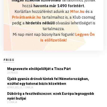
magas szakmai színvonalú
tartalomhoz jutnak
hozzá
havonta már 1490 forintért
.
Korlátlan hozzáférést adunk az
Mfor.hu
és a
Privátbankár.hu
tartalmaihoz is, a Klub csomag
pedig a
hirdetés nélküli
olvasási lehetőséget is
tartalmazza.
Mi nap mint nap bizonyítani fogunk!
Legyen Ön
is előfizetőnk!
FRISS
Megnevezte elnökjelöltjét a Tisza Párt
24 PERCE
Újabb gyanús drónok tűntek fel Németországban,
ezúttal egy katonai bázis közelében
KÖRÜLBELÜL 1 ÓRÁJA
Dübörög a fesztiválszezon: ezek Európa legnagyobb
nyári bulijai
2 ÓRÁJA