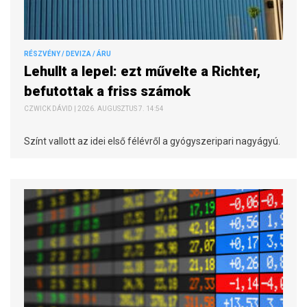
RÉSZVÉNY / DEVIZA / ÁRU
Lehullt a lepel: ezt művelte a Richter,
befutottak a friss számok
CZWICK DÁVID | 2026. AUGUSZTUS 7. 14:54
Színt vallott az idei első félévről a gyógyszeripari nagyágyú.