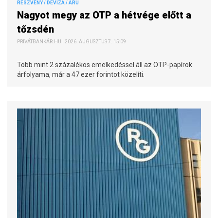
RÉSZVÉNY / DEVIZA / ÁRU
Nagyot megy az OTP a hétvége előtt a
tőzsdén
PRIVÁTBANKÁR.HU | 2026. AUGUSZTUS 7. 15:09
Több mint 2 százalékos emelkedéssel áll az OTP-papírok
árfolyama, már a 47 ezer forintot közelíti.