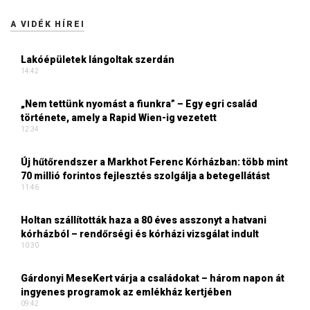
A VIDÉK HÍREI
Lakóépületek lángoltak szerdán
14:42
„Nem tettünk nyomást a fiunkra” – Egy egri család
története, amely a Rapid Wien-ig vezetett
12:34
Új hűtőrendszer a Markhot Ferenc Kórházban: több mint
70 millió forintos fejlesztés szolgálja a betegellátást
11:46
Holtan szállították haza a 80 éves asszonyt a hatvani
kórházból – rendőrségi és kórházi vizsgálat indult
10:30
Gárdonyi MeseKert várja a családokat – három napon át
ingyenes programok az emlékház kertjében
09:42