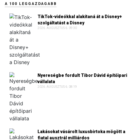
A 100 LEGGAZDAGABB
TikTok-videókkal alakítaná át a Disney+
szolgáltatást a Disney
2026. AUGUSZTUS 6. 09:30
Nyereségbe fordult Tibor Dávid építőipari
vállalata
2026. AUGUSZTUS 6. 08:19
Lakásokat vásárolt luxusbirtoka mögött a
fiatal ausztrál milliárdos