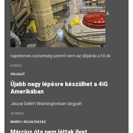
A
napelemes szövetség szerint nem az időjárás a fő ok.
8 PERCE
VÁLLALAT
Újabb nagy lépésre készülhet a 4iG
Amerikában
Jászai Gellért Washingtonban tárgyalt.
24 PERCE
MAKRO / KÜLGAZDASÁG
Március óta nem láttak ilyet