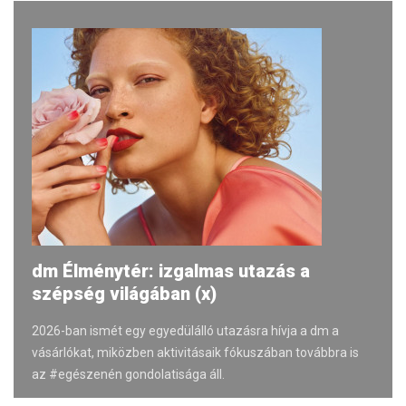
dm Élménytér: izgalmas utazás a
szépség világában (x)
2026-ban ismét egy egyedülálló utazásra hívja a dm a
vásárlókat, miközben aktivitásaik fókuszában továbbra is
az #egészenén gondolatisága áll.