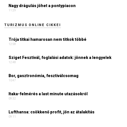
Nagy drágulás jöhet a pontypiacon
11:29
TURIZMUS ONLINE CIKKEI
Trója titkai hamarosan nem titkok többé
12:58
Sziget Fesztivál, foglalási adatok: jönnek a lengyelek
12:48
Bor, gasztronómia, fesztiválcsomag
10:47
Itaka-felmérés a last minute utazásokról
09:32
Lufthansa: csökkenő profit, jön az átalakítás
09:11