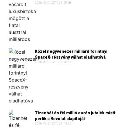
2026. AUGUSZTUS 5. 07:08
Közel negyvenezer milliárd forintnyi
SpaceX-részvény válhat eladhatóvá
2026. AUGUSZTUS 5. 06:35
Tizenhét és fél millió eurós jutalék miatt
perlik a Revolut alapítóját
2026. AUGUSZTUS 4. 14:27