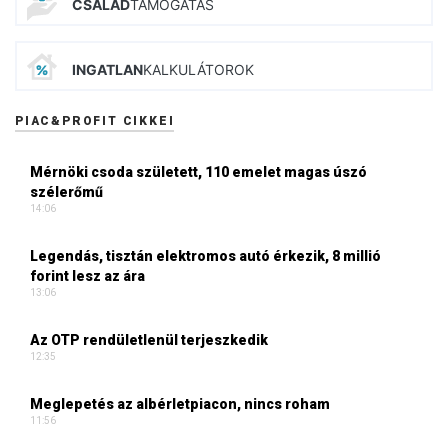
CSALÁD
TÁMOGATÁS
INGATLAN
KALKULÁTOROK
PIAC&PROFIT CIKKEI
Mérnöki csoda született, 110 emelet magas úszó
szélerőmű
14:06
Legendás, tisztán elektromos autó érkezik, 8 millió
forint lesz az ára
13:06
Az OTP rendületlenül terjeszkedik
12:35
Meglepetés az albérletpiacon, nincs roham
11:56