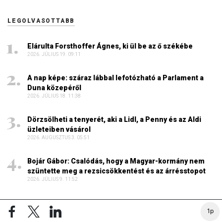
LEGOLVASOTTABB
Elárulta Forsthoffer Ágnes, ki ül be az ő székébe
2026. JÚLIUS 19. 09:11
A nap képe: száraz lábbal lefotózható a Parlament a
Duna közepéről
2026. JÚLIUS 18. 11:38
Dörzsölheti a tenyerét, aki a Lidl, a Penny és az Aldi
üzleteiben vásárol
2026. AUGUSZTUS 3. 05:51
Bojár Gábor: Csalódás, hogy a Magyar-kormány nem
szüntette meg a rezsicsökkentést és az árrésstopot
2026. JÚLIUS 9. 11:52
Sokkal olcsóbb lesz végre a tankolás
1p
2026. AUGUSZTUS 5. 12:10