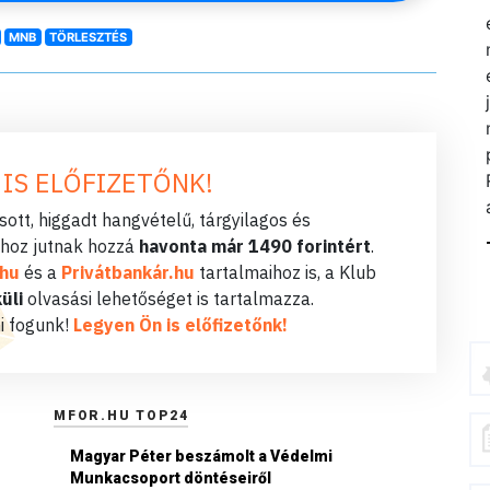
MNB
TÖRLESZTÉS
 IS ELŐFIZETŐNK!
ott, higgadt hangvételű, tárgyilagos és
hoz jutnak hozzá
havonta már 1490 forintért
.
.hu
és a
Privátbankár.hu
tartalmaihoz is, a Klub
üli
olvasási lehetőséget is tartalmazza.
i fogunk!
Legyen Ön is előfizetőnk!
MFOR.HU TOP24
Magyar Péter beszámolt a Védelmi
Munkacsoport döntéseiről