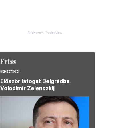
Árfolyamok: TradingView
Friss
NEMZETKÖZI
Először látogat Belgrádba
Volodimir Zelenszkij