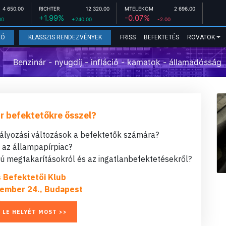
4 650.00
RICHTER
12 320.00
MTELEKOM
2 696.00
+1.99%
-0.07%
00
+240.00
-2.00
FRISS
BEFEKTETÉS
ROVATOK
EÓ
KLASSZIS RENDEZVÉNYEK
Benzinár - nyugdíj - infláció - kamatok - államadósság
r befektetőkre ősszel?
bályozási változások a befektetők számára?
t az állampapírpiac?
 megtakarításokról és az ingatlanbefektetésekről?
s Befektetői Klub
ember 24., Budapest
 LE HELYÉT MOST >>