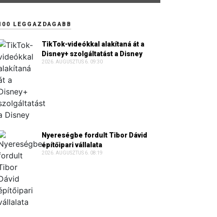
100 LEGGAZDAGABB
TikTok-videókkal alakítaná át a
Disney+ szolgáltatást a Disney
2026. AUGUSZTUS 6. 09:30
Nyereségbe fordult Tibor Dávid
építőipari vállalata
2026. AUGUSZTUS 6. 08:19