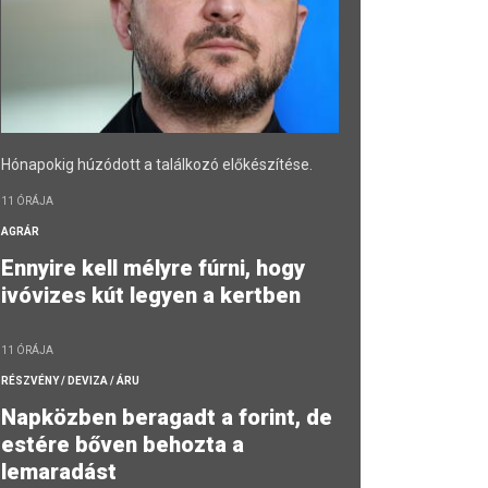
Hónapokig húzódott a találkozó előkészítése.
11 ÓRÁJA
AGRÁR
Ennyire kell mélyre fúrni, hogy
ivóvizes kút legyen a kertben
11 ÓRÁJA
RÉSZVÉNY / DEVIZA / ÁRU
Napközben beragadt a forint, de
estére bőven behozta a
lemaradást