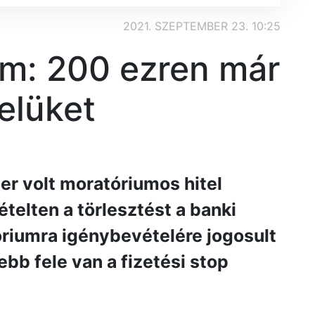
2021. SZEPTEMBER 23. 10:25
um: 200 ezren már
telüket
zer volt moratóriumos hitel
elten a törlesztést a banki
óriumra igénybevételére jogosult
ebb fele van a fizetési stop