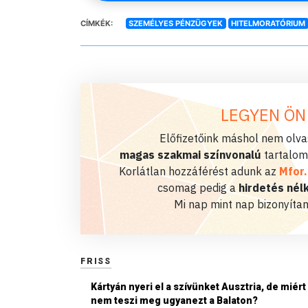
CÍMKÉK:
SZEMÉLYES PÉNZÜGYEK
HITELMORATÓRIUM
LEGYEN ÖN
Előfizetőink máshol nem olvas
magas szakmai színvonalú
tartalom
Korlátlan hozzáférést adunk az
Mfor
csomag pedig a
hirdetés nélk
Mi nap mint nap bizonyítan
FRISS
Kártyán nyeri el a szívünket Ausztria, de miért
nem teszi meg ugyanezt a Balaton?