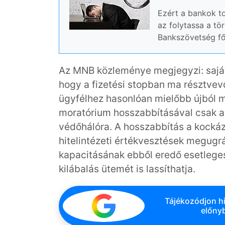
Ezért a bankok to
az folytassa a tö
Bankszövetség főt
Az MNB közleménye megjegyzi: saját 
hogy a fizetési stopban ma résztve
ügyfélhez hasonlóan mielőbb újból me
moratórium hosszabbításával csak az
védőhálóra. A hosszabbítás a kock
hitelintézeti értékvesztések megugrá
kapacitásának ebből eredő esetleges
kilábalás ütemét is lassíthatja.
Tájékozódjon hi
előnyb