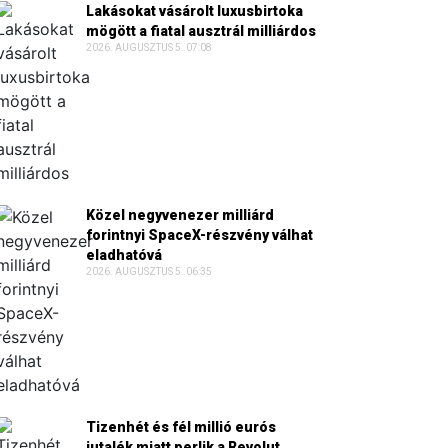
Lakásokat vásárolt luxusbirtoka
mögött a fiatal ausztrál milliárdos
2026. AUGUSZTUS 5. 07:08
Közel negyvenezer milliárd
forintnyi SpaceX-részvény válhat
eladhatóvá
2026. AUGUSZTUS 5. 06:35
Tizenhét és fél millió eurós
jutalék miatt perlik a Revolut