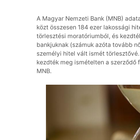
A Magyar Nemzeti Bank (MNB) adata
közt összesen 184 ezer lakossági hit
törlesztési moratóriumból, és kezdték
bankjuknak (számuk azóta tovább nőtt
személyi hitel vált ismét törlesztővé.
kezdték meg ismételten a szerződő fe
MNB.