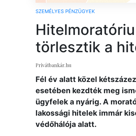
SZEMÉLYES PÉNZÜGYEK
Hitelmoratóri
törlesztik a hi
Privátbankár.hu
Fél év alatt közel kétszáze
esetében kezdték meg ismét
ügyfelek a nyárig. A morat
lakossági hitelek immár kis
védőhálója alatt.