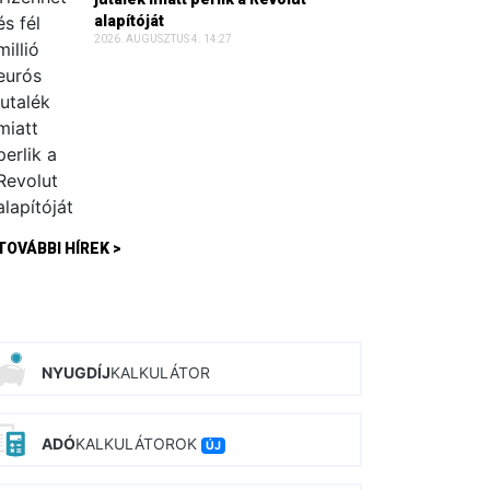
alapítóját
2026. AUGUSZTUS 4. 14:27
TOVÁBBI HÍREK >
NYUGDÍJ
KALKULÁTOR
ADÓ
KALKULÁTOROK
ÚJ