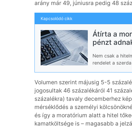
arány már 49, júniusra pedig 48 szá
Kapcsolódó cikk
Átírta a mo
pénzt adnak
Nem csak a hitel
rendelet a szerd
Volumen szerint májusig 5-5 százalé
jogosultak 46 százalékáról 41 százalék
százalékra) tavaly decemberhez képe
mérséklődés a személyi kölcsönöknél
és így a moratórium alatt a hitel tők
kamatköltsége is – magasabb a jelzá