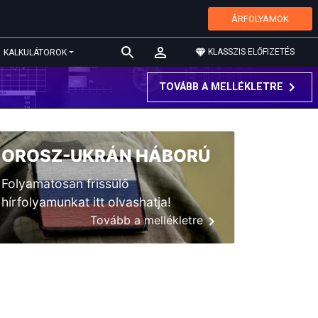
ÁRFOLYAMOK
KLASSZIS ELŐFIZETÉS
KALKULÁTOROK
TOVÁBB A MELLÉKLETRE
OROSZ-UKRÁN HÁBORÚ
Folyamatosan frissülő
hírfolyamunkat itt olvashatja!
Tovább a mellékletre