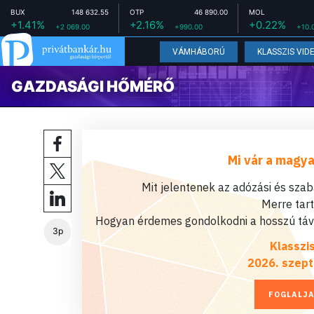
BUX
148 632.55
OTP
46 890.00
MOL
+1.41%
+2.16%
+0.22%
+2 069.00
+990.00
+10.
VÁMHÁBORÚ
KLASSZIS VID
GAZDASÁGI HŐMÉRŐ
Mi vár a magya
Mit jelentenek az adózási és sza
Merre tar
Hogyan érdemes gondolkodni a hosszú távú
3p
Klasszi
2026. szept
FOGLALJA