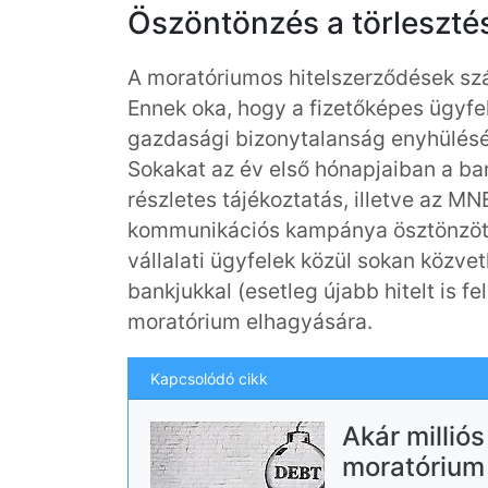
Öszöntönzés a törleszt
A moratóriumos hitelszerződések sz
Ennek oka, hogy a fizetőképes ügyf
gazdasági bizonytalanság enyhülésé
Sokakat az év első hónapjaiban a ba
részletes tájékoztatás, illetve az M
kommunikációs kampánya ösztönzött 
vállalati ügyfelek közül sokan köz
bankjukkal (esetleg újabb hitelt is fe
moratórium elhagyására.
Kapcsolódó cikk
Akár millió
moratórium 