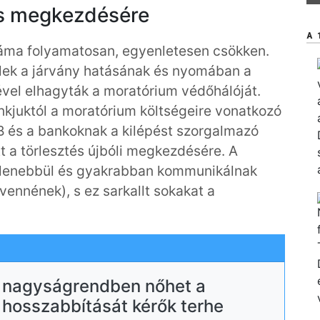
és megkezdésére
A 
áma folyamatosan, egyenletesen csökken.
elek a járvány hatásának és nyomában a
vel elhagyták a moratórium védőhálóját.
nkjuktól a moratórium költségeire vonatkozó
NB és a bankoknak a kilépést szorgalmazó
a törlesztés újbóli megkezdésére. A
vetlenebbül és gyakrabban kommunikálnak
lvennének), s ez sarkallt sokakat a
s nagyságrendben nőhet a
hosszabbítását kérők terhe