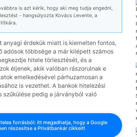
vábbra is azt kérik, hogy aki meg tudja engedni,
rlesztést - hangsúlyozta Kovács Levente, a
itkára.
anyagi érdekük miatt is kiemelten fontos,
vő adósok többsége a már kilépett számos
gkezdje hitele törlesztését, és a
ok éljenek, akik valóban rászorulnak e
ázatok emelkedésével párhuzamosan a
sához is vezethet. A bankok hitelezési
 szűkülése pedig a járványból való
teles forrásból: itt megadhatja, hogy a Google
en részesítse a Privátbankár cikkeit!