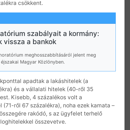
zalékra csökkent.
ratórium szabályait a kormány:
 vissza a bankok
moratórium meghosszabbításáról jelent meg
a éjszakai Magyar Közlönyben.
kponttal apadtak a lakáshitelek (a
ra) és a vállalati hitelek (40-ről 35
st. Kisebb, 4 százalékos volt a
 (71-ről 67 százalékra), noha ezek kamata –
eösszegére rakódó, s az ügyfelet terhelő
loghitelekkel összevetve.