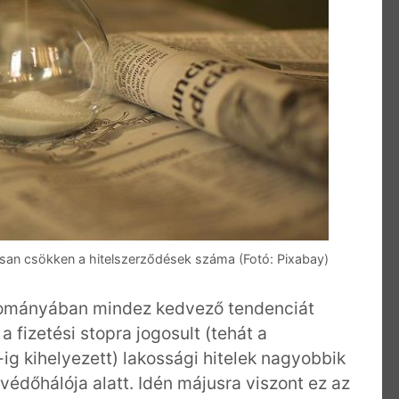
san csökken a hitelszerződések száma (Fotó: Pixabay)
llományában mindez kedvező tendenciát
 fizetési stopra jogosult (tehát a
-ig kihelyezett) lakossági hitelek nagyobbik
védőhálója alatt. Idén májusra viszont ez az