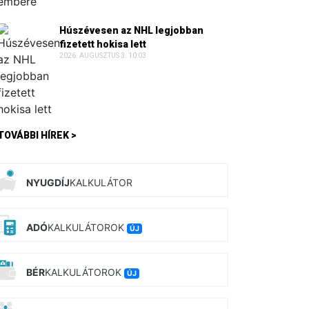
Húszévesen az NHL legjobban
fizetett hokisa lett
2026. AUGUSZTUS 3. 10:03
TOVÁBBI HÍREK >
NYUGDÍJ
KALKULÁTOR
ADÓ
KALKULÁTOROK
ÚJ
BÉR
KALKULÁTOROK
ÚJ