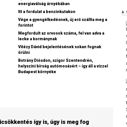
energiaválság árnyékában
Itt a fordulat a benzinkutakon
A 
Vége a gyengélkedésnek, új erő szállta meg a
forintot
Megfordult az orvosok száma, fel van adva a
lecke a kormánynak
Vitézy Dávid bejelentésének sokan fognak
örülni
Botrány Diósdon, szigor Szentendrén,
helyszíni bírság autómosásért – így áll a vízzel
Budapest környéke
icsökkentés így is, úgy is meg fog