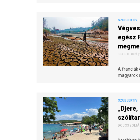
SZUBJEKTÍV
Végvesz
egész F
megmen
SIPOS ILDIKÓ |
A franciák 
magyarok a
SZUBJEKTÍV
„Djere,
szólíta
DOBOS ZOLTÁN 