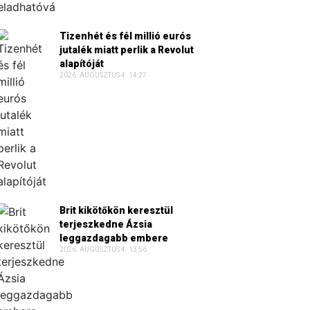
Tizenhét és fél millió eurós
jutalék miatt perlik a Revolut
alapítóját
2026. AUGUSZTUS 4. 14:27
Brit kikötőkön keresztül
terjeszkedne Ázsia
leggazdagabb embere
2026. AUGUSZTUS 4. 13:56