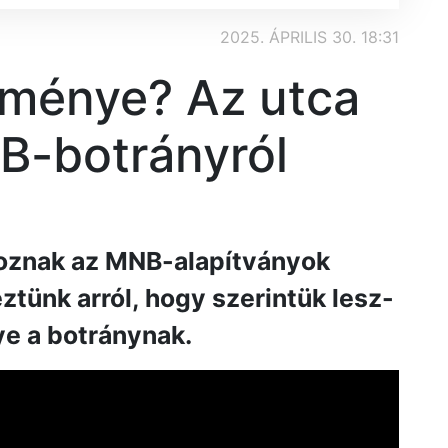
2025. ÁPRILIS 30. 18:31
zménye? Az utca
B-botrányról
oznak az MNB-alapítványok
ztünk arról, hogy szerintük lesz-
e a botránynak.