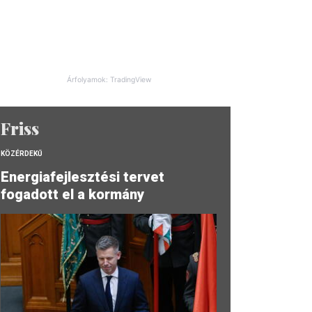
Árfolyamok: TradingView
Friss
KÖZÉRDEKŰ
Energiafejlesztési tervet
fogadott el a kormány