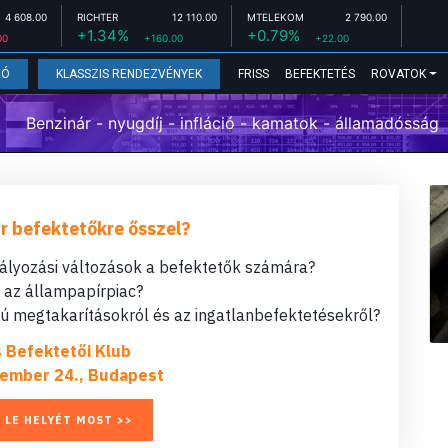
4 608.00
RICHTER
12 110.00
MTELEKOM
2 790.00
+1.34%
+0.79%
00
+160.00
+22.00
FRISS
BEFEKTETÉS
ROVATOK
EÓ
KLASSZIS RENDEZVÉNYEK
Benzinár - nyugdíj - infláció - kamatok - államadósság
r befektetőkre ősszel?
bályozási változások a befektetők számára?
t az állampapírpiac?
 megtakarításokról és az ingatlanbefektetésekről?
s Befektetői Klub
ember 24., Budapest
 LE HELYÉT MOST >>