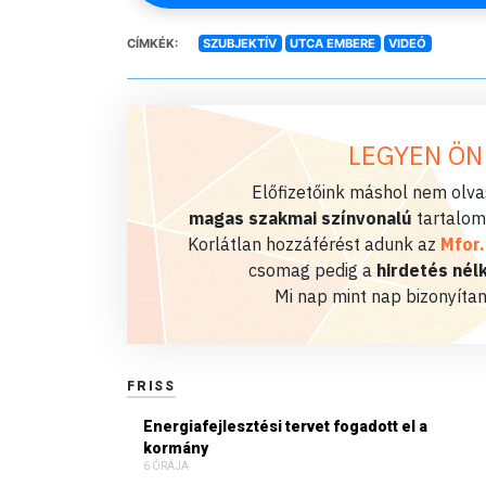
CÍMKÉK:
SZUBJEKTÍV
UTCA EMBERE
VIDEÓ
LEGYEN ÖN
Előfizetőink máshol nem olvas
magas szakmai színvonalú
tartalom
Korlátlan hozzáférést adunk az
Mfor
csomag pedig a
hirdetés nélk
Mi nap mint nap bizonyítan
FRISS
Energiafejlesztési tervet fogadott el a
kormány
6 ÓRÁJA