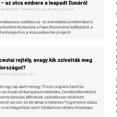
 – az utca embere a leapadt Dunáról
 HAVAS GÁBOR - IZSÓ MÁRTON | 2026. AUGUSZTUS 5. 18:45
rdalacsony vízállása víz- és áramellátási problémákat is
rókelőket kérdeztünk a Paksi Atomerőmű leállításáról, a
ehetőségéről és a rezsicsökkentés jövőjéről.
ceutai rejtély, avagy kik szívatták meg
lországot?
| 2026. AUGUSZTUS 4. 18:31
bő egy nap alatt mintegy 70 ezer migráns hatolt be
 az észak-afrikai spanyol exklávéba, Ceutába Marokkóból.
szinte biztosan állíthatunk: szándékosan előidézett
etről van szó. De kik állnak a háttérben? Egyértelmű válasz
z e heti Nagyítóban azért felvillantunk néhány lehetséges