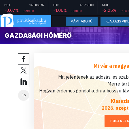
BUX
148 085.97
OTP
46 750.00
MOL
-0.67%
-1.06%
-2.25%
-999.00
-500.00
-106.
VÁMHÁBORÚ
KLASSZIS VID
GAZDASÁGI HŐMÉRŐ
Mi vár a magya
Mit jelentenek az adózási és sza
Merre tar
Hogyan érdemes gondolkodni a hosszú távú
1p
Klasszi
2026. szept
FOGLALJA