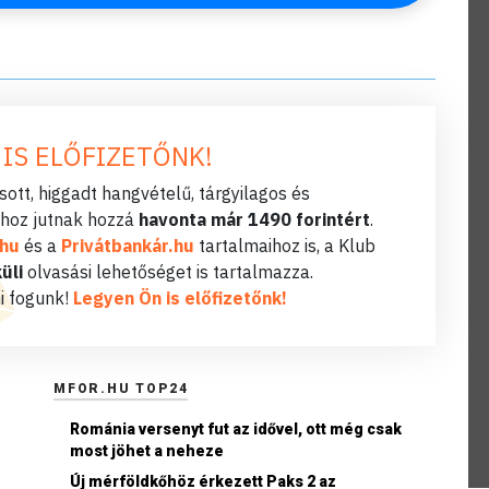
 IS ELŐFIZETŐNK!
ott, higgadt hangvételű, tárgyilagos és
hoz jutnak hozzá
havonta már 1490 forintért
.
.hu
és a
Privátbankár.hu
tartalmaihoz is, a Klub
üli
olvasási lehetőséget is tartalmazza.
i fogunk!
Legyen Ön is előfizetőnk!
MFOR.HU TOP24
Románia versenyt fut az idővel, ott még csak
most jöhet a neheze
Új mérföldkőhöz érkezett Paks 2 az