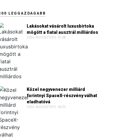
100 LEGGAZDAGABB
Lakásokat vásárolt luxusbirtoka
mögött a fiatal ausztrál milliárdos
2026. AUGUSZTUS 5. 07:08
Közel negyvenezer milliárd
forintnyi SpaceX-részvény válhat
eladhatóvá
2026. AUGUSZTUS 5. 06:35