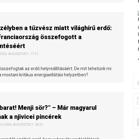
élyben a tűzvész miatt világhírű erdő:
ranciaország összefogott a
téséért
 2026. AUGUSZTUS 1. 17:21
összefogtak az erdő helyreállításáért. De mit tehetünk mi
 mostani kritikus energiaellátási helyzetben?
 barat! Menji sör?” – Már magyarul
nak a njivicei pincérek
| 2026. AUGUSZTUS 1. 06:01