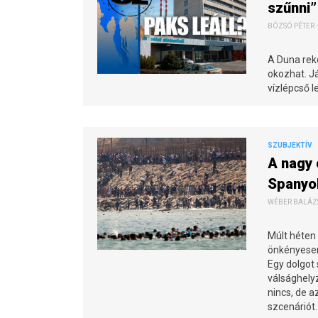
szűnni”
BÓZSÓ PÉTER -
A Duna reko
okozhat. Já
vízlépcső l
SZUBJEKTÍV
A nagy 
Spanyo
WÉBER BALÁZS 
Múlt héten 
önkényesen
Egy dolgot 
válsághelyz
nincs, de a
szcenáriót.