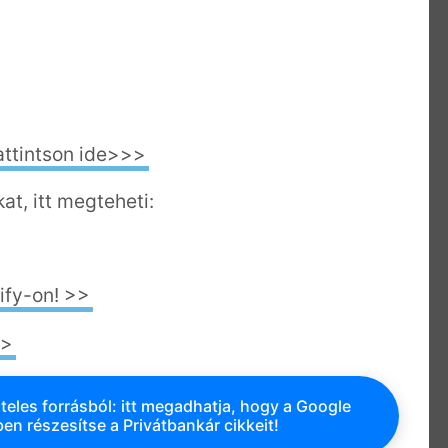
attintson ide>>>
at, itt megteheti:
ify-on! >>
>>
teles forrásból: itt megadhatja, hogy a Google
en részesítse a Privátbankár cikkeit!