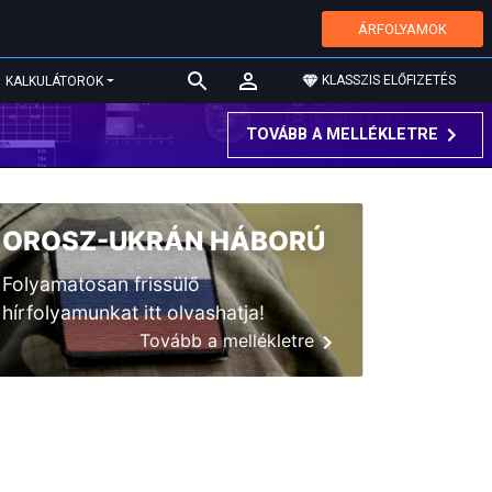
ÁRFOLYAMOK
KLASSZIS ELŐFIZETÉS
KALKULÁTOROK
TOVÁBB A MELLÉKLETRE
OROSZ-UKRÁN HÁBORÚ
Folyamatosan frissülő
hírfolyamunkat itt olvashatja!
Tovább a mellékletre