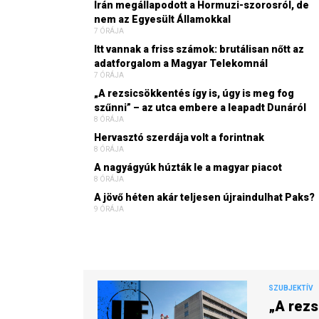
Irán megállapodott a Hormuzi-szorosról, de
nem az Egyesült Államokkal
7 ÓRÁJA
Itt vannak a friss számok: brutálisan nőtt az
adatforgalom a Magyar Telekomnál
7 ÓRÁJA
„A rezsicsökkentés így is, úgy is meg fog
szűnni” – az utca embere a leapadt Dunáról
8 ÓRÁJA
Hervasztó szerdája volt a forintnak
8 ÓRÁJA
A nagyágyúk húzták le a magyar piacot
8 ÓRÁJA
A jövő héten akár teljesen újraindulhat Paks?
9 ÓRÁJA
SZUBJEKTÍV
„A rezs