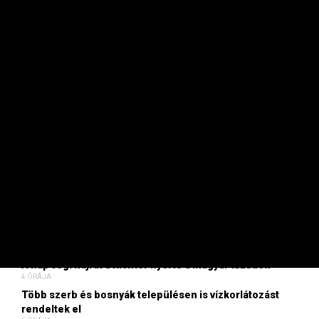
Mi nap mint nap bizonyítani fogunk!
Legyen Ön
is előfizetőnk!
FRISS
Jól vizsgázott Magyar Péter, de közben csinált egy
súlyos baklövést – Ez Viszont Privát
2 ÓRÁJA
Először látogat Belgrádba Volodimir Zelenszkij
3 ÓRÁJA
Ennyire kell mélyre fúrni, hogy ivóvizes kút legyen a
kertben
3 ÓRÁJA
Napközben beragadt a forint, de estére bőven behozta a
lemaradást
4 ÓRÁJA
A nap végi hajrát a Richter nyerte a magyar tőzsdén
4 ÓRÁJA
Több szerb és bosnyák településen is vízkorlátozást
rendeltek el