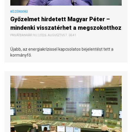
KÖZÉRDEKŰ
Győzelmet hirdetett Magyar Péter –
mindenki visszatérhet a megszokotthoz
PRIVÁTBANKÁR.HU | 2026. AUGUSZTUS 7. 06:41
Újabb, az energiakrízissel kapcsolatos bejelentést tett a
kormányfő.