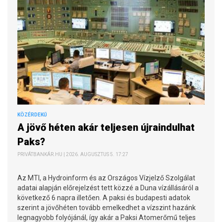
KÖZÉRDEKŰ
A jövő héten akár teljesen újraindulhat
Paks?
PRIVÁTBANKÁR.HU | 2026. AUGUSZTUS 5. 17:27
Az MTI, a Hydroinform és az Országos Vízjelző Szolgálat
adatai alapján előrejelzést tett közzé a Duna vízállásáról a
következő 6 napra illetően. A paksi és budapesti adatok
szerint a jövőhéten tovább emelkedhet a vízszint hazánk
legnagyobb folyójánál, így akár a Paksi Atomerőmű teljes