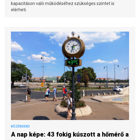
kapacitáson való működéséhez szükséges szintet is
elérheti.
KÖZÉRDEKŰ
A nap képe: 43 fokig kúszott a hőmérő a