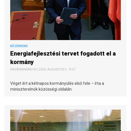
KÖZÉRDEKŰ
Energiafejlesztési tervet fogadott el a
kormány
PRIVÁTBANKÁR.HU | 2026. AUGUSZTUS 5. 19:57
Véget ért a kétnapos kormányülés első fele – írta a
miniszterelnök közösségi oldalán.