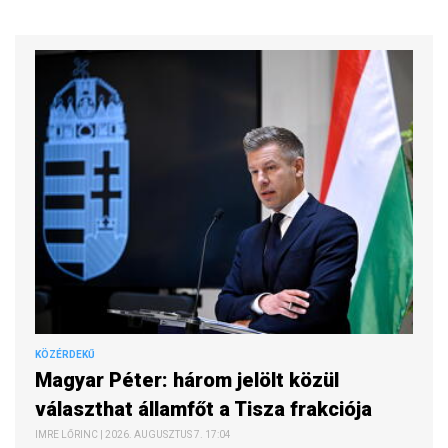
KÖZÉRDEKŰ
Magyar Péter: három jelölt közül
választhat államfőt a Tisza frakciója
IMRE LŐRINC | 2026. AUGUSZTUS 7. 17:04