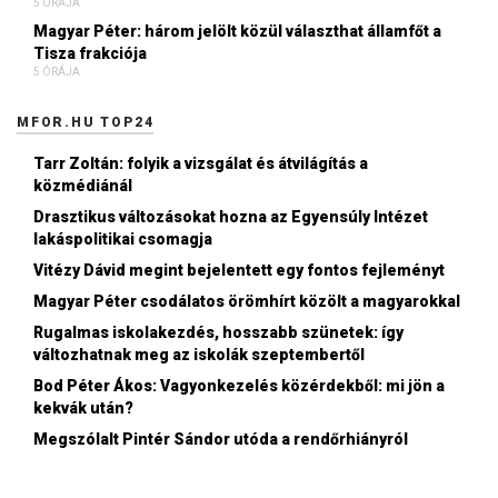
5 ÓRÁJA
Magyar Péter: három jelölt közül választhat államfőt a
Tisza frakciója
5 ÓRÁJA
MFOR.HU TOP24
Tarr Zoltán: folyik a vizsgálat és átvilágítás a
közmédiánál
Drasztikus változásokat hozna az Egyensúly Intézet
lakáspolitikai csomagja
Vitézy Dávid megint bejelentett egy fontos fejleményt
Magyar Péter csodálatos örömhírt közölt a magyarokkal
Rugalmas iskolakezdés, hosszabb szünetek: így
változhatnak meg az iskolák szeptembertől
Bod Péter Ákos: Vagyonkezelés közérdekből: mi jön a
kekvák után?
Megszólalt Pintér Sándor utóda a rendőrhiányról