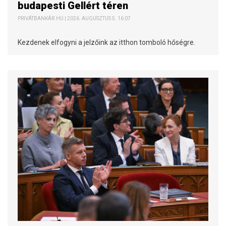
budapesti Gellért téren
PRIVÁTBANKÁR.HU | 2026. AUGUSZTUS 5. 16:07
Kezdenek elfogyni a jelzőink az itthon tomboló hőségre.