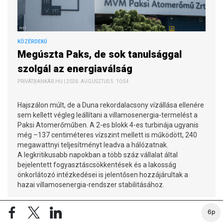
KÖZÉRDEKŰ
Megúszta Paks, de sok tanulsággal
szolgál az energiaválság
PRIVÁTBANKÁR.HU | 2026. AUGUSZTUS 5. 10:54
Hajszálon múlt, de a Duna rekordalacsony vízállása ellenére
sem kellett végleg leállítani a villamosenergia-termelést a
Paksi Atomerőműben. A 2-es blokk 4-es turbinája ugyanis
még –137 centiméteres vízszint mellett is működött, 240
megawattnyi teljesítményt leadva a hálózatnak.
A legkritikusabb napokban a több száz vállalat által
bejelentett fogyasztáscsökkentések és a lakosság
önkorlátozó intézkedései is jelentősen hozzájárultak a
hazai villamosenergia-rendszer stabilitásához.
6p