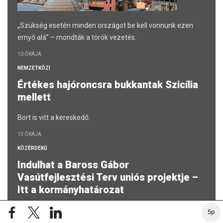
„Szükség esetén minden országot be kell vonnunk ezen
ernyő alá” – mondták a török vezetés.
10 ÓRÁJA
NEMZETKÖZI
Értékes hajóroncsra bukkantak Szicília
mellett
Bort is vitt a kereskedő.
13 ÓRÁJA
KÖZÉRDEKŰ
Indulhat a Baross Gábor
Vasútfejlesztési Terv uniós projektje –
Itt a kormányhatározat
Új InterCity- és HÉV-szerelvények érkeznek.
5p