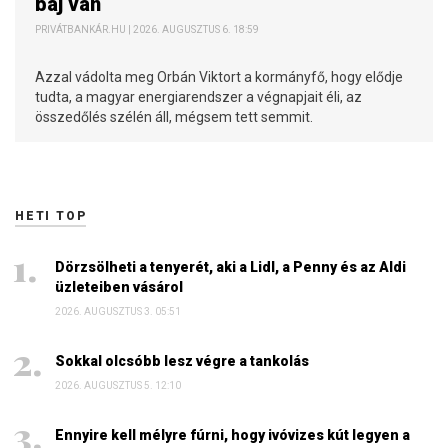
baj van
PRIVÁTBANKÁR.HU | 2026. AUGUSZTUS 6. 18:59
Azzal vádolta meg Orbán Viktort a kormányfő, hogy elődje
tudta, a magyar energiarendszer a végnapjait éli, az
összedőlés szélén áll, mégsem tett semmit.
HETI TOP
Dörzsölheti a tenyerét, aki a Lidl, a Penny és az Aldi
üzleteiben vásárol
2026. AUGUSZTUS 3. 05:51
Sokkal olcsóbb lesz végre a tankolás
2026. AUGUSZTUS 5. 12:10
Ennyire kell mélyre fúrni, hogy ivóvizes kút legyen a