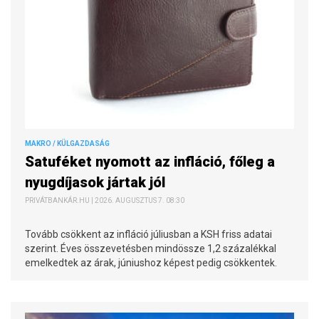
MAKRO / KÜLGAZDASÁG
Satuféket nyomott az infláció, főleg a
nyugdíjasok jártak jól
PRIVÁTBANKÁR.HU | 2026. AUGUSZTUS 7. 08:30
Tovább csökkent az infláció júliusban a KSH friss adatai
szerint. Éves összevetésben mindössze 1,2 százalékkal
emelkedtek az árak, júniushoz képest pedig csökkentek.