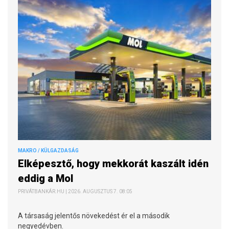
MAKRO / KÜLGAZDASÁG
Elképesztő, hogy mekkorát kaszált idén
eddig a Mol
PRIVÁTBANKÁR.HU | 2026. AUGUSZTUS 7. 08:05
A társaság jelentős növekedést ér el a második
negyedévben.