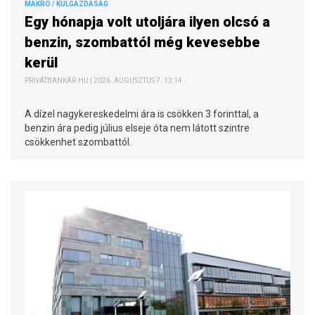
MAKRO / KÜLGAZDASÁG
Egy hónapja volt utoljára ilyen olcsó a
benzin, szombattól még kevesebbe
kerül
PRIVÁTBANKÁR.HU | 2026. AUGUSZTUS 7. 13:14
A dízel nagykereskedelmi ára is csökken 3 forinttal, a
benzin ára pedig július elseje óta nem látott szintre
csökkenhet szombattól.