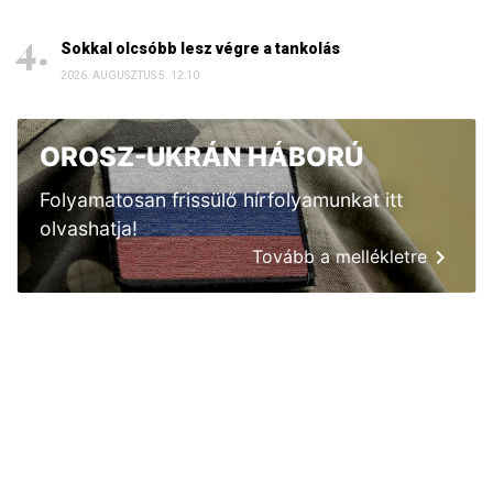
Sokkal olcsóbb lesz végre a tankolás
2026. AUGUSZTUS 5. 12:10
OROSZ-UKRÁN HÁBORÚ
Folyamatosan frissülő hírfolyamunkat itt
olvashatja!
Tovább a mellékletre