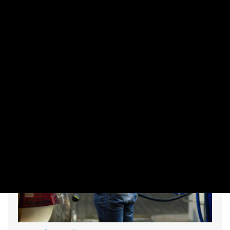
PRIVÁTBANKÁR.HU | 2026. AUGUSZTUS 7. 13:42
Arról is beszélt, hogy az intézmény átvilágítását sem a
minisztérium végzi.