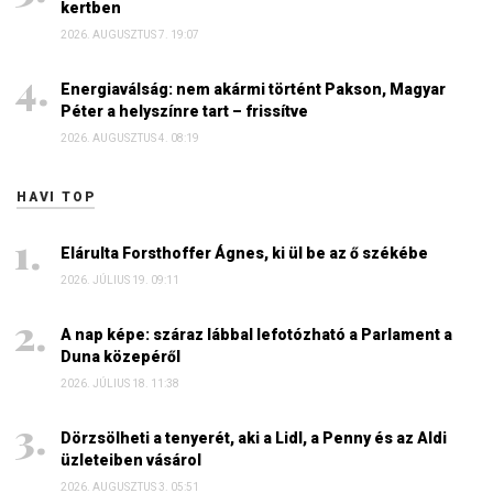
kertben
2026. AUGUSZTUS 7. 19:07
Energiaválság: nem akármi történt Pakson, Magyar
Péter a helyszínre tart – frissítve
2026. AUGUSZTUS 4. 08:19
HAVI TOP
Elárulta Forsthoffer Ágnes, ki ül be az ő székébe
2026. JÚLIUS 19. 09:11
A nap képe: száraz lábbal lefotózható a Parlament a
Duna közepéről
2026. JÚLIUS 18. 11:38
Dörzsölheti a tenyerét, aki a Lidl, a Penny és az Aldi
üzleteiben vásárol
2026. AUGUSZTUS 3. 05:51