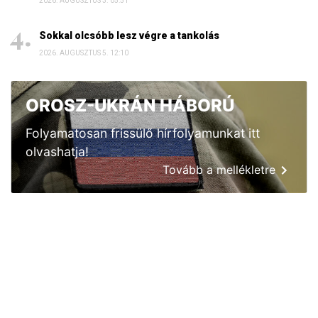
2026. AUGUSZTUS 3. 05:51
Sokkal olcsóbb lesz végre a tankolás
2026. AUGUSZTUS 5. 12:10
OROSZ-UKRÁN HÁBORÚ
Folyamatosan frissülő hírfolyamunkat itt
olvashatja!
Tovább a mellékletre