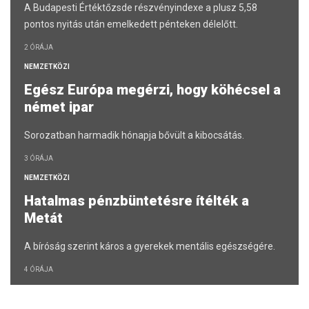
A Budapesti Értéktőzsde részvényindexe a plusz 5,58
pontos nyitás után emelkedett pénteken délelőtt.
2 ÓRÁJA
NEMZETKÖZI
Egész Európa megérzi, hogy köhécsel a
német ipar
Sorozatban harmadik hónapja bővült a kibocsátás.
3 ÓRÁJA
NEMZETKÖZI
Hatalmas pénzbüntetésre ítélték a
Metát
A bíróság szerint káros a gyerekek mentális egészségére.
4 ÓRÁJA