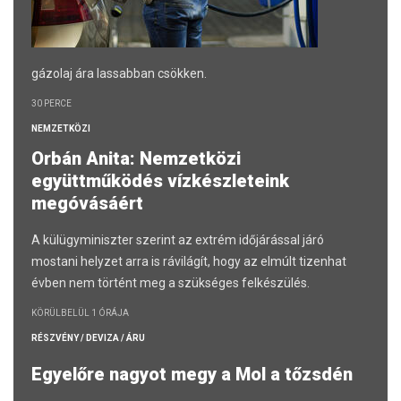
gázolaj ára lassabban csökken.
30 PERCE
NEMZETKÖZI
Orbán Anita: Nemzetközi
együttműködés vízkészleteink
megóvásáért
A külügyminiszter szerint az extrém időjárással járó
mostani helyzet arra is rávilágít, hogy az elmúlt tizenhat
évben nem történt meg a szükséges felkészülés.
KÖRÜLBELÜL 1 ÓRÁJA
RÉSZVÉNY / DEVIZA / ÁRU
Egyelőre nagyot megy a Mol a tőzsdén