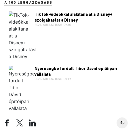
A 100 LEGGAZDAGABB
TikTok-videókkal alakítaná át a Disney+
szolgáltatást a Disney
2026. AUGUSZTUS 6. 09:30
Nyereségbe fordult Tibor Dávid építőipari
vállalata
2026. AUGUSZTUS 6. 08:19
Lakásokat vásárolt luxusbirtoka mögött a
4p
fiatal ausztrál milliárdos