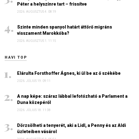
Péter a helyszínre tart – frissítve
2026. AUGUSZTUS 4. 08:19
Szinte minden spanyol határt áttörő migráns
visszament Marokkóba?
2026. AUGUSZTUS 1. 11:15
HAVI TOP
Elárulta Forsthoffer Ágnes, ki ül be az ő székébe
2026. JÚLIUS 19. 09:11
A nap képe: száraz lábbal lefotózható a Parlament a
Duna közepéről
2026. JÚLIUS 18. 11:38
Dörzsölheti a tenyerét, aki a Lidl, a Penny és az Aldi
üzleteiben vásárol