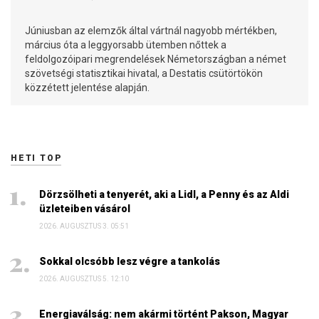
Júniusban az elemzők által vártnál nagyobb mértékben,
március óta a leggyorsabb ütemben nőttek a
feldolgozóipari megrendelések Németországban a német
szövetségi statisztikai hivatal, a Destatis csütörtökön
közzétett jelentése alapján.
HETI TOP
Dörzsölheti a tenyerét, aki a Lidl, a Penny és az Aldi
üzleteiben vásárol
2026. AUGUSZTUS 3. 05:51
Sokkal olcsóbb lesz végre a tankolás
2026. AUGUSZTUS 5. 12:10
Energiaválság: nem akármi történt Pakson, Magyar