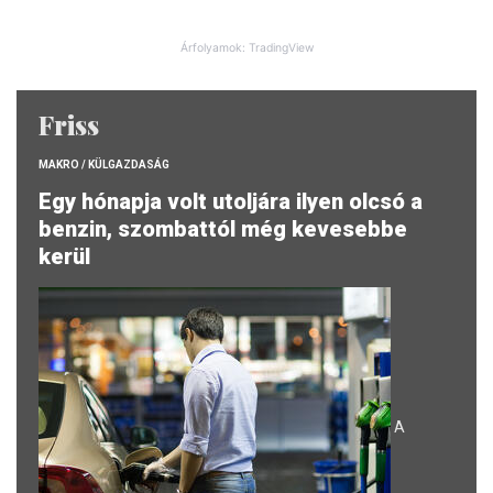
Árfolyamok: TradingView
Friss
MAKRO / KÜLGAZDASÁG
Egy hónapja volt utoljára ilyen olcsó a
benzin, szombattól még kevesebbe
kerül
A