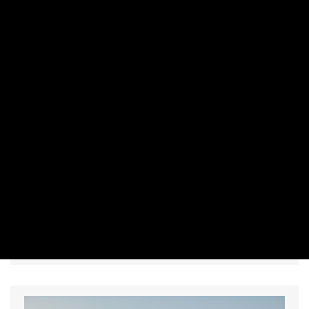
MAKRO / KÜLGAZDASÁG
Vitézy Dávid elárulta, mikor szállíthat
utasokat a Budapest–Belgrád
vasútvonal
PRIVÁTBANKÁR.HU | 2026. AUGUSZTUS 6. 16:49
Új szakaszba léphet a vitatott gigaberuházás.