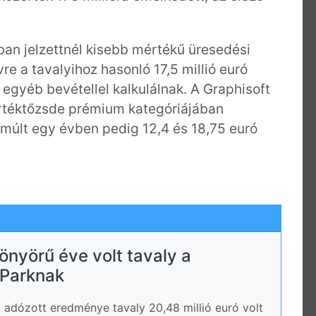
bban jelzettnél kisebb mértékű üresedési
re a tavalyihoz hasonló 17,5 millió euró
ó egyéb bevétellel kalkulálnak. A Graphisoft
Értéktőzsde prémium kategóriájában
lmúlt egy évben pedig 12,4 és 18,75 euró
yönyörű éve volt tavaly a
 Parknak
 adózott eredménye tavaly 20,48 millió euró volt