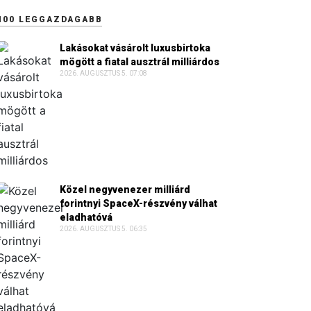
100 LEGGAZDAGABB
Lakásokat vásárolt luxusbirtoka
mögött a fiatal ausztrál milliárdos
2026. AUGUSZTUS 5. 07:08
Közel negyvenezer milliárd
forintnyi SpaceX-részvény válhat
eladhatóvá
2026. AUGUSZTUS 5. 06:35