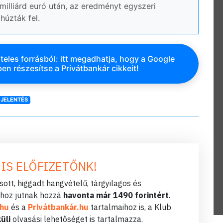
 milliárd euró után, az eredményt egyszeri
 húzták fel.
teles forrásból: itt megadhatja, hogy a Google
en részesítse a Privátbankár cikkeit!
JELENTÉS
 IS ELŐFIZETŐNK!
ott, higgadt hangvételű, tárgyilagos és
hoz jutnak hozzá
havonta már 1490 forintért
.
.hu
és a
Privátbankár.hu
tartalmaihoz is, a Klub
üli
olvasási lehetőséget is tartalmazza.