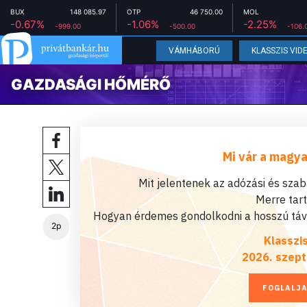
BUX
148 085.97
OTP
46 750.00
MOL
-0.67%
-1.06%
-2.25%
-999.00
-500.00
-106.
VÁMHÁBORÚ
KLASSZIS VID
GAZDASÁGI HŐMÉRŐ
Mi vár a magya
Mit jelentenek az adózási és sza
Merre tar
Hogyan érdemes gondolkodni a hosszú távú
2p
Klasszi
2026. szept
FOGLALJA