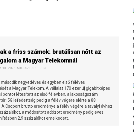
nak a friss számok: brutálisan nőtt az
rgalom a Magyar Telekomnál
HU | 2026. AUGUSZTUS 5. 19:13
 második negyedéves és egyben első féléves
ését a Magyar Telekom. A vállalat 170 ezer új gigabitképes
 pontot létesített az első félévben, a lakosságszám
téri 5G lefedettség pedig a félév végére elérte a 88
. A Csoport bruttó eredménye a félév végére a tavalyi évhez
 százalékot, a módosított adózott eredmény pedig éves
lításban 2,9 százalékot emelkedett.