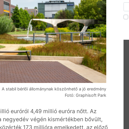
A stabil bérlői állománynak köszönhető a jó eredmény
Fotó: Graphisoft Park
llió euróról 4,49 millió euróra nőtt. Az
 a negyedév végén kismértékben bővült,
zközérték 173 millióra emelkedett, az előző