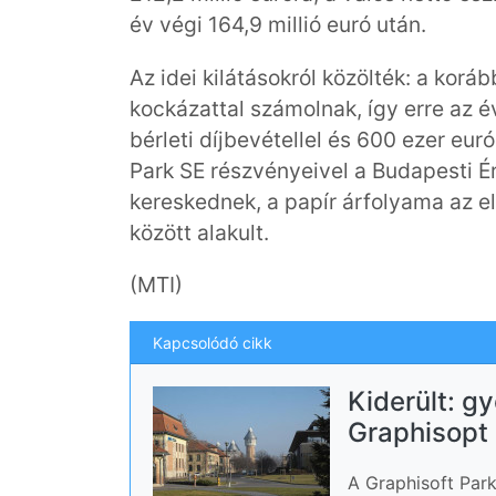
év végi 164,9 millió euró után.
Az idei kilátásokról közölték: a korá
kockázattal számolnak, így erre az év
bérleti díjbevétellel és 600 ezer eur
Park SE részvényeivel a Budapesti 
kereskednek, a papír árfolyama az e
között alakult.
(MTI)
Kapcsolódó cikk
Kiderült: g
Graphisopt
A Graphisoft Park