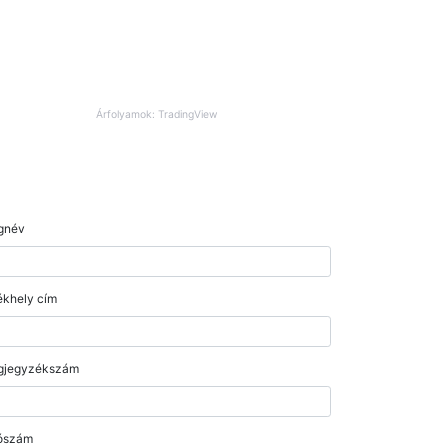
Árfolyamok: TradingView
gnév
khely cím
gjegyzékszám
ószám