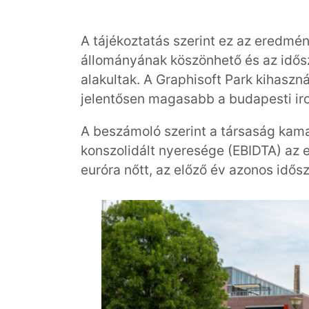
A tájékoztatás szerint ez az eredmén
állományának köszönhető és az idő
alakultak. A Graphisoft Park kihaszn
jelentősen magasabb a budapesti iro
A beszámoló szerint a társaság kamat
konszolidált nyeresége (EBIDTA) az 
euróra nőtt, az előző év azonos idősza