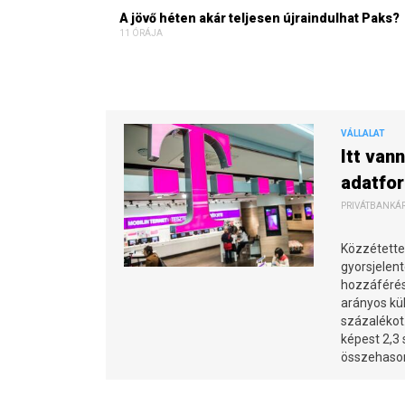
A jövő héten akár teljesen újraindulhat Paks?
11 ÓRÁJA
VÁLLALAT
Itt van
adatfo
PRIVÁTBANKÁR.
Közzétette
gyorsjelent
hozzáférési
arányos kül
százalékot
képest 2,3
összehason