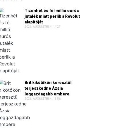
Tizenhét és fél millió eurós
jutalék miatt perlik a Revolut
alapítóját
2026. AUGUSZTUS 4. 14:27
Brit kikötőkön keresztül
terjeszkedne Ázsia
leggazdagabb embere
2026. AUGUSZTUS 4. 13:56