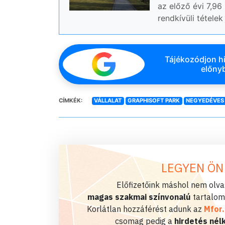
az előző évi 7,96
rendkívüli tételek
Tájékozódjon hi
előnyb
CÍMKÉK:
VÁLLALAT
GRAPHISOFT PARK
NEGYEDÉVES 
LEGYEN ÖN
Előfizetőink máshol nem olvas
magas szakmai színvonalú
tartalom
Korlátlan hozzáférést adunk az
Mfor
csomag pedig a
hirdetés nélk