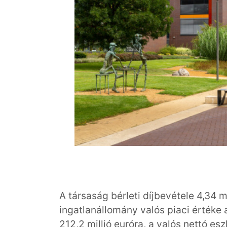
A társaság bérleti díjbevétele 4,34 mi
ingatlanállomány valós piaci értéke
212,2 millió euróra, a valós nettó es