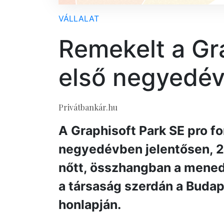
VÁLLALAT
Remekelt a Gra
első negyedé
Privátbankár.hu
A Graphisoft Park SE pro f
negyedévben jelentősen, 20
nőtt, összhangban a mened
a társaság szerdán a Budap
honlapján.