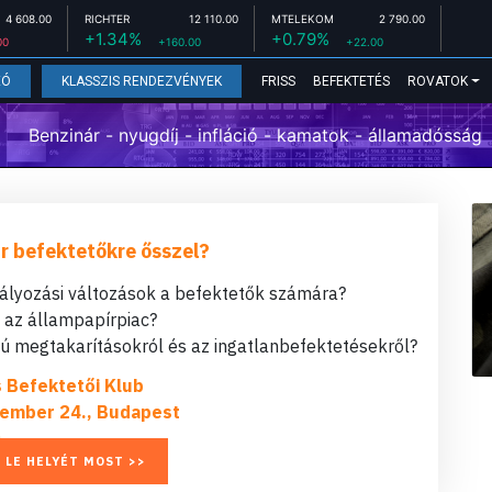
4 608.00
RICHTER
12 110.00
MTELEKOM
2 790.00
+1.34%
+0.79%
00
+160.00
+22.00
FRISS
BEFEKTETÉS
ROVATOK
EÓ
KLASSZIS RENDEZVÉNYEK
Benzinár - nyugdíj - infláció - kamatok - államadósság
r befektetőkre ősszel?
bályozási változások a befektetők számára?
t az állampapírpiac?
 megtakarításokról és az ingatlanbefektetésekről?
s Befektetői Klub
ember 24., Budapest
 LE HELYÉT MOST >>