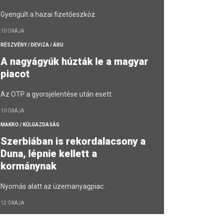
Gyengült a hazai fizetőeszköz.
10 ÓRÁJA
RÉSZVÉNY / DEVIZA / ÁRU
A nagyágyúk húzták le a magyar
piacot
Az OTP a gyorsjelentése után esett.
10 ÓRÁJA
MAKRO / KÜLGAZDASÁG
Szerbiában is rekordalacsony a
Duna, lépnie kellett a
kormánynak
Nyomás alatt az üzemanyagpiac.
12 ÓRÁJA