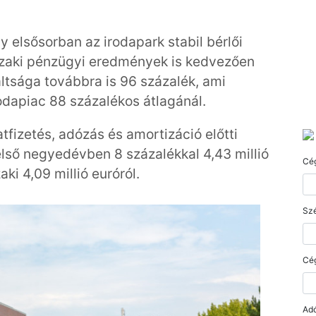
y elsősorban az irodapark stabil bérlői
szaki pénzügyi eredmények is kedvezően
áltsága továbbra is 96 százalék, ami
dapiac 88 százalékos átlagánál.
fizetés, adózás és amortizáció előtti
első negyedévben 8 százalékkal 4,43 millió
Cé
ki 4,09 millió euróról.
Szé
Cé
Ad