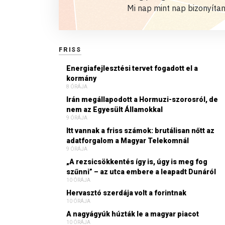
Mi nap mint nap bizonyítan
FRISS
Energiafejlesztési tervet fogadott el a
kormány
8 ÓRÁJA
Irán megállapodott a Hormuzi-szorosról, de
nem az Egyesült Államokkal
9 ÓRÁJA
Itt vannak a friss számok: brutálisan nőtt az
adatforgalom a Magyar Telekomnál
9 ÓRÁJA
„A rezsicsökkentés így is, úgy is meg fog
szűnni” – az utca embere a leapadt Dunáról
10 ÓRÁJA
Hervasztó szerdája volt a forintnak
10 ÓRÁJA
A nagyágyúk húzták le a magyar piacot
10 ÓRÁJA