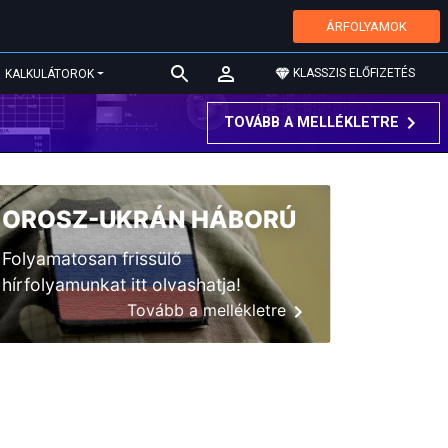
ÁRFOLYAMOK
KLASSZIS ELŐFIZETÉS
KALKULÁTOROK
TOVÁBB A MELLÉKLETRE
OROSZ-UKRÁN HÁBORÚ
Folyamatosan frissülő
hírfolyamunkat itt olvashatja!
Tovább a mellékletre