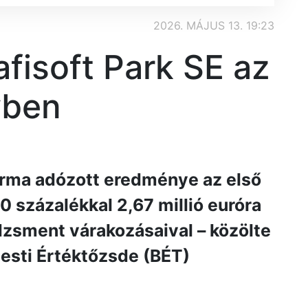
2026. MÁJUS 13. 19:23
fisoft Park SE az
vben
orma adózott eredménye az első
 százalékkal 2,67 millió euróra
zsment várakozásaival – közölte
esti Értéktőzsde (BÉT)