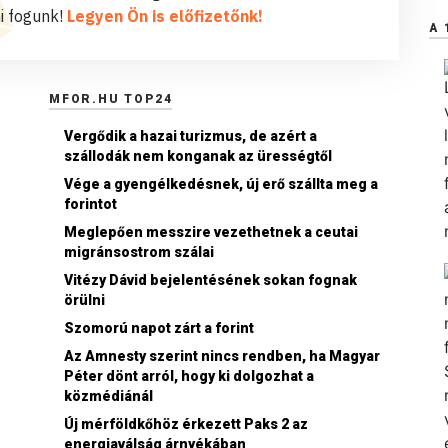
i fogunk!
Legyen Ön is előfizetőnk!
A 
MFOR.HU TOP24
Vergődik a hazai turizmus, de azért a
szállodák nem konganak az ürességtől
Vége a gyengélkedésnek, új erő szállta meg a
forintot
Meglepően messzire vezethetnek a ceutai
migránsostrom szálai
Vitézy Dávid bejelentésének sokan fognak
örülni
Szomorú napot zárt a forint
Az Amnesty szerint nincs rendben, ha Magyar
Péter dönt arról, hogy ki dolgozhat a
közmédiánál
Új mérföldkőhöz érkezett Paks 2 az
energiaválság árnyékában