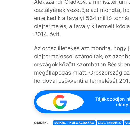
Alekszandr Gladkov, a minisztérium te
osztályának vezetője azt mondta, hog
emelkedik a tavalyi 534 millió tonná
olajtermelés, a tavaly kitermelt kőo
2014. évit.
Az orosz illetékes azt mondta, hogy
olajtermeléssel számoltak, ez azonb
országok között szombaton Bécsben 
megállapodás miatt. Oroszország azt
hordóval csökkenti a termelését 201
Tájékozódjon hi
előnyb
CÍMKÉK:
MAKRO / KÜLGAZDASÁG
OLAJTERMELŐ
VL