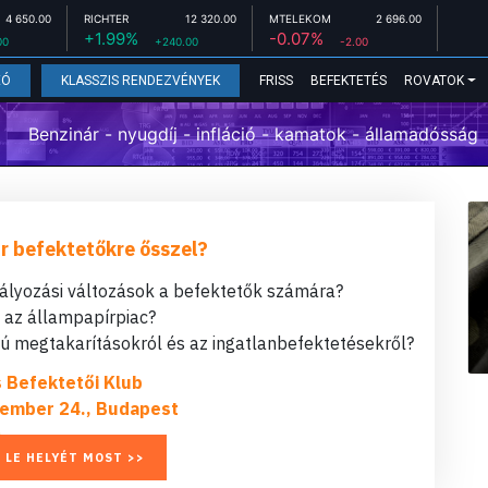
4 650.00
RICHTER
12 320.00
MTELEKOM
2 696.00
+1.99%
-0.07%
00
+240.00
-2.00
FRISS
BEFEKTETÉS
ROVATOK
EÓ
KLASSZIS RENDEZVÉNYEK
Benzinár - nyugdíj - infláció - kamatok - államadósság
r befektetőkre ősszel?
bályozási változások a befektetők számára?
t az állampapírpiac?
 megtakarításokról és az ingatlanbefektetésekről?
s Befektetői Klub
ember 24., Budapest
 LE HELYÉT MOST >>