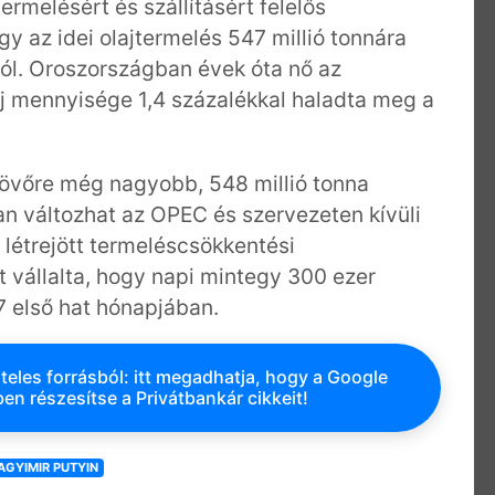
rmelésért és szállításért felelős
y az idei olajtermelés 547 millió tonnára
ról. Oroszországban évek óta nő az
laj mennyisége 1,4 százalékkal haladta meg a
 jövőre még nagyobb, 548 millió tonna
an változhat az OPEC és szervezeten kívüli
létrejött termeléscsökkentési
 vállalta, hogy napi mintegy 300 ezer
7 első hat hónapjában.
teles forrásból: itt megadhatja, hogy a Google
en részesítse a Privátbankár cikkeit!
AGYIMIR PUTYIN