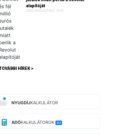
alapítóját
2026. AUGUSZTUS 4. 14:27
TOVÁBBI HÍREK >
NYUGDÍJ
KALKULÁTOR
ADÓ
KALKULÁTOROK
ÚJ