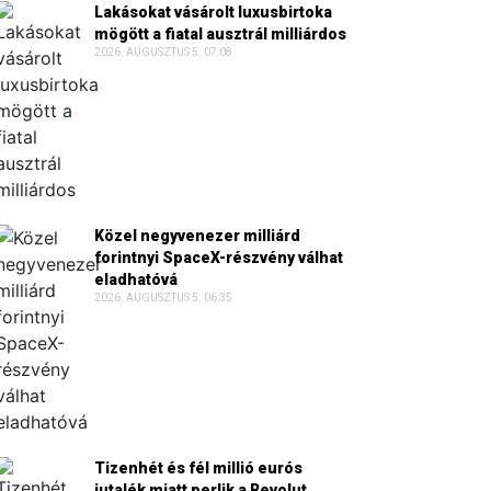
Lakásokat vásárolt luxusbirtoka
mögött a fiatal ausztrál milliárdos
2026. AUGUSZTUS 5. 07:08
Közel negyvenezer milliárd
forintnyi SpaceX-részvény válhat
eladhatóvá
2026. AUGUSZTUS 5. 06:35
Tizenhét és fél millió eurós
jutalék miatt perlik a Revolut