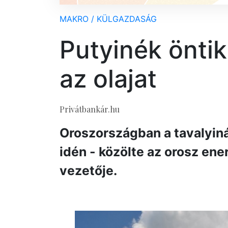
MAKRO / KÜLGAZDASÁG
Putyinék öntik
az olajat
Privátbankár.hu
Oroszországban a tavalyiná
idén - közölte az orosz ene
vezetője.