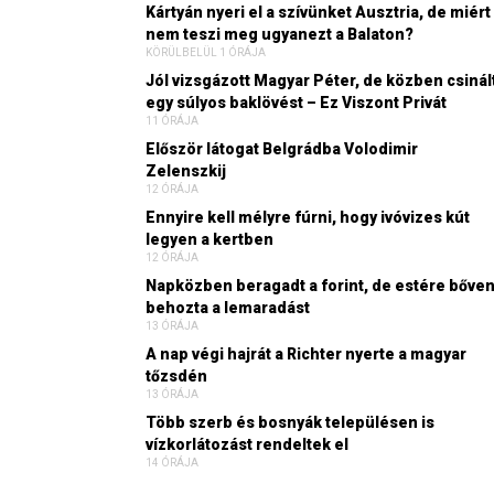
Kártyán nyeri el a szívünket Ausztria, de miért
nem teszi meg ugyanezt a Balaton?
KÖRÜLBELÜL 1 ÓRÁJA
Jól vizsgázott Magyar Péter, de közben csinál
egy súlyos baklövést – Ez Viszont Privát
11 ÓRÁJA
Először látogat Belgrádba Volodimir
Zelenszkij
12 ÓRÁJA
Ennyire kell mélyre fúrni, hogy ivóvizes kút
legyen a kertben
12 ÓRÁJA
Napközben beragadt a forint, de estére bőve
behozta a lemaradást
13 ÓRÁJA
A nap végi hajrát a Richter nyerte a magyar
tőzsdén
13 ÓRÁJA
Több szerb és bosnyák településen is
vízkorlátozást rendeltek el
14 ÓRÁJA