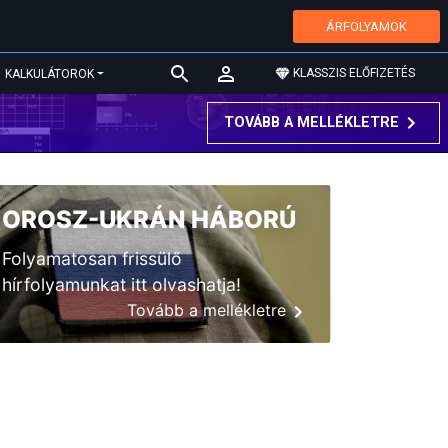
ÁRFOLYAMOK
KLASSZIS ELŐFIZETÉS
KALKULÁTOROK
TOVÁBB A MELLÉKLETRE
OROSZ-UKRÁN HÁBORÚ
Folyamatosan frissülő
hírfolyamunkat itt olvashatja!
Tovább a mellékletre