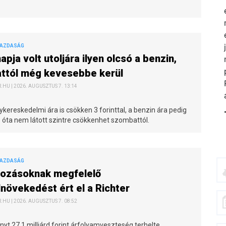
GAZDASÁG
apja volt utoljára ilyen olcsó a benzin,
ttól még kevesebbe kerül
HU | 2026. AUGUSZTUS 7. 13:14
ykereskedelmi ára is csökken 3 forinttal, a benzin ára pedig
je óta nem látott szintre csökkenhet szombattól.
GAZDASÁG
kozásoknak megfelelő
növekedést ért el a Richter
HU | 2026. AUGUSZTUS 7. 08:52
t 27,1 milliárd forint árfolyamveszteség terhelte.