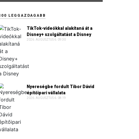
100 LEGGAZDAGABB
TikTok-videókkal alakítaná át a
Disney+ szolgáltatást a Disney
2026. AUGUSZTUS 6. 09:30
Nyereségbe fordult Tibor Dávid
építőipari vállalata
2026. AUGUSZTUS 6. 08:19