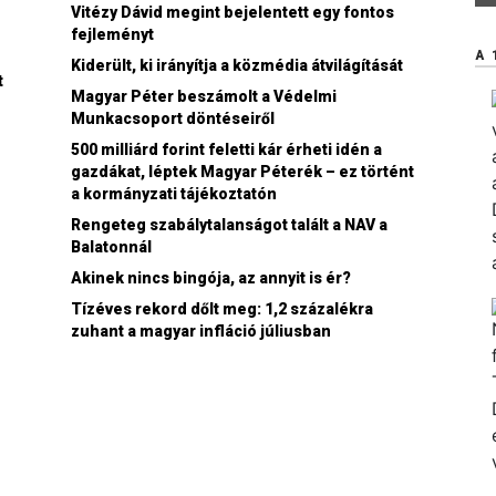
Vitézy Dávid megint bejelentett egy fontos
fejleményt
A 
Kiderült, ki irányítja a közmédia átvilágítását
t
Magyar Péter beszámolt a Védelmi
Munkacsoport döntéseiről
500 milliárd forint feletti kár érheti idén a
gazdákat, léptek Magyar Péterék – ez történt
a kormányzati tájékoztatón
Rengeteg szabálytalanságot talált a NAV a
Balatonnál
Akinek nincs bingója, az annyit is ér?
n
Tízéves rekord dőlt meg: 1,2 százalékra
zuhant a magyar infláció júliusban