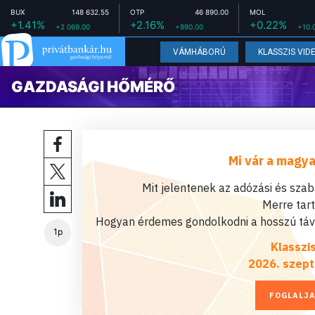
BUX
148 632.55
OTP
46 890.00
MOL
+1.41%
+2.16%
+0.22%
+2 069.00
+990.00
+10.
VÁMHÁBORÚ
KLASSZIS VID
GAZDASÁGI HŐMÉRŐ
Mi vár a magya
Mit jelentenek az adózási és sza
Merre tar
Hogyan érdemes gondolkodni a hosszú távú
1p
Klasszi
2026. szept
FOGLALJA