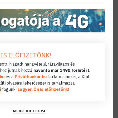
 IS ELŐFIZETŐNK!
ott, higgadt hangvételű, tárgyilagos és
hoz jutnak hozzá
havonta már 1490 forintért
.
.hu
és a
Privátbankár.hu
tartalmaihoz is, a Klub
üli
olvasási lehetőséget is tartalmazza.
i fogunk!
Legyen Ön is előfizetőnk!
MFOR.HU TOP24