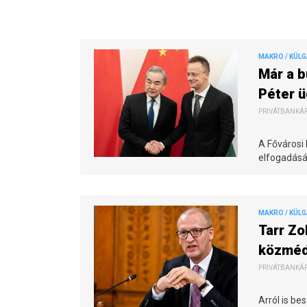
MAKRO / KÜL
Már a b
Péter ü
PRIVÁTBANKÁR.
A Fővárosi
elfogadásá
MAKRO / KÜL
Tarr Zo
közméd
PRIVÁTBANKÁR.
Arról is be