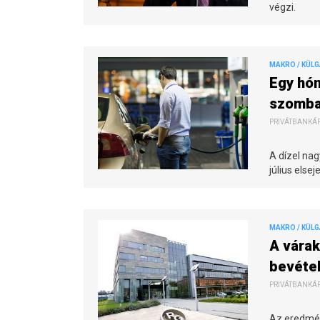
végzi.
MAKRO / KÜL
Egy hón
szomba
PRIVÁTBANKÁR.
A dízel nag
július else
MAKRO / KÜL
A vára
bevétel
PRIVÁTBANKÁR.
Az eredmény