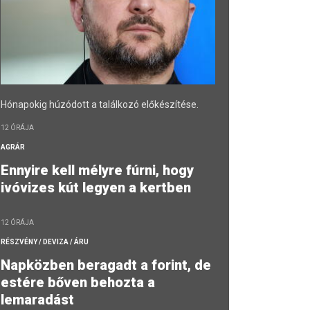
Hónapokig húzódott a találkozó előkészítése.
12 ÓRÁJA
AGRÁR
Ennyire kell mélyre fúrni, hogy
ivóvizes kút legyen a kertben
12 ÓRÁJA
RÉSZVÉNY / DEVIZA / ÁRU
Napközben beragadt a forint, de
estére bőven behozta a
lemaradást