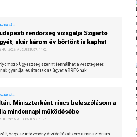
GAZDASÁG
udapesti rendőrség vizsgálja Szijjártó
gyét, akár három év börtönt is kaphat
HU | 2026. AUGUSZTUS 7. 14:02
 Nyomozó Ügyészség szerint fennállhat a vesztegetés
nak gyanúja, és átadták az ügyet a BRFK-nak.
GAZDASÁG
ltán: Miniszterként nincs beleszólásom a
ia mindennapi működésébe
HU | 2026. AUGUSZTUS 7. 13:42
szélt, hogy az intézmény átvilágítását sem a minisztérium