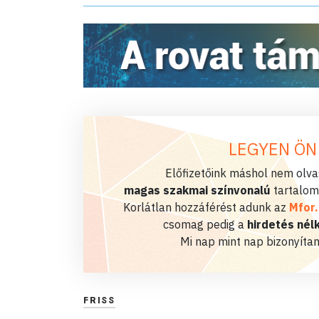
LEGYEN ÖN
Előfizetőink máshol nem olvas
magas szakmai színvonalú
tartalom
Korlátlan hozzáférést adunk az
Mfor
csomag pedig a
hirdetés nélk
Mi nap mint nap bizonyítan
FRISS