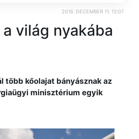
2016. DECEMBER 11. 13:07
 a világ nyakába
l több kőolajat bányásznak az
rgiaügyi minisztérium egyik