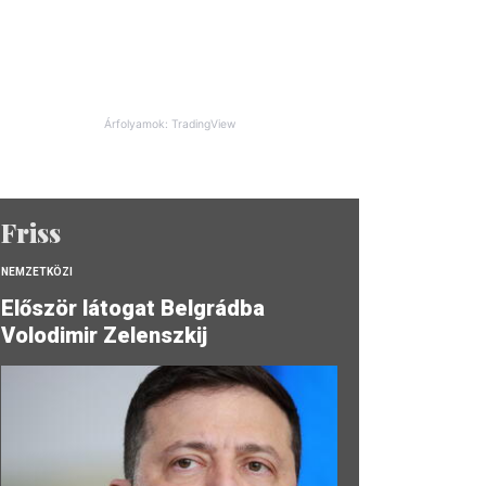
Árfolyamok: TradingView
Friss
NEMZETKÖZI
Először látogat Belgrádba
Volodimir Zelenszkij