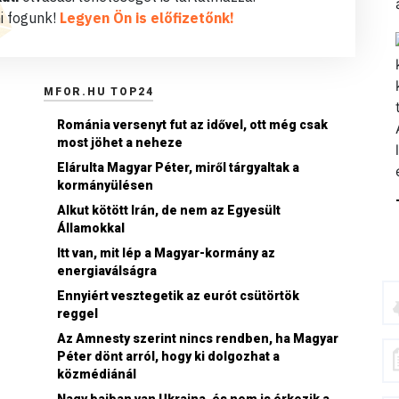
i fogunk!
Legyen Ön is előfizetőnk!
MFOR.HU TOP24
Románia versenyt fut az idővel, ott még csak
most jöhet a neheze
Elárulta Magyar Péter, miről tárgyaltak a
kormányülésen
Alkut kötött Irán, de nem az Egyesült
Államokkal
Itt van, mit lép a Magyar-kormány az
energiaválságra
Ennyiért vesztegetik az eurót csütörtök
reggel
Az Amnesty szerint nincs rendben, ha Magyar
Péter dönt arról, hogy ki dolgozhat a
közmédiánál
Nagy bajban van Ukrajna, és nem is érkezik a