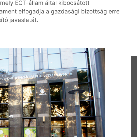
ely EGT-állam által kibocsátott
lament elfogadja a gazdasági bizottság erre
tó javaslatát.