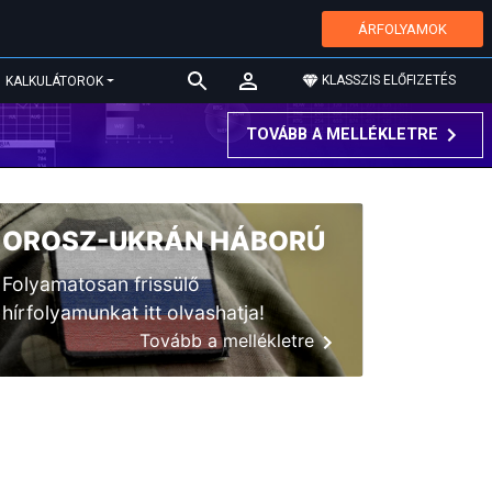
ÁRFOLYAMOK
KLASSZIS ELŐFIZETÉS
KALKULÁTOROK
TOVÁBB A MELLÉKLETRE
OROSZ-UKRÁN HÁBORÚ
Folyamatosan frissülő
hírfolyamunkat itt olvashatja!
Tovább a mellékletre