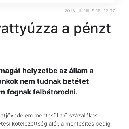
2013. JÚNIUS 18. 12:37
vattyúzza a pénzt
agát helyzetbe az állam a
bankok nem tudnak betétet
em fognak felbátorodni.
atjövedelem mentesül a 6 százalékos
tési kötelezettség alól; a mentesítés pedig