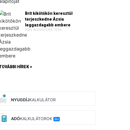
Brit kikötőkön keresztül
terjeszkedne Ázsia
leggazdagabb embere
2026. AUGUSZTUS 4. 13:56
TOVÁBBI HÍREK >
NYUGDÍJ
KALKULÁTOR
ADÓ
KALKULÁTOROK
ÚJ