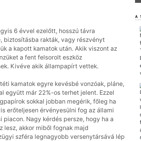
A 
agyis 6 évvel ezelőtt, hosszú távra
e, biztosításba rakták, vagy részvényt
iük a kapott kamatok után. Akik viszont az
nzüket a fent felsorolt eszköz
ek. Kivéve akik állampapírt vettek.
éti kamatok egyre kevésbé vonzóak, pláne,
l együtt már 22%-os terhet jelent. Ezzel
ágpapírok sokkal jobban megérik, főleg ha
s erőteljesen érvényesülni fog az állami
i piacon. Nagy kérdés persze, hogy ha a
z lesz, akkor miből fognak majd
énzügyi szféra legnagyobb versenytársává lép