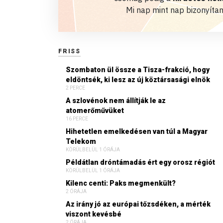
Mi nap mint nap bizonyítan
FRISS
Szombaton ül össze a Tisza-frakció, hogy
eldöntsék, ki lesz az új köztársasági elnök
2 PERCE
A szlovénok nem állítják le az
atomerőművüket
16 PERCE
Hihetetlen emelkedésen van túl a Magyar
Telekom
KÖRÜLBELÜL 1 ÓRÁJA
Példátlan dróntámadás ért egy orosz régiót
KÖRÜLBELÜL 1 ÓRÁJA
Kilenc centi: Paks megmenkült?
2 ÓRÁJA
Az irány jó az európai tőzsdéken, a mérték
viszont kevésbé
2 ÓRÁJA