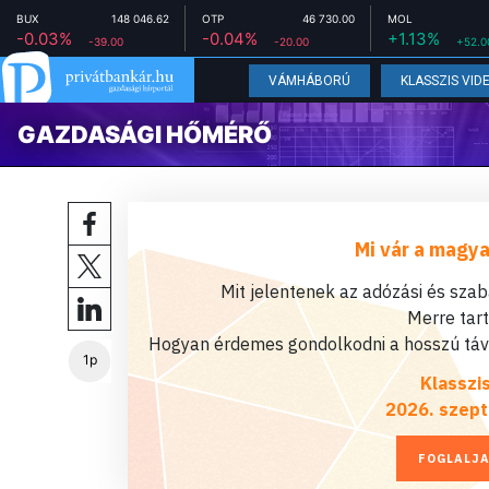
BUX
148 046.62
OTP
46 730.00
MOL
-0.03%
-0.04%
+1.13%
-39.00
-20.00
+52.0
VÁMHÁBORÚ
KLASSZIS VID
GAZDASÁGI HŐMÉRŐ
Mi vár a magya
Mit jelentenek az adózási és sza
Merre tar
Hogyan érdemes gondolkodni a hosszú távú
1p
Klasszi
2026. szept
FOGLALJA