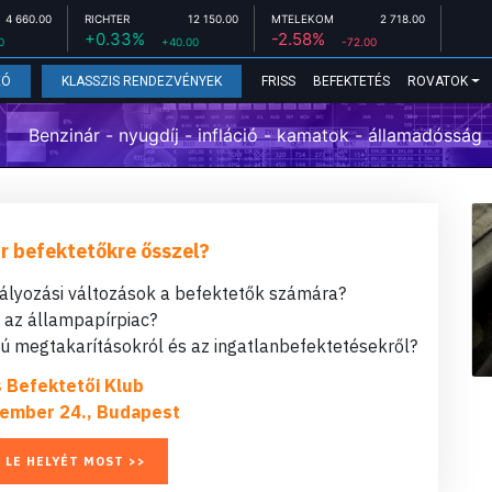
4 660.00
RICHTER
12 150.00
MTELEKOM
2 718.00
+0.33%
-2.58%
0
+40.00
-72.00
FRISS
BEFEKTETÉS
ROVATOK
EÓ
KLASSZIS RENDEZVÉNYEK
Benzinár - nyugdíj - infláció - kamatok - államadósság
r befektetőkre ősszel?
bályozási változások a befektetők számára?
t az állampapírpiac?
 megtakarításokról és az ingatlanbefektetésekről?
s Befektetői Klub
ember 24., Budapest
 LE HELYÉT MOST >>