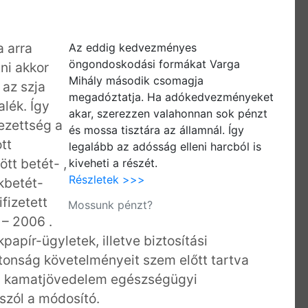
a arra
Az eddig kedvezményes
öngondoskodási formákat Varga
tni akkor
Mihály második csomagja
az szja
megadóztatja. Ha adókedvezményeket
alék. Így
akar, szerezzen valahonnan sok pénzt
lezettség a
és mossa tisztára az államnál. Így
tt
legalább az adósság elleni harcból is
tt betét- ,
kiveheti a részét.
Részletek >>>
kbetét-
fizetett
Mossunk pénzt?
 – 2006 .
papír-ügyletek, illetve biztosítási
tonság követelményeit szem előtt tartva
 a kamatjövedelem egészségügyi
szól a módosító.