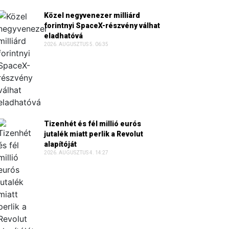
Közel negyvenezer milliárd
forintnyi SpaceX-részvény válhat
eladhatóvá
2026. AUGUSZTUS 5. 06:35
Tizenhét és fél millió eurós
jutalék miatt perlik a Revolut
alapítóját
2026. AUGUSZTUS 4. 14:27