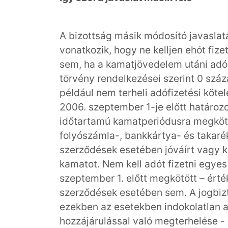
A bizottság másik módosító javaslat
vonatkozik, hogy ne kelljen ehót fize
sem, ha a kamatjövedelem utáni adó 
törvény rendelkezései szerint 0 száz
például nem terheli adófizetési köte
2006. szeptember 1-je előtt határozo
időtartamú kamatperiódusra megkötö
folyószámla-, bankkártya- és takaré
szerződések esetében jóváírt vagy ki
kamatot. Nem kell adót fizetni egyes
szeptember 1. előtt megkötött – érték
szerződések esetében sem. A jogbiz
ezekben az esetekben indokolatlan
hozzájárulással való megterhelése - 