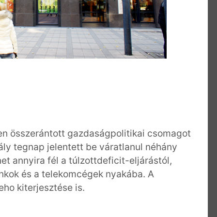
len összerántott gazdaságpolitikai csomagot
ály tegnap jelentett be váratlanul néhány
 annyira fél a túlzottdeficit-eljárástól,
ankok és a telekomcégek nyakába. A
ho kiterjesztése is.