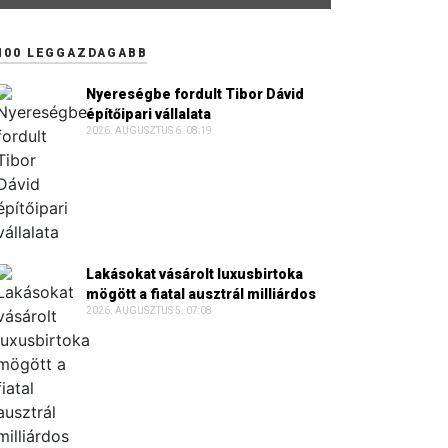
100 LEGGAZDAGABB
Nyereségbe fordult Tibor Dávid
építőipari vállalata
2026. AUGUSZTUS 6. 08:19
Lakásokat vásárolt luxusbirtoka
mögött a fiatal ausztrál milliárdos
2026. AUGUSZTUS 5. 07:08