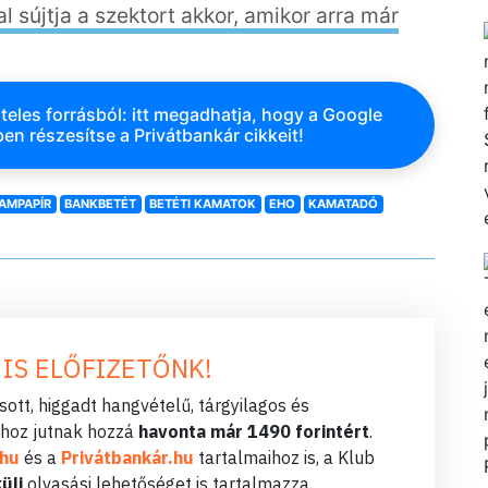
 sújtja a szektort akkor, amikor arra már
teles forrásból: itt megadhatja, hogy a Google
en részesítse a Privátbankár cikkeit!
AMPAPÍR
BANKBETÉT
BETÉTI KAMATOK
EHO
KAMATADÓ
 IS ELŐFIZETŐNK!
ott, higgadt hangvételű, tárgyilagos és
hoz jutnak hozzá
havonta már 1490 forintért
.
.hu
és a
Privátbankár.hu
tartalmaihoz is, a Klub
üli
olvasási lehetőséget is tartalmazza.