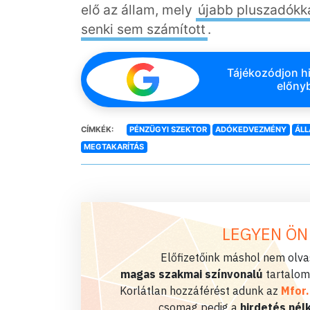
elő az állam, mely
újabb pluszadókkal
senki sem számított
.
Tájékozódjon hi
előnyb
CÍMKÉK:
PÉNZÜGYI SZEKTOR
ADÓKEDVEZMÉNY
ÁLL
MEGTAKARÍTÁS
LEGYEN ÖN
Előfizetőink máshol nem olvas
magas szakmai színvonalú
tartalom
Korlátlan hozzáférést adunk az
Mfor
csomag pedig a
hirdetés nélk