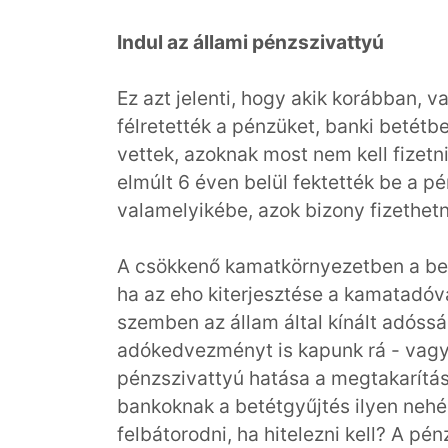
Indul az állami pénzszivattyú
Ez azt jelenti, hogy akik korábban, v
félretették a pénzüket, banki betétb
vettek, azoknak most nem kell fizetn
elmúlt 6 éven belül fektették be a pé
valamelyikébe, azok bizony fizethetn
A csökkenő kamatkörnyezetben a bet
ha az eho kiterjesztése a kamatadóva
szemben az állam által kínált adóss
adókedvezményt is kapunk rá - vagyi
pénzszivattyú hatása a megtakarítás
bankoknak a betétgyűjtés ilyen nehé
felbátorodni, ha hitelezni kell? A p