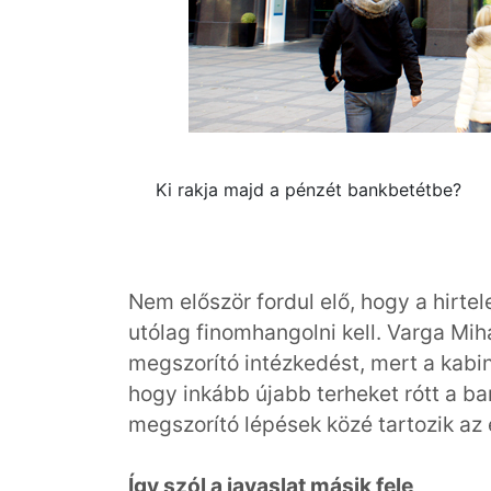
Ki rakja majd a pénzét bankbetétbe?
Nem először fordul elő, hogy a hirte
utólag finomhangolni kell. Varga Mih
megszorító intézkedést, mert a kabinet
hogy inkább újabb terheket rótt a b
megszorító lépések közé tartozik az e
Így szól a javaslat másik fele