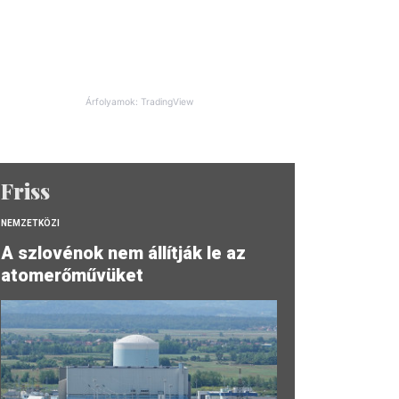
Árfolyamok: TradingView
Friss
NEMZETKÖZI
A szlovénok nem állítják le az
atomerőművüket