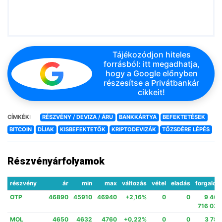
Tájékozódjon hiteles
forrásból: itt megadhatja,
hogy a Google előnyben
részesítse a Privátbankár
cikkeit!
CÍMKÉK:
RÉSZVÉNY / DEVIZA / ÁRU
BANKKÁRTYA
BEFEKTETÉSEK
BITCOIN
DÍJAK
KISBEFEKTETŐK
KRIPTODEVIZÁK
TŐZSDÉRE LÉPÉS
Részvényárfolyamok
részvény
ár
min
max
változás
vétel
eladás
forgalom
OTP
46890
45910
46940
+2,16%
0
0
9 469
716 030
MOL
4650
4632
4760
+0,22%
0
0
3 780