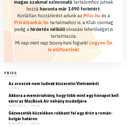
magas szakmai színvonalú
tartalomhoz jutnak
hozzá
havonta már 1490 forintért
.
Korlátlan hozzáférést adunk az
Mfor.hu
és a
Privátbankár.hu
tartalmaihoz is, a Klub csomag
pedig a
hirdetés nélküli
olvasási lehetőséget is
tartalmazza.
Mi nap mint nap bizonyítani fogunk!
Legyen Ön
is előfizetőnk!
FRISS
Az oroszok nem tudnak kiszeretni Vietnámból
9 PERCE
Akkora a memóriahiány, hogy több mint egy hónapot kell
várni az MacBook Air néhány modelljére
KÖRÜLBELÜL 1 ÓRÁJA
Gázvezeték közelében robbant fel egy drón a román-
bolgár határon
KÖRÜLBELÜL 1 ÓRÁJA