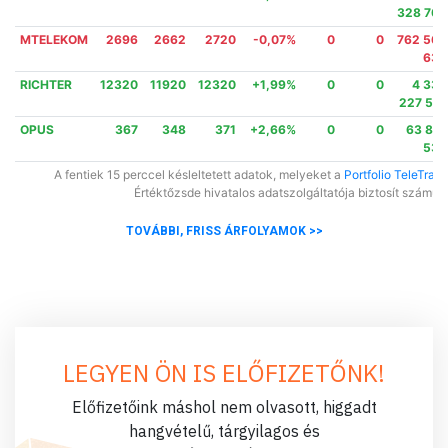
328 766
MTELEKOM
2696
2662
2720
-0,07%
0
0
762 562
630
RICHTER
12320
11920
12320
+1,99%
0
0
4 334
227 510
OPUS
367
348
371
+2,66%
0
0
63 816
535
A fentiek 15 perccel késleltetett adatok, melyeket a
Portfolio TeleTrade
Értéktőzsde hivatalos adatszolgáltatója biztosít számun
TOVÁBBI, FRISS ÁRFOLYAMOK >>
LEGYEN ÖN IS ELŐFIZETŐNK!
Előfizetőink máshol nem olvasott, higgadt
hangvételű, tárgyilagos és