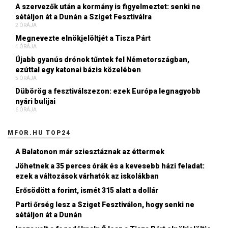
A szervezők után a kormány is figyelmeztet: senki ne
sétáljon át a Dunán a Sziget Fesztiválra
2 ÓRÁJA
Megnevezte elnökjelöltjét a Tisza Párt
4 ÓRÁJA
Újabb gyanús drónok tűntek fel Németországban,
ezúttal egy katonai bázis közelében
5 ÓRÁJA
Dübörög a fesztiválszezon: ezek Európa legnagyobb
nyári bulijai
6 ÓRÁJA
MFOR.HU TOP24
A Balatonon már sziesztáznak az éttermek
Jöhetnek a 35 perces órák és a kevesebb házi feladat:
ezek a változások várhatók az iskolákban
Erősödött a forint, ismét 315 alatt a dollár
Parti őrség lesz a Sziget Fesztiválon, hogy senki ne
sétáljon át a Dunán