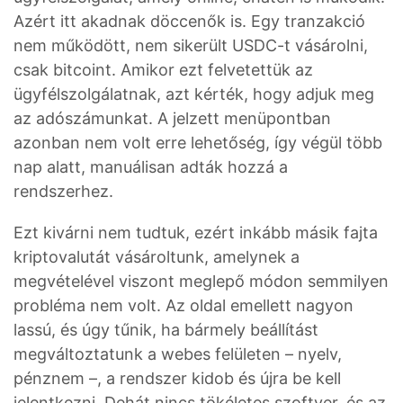
Azért itt akadnak döccenők is. Egy tranzakció
nem működött, nem sikerült USDC-t vásárolni,
csak bitcoint. Amikor ezt felvetettük az
ügyfélszolgálatnak, azt kérték, hogy adjuk meg
az adószámunkat. A jelzett menüpontban
azonban nem volt erre lehetőség, így végül több
nap alatt, manuálisan adták hozzá a
rendszerhez.
Ezt kivárni nem tudtuk, ezért inkább másik fajta
kriptovalutát vásároltunk, amelynek a
megvételével viszont meglepő módon semmilyen
probléma nem volt. Az oldal emellett nagyon
lassú, és úgy tűnik, ha bármely beállítást
megváltoztatunk a webes felületen – nyelv,
pénznem –, a rendszer kidob és újra be kell
jelentkezni. Dehát nincs tökéletes szoftver, és az