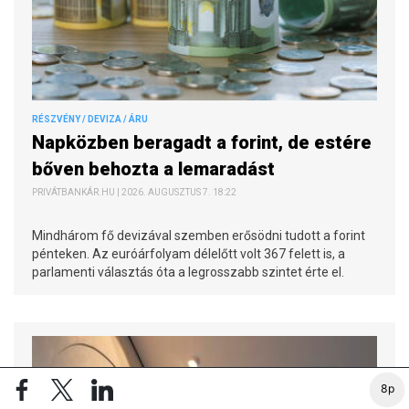
RÉSZVÉNY / DEVIZA / ÁRU
Napközben beragadt a forint, de estére
bőven behozta a lemaradást
PRIVÁTBANKÁR.HU | 2026. AUGUSZTUS 7. 18:22
Mindhárom fő devizával szemben erősödni tudott a forint
pénteken. Az euróárfolyam délelőtt volt 367 felett is, a
parlamenti választás óta a legrosszabb szintet érte el.
8p