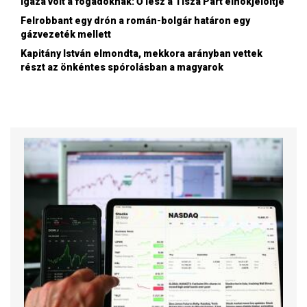
Igaza volt a fogadóknak: Ő lesz a Tisza Párt elnökjelöltje
Felrobbant egy drón a román-bolgár határon egy
gázvezeték mellett
Kapitány István elmondta, mekkora arányban vettek
részt az önkéntes spórolásban a magyarok