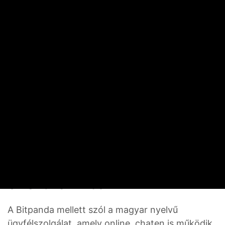
Chat a Bitpanda ügyfélszolgálatával
Az élet egy nagy
szoftverhiba
A Bitpanda mellett szól a magyar nyelvű
ügyfélszolgálat, amely online, chaten is működik.