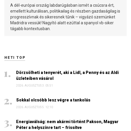
A dél-európai ország labdarúgásban ismét a csúcsra ért,
emellett kulturálisan, politikailag és részben gazdaságilag is
progresszívnak és sikeresnek tűnik – vigyázó szemünket
Madridra vessük! Nagyító alatt ezúttal a spanyol vb-siker
tágabb kontextusban.
HETI TOP
Dörzsölheti a tenyerét, aki a Lidl, a Penny és az Aldi
üzleteiben vásárol
2026. AUGUSZTUS 3. 05:51
Sokkal olcsóbb lesz végre a tankolás
2026. AUGUSZTUS 5. 12:10
Energiaválság: nem akármi történt Pakson, Magyar
Péter a helyszínre tart – frissítve