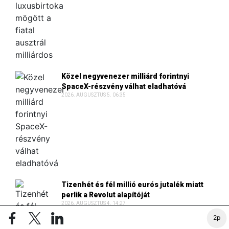
Közel negyvenezer milliárd forintnyi
SpaceX-részvény válhat eladhatóvá
2026. AUGUSZTUS 5. 06:35
Tizenhét és fél millió eurós jutalék miatt
perlik a Revolut alapítóját
2026. AUGUSZTUS 4. 14:27
2p