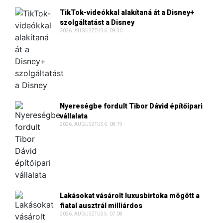
TikTok-videókkal alakítaná át a Disney+
szolgáltatást a Disney
2026. AUGUSZTUS 6. 09:30
Nyereségbe fordult Tibor Dávid építőipari
vállalata
2026. AUGUSZTUS 6. 08:19
Lakásokat vásárolt luxusbirtoka mögött a
fiatal ausztrál milliárdos
2026. AUGUSZTUS 5. 07:08