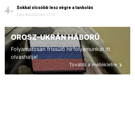
Sokkal olcsóbb lesz végre a tankolás
2026. AUGUSZTUS 5. 12:10
OROSZ-UKRÁN HÁBORÚ
Folyamatosan frissülő hírfolyamunkat itt
olvashatja!
Tovább a mellékletre