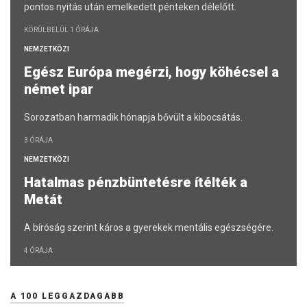
pontos nyitás után emelkedett pénteken délelőtt.
KÖRÜLBELÜL 1 ÓRÁJA
NEMZETKÖZI
Egész Európa megérzi, hogy köhécsel a
német ipar
Sorozatban harmadik hónapja bővült a kibocsátás.
3 ÓRÁJA
NEMZETKÖZI
Hatalmas pénzbüntetésre ítélték a
Metát
A bíróság szerint káros a gyerekek mentális egészségére.
4 ÓRÁJA
A 100 LEGGAZDAGABB