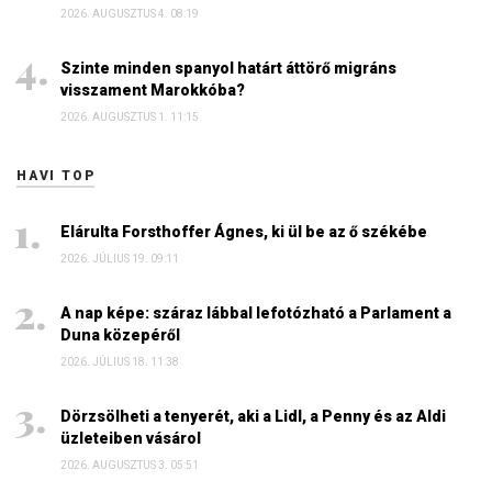
2026. AUGUSZTUS 4. 08:19
Szinte minden spanyol határt áttörő migráns
visszament Marokkóba?
2026. AUGUSZTUS 1. 11:15
HAVI TOP
Elárulta Forsthoffer Ágnes, ki ül be az ő székébe
2026. JÚLIUS 19. 09:11
A nap képe: száraz lábbal lefotózható a Parlament a
Duna közepéről
2026. JÚLIUS 18. 11:38
Dörzsölheti a tenyerét, aki a Lidl, a Penny és az Aldi
üzleteiben vásárol
2026. AUGUSZTUS 3. 05:51