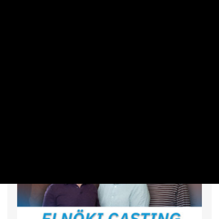
SZUBJEKTÍV
Önfeledt császkálás a hőkupola
multikulti epicentrumában
VÉG MÁRTON | 2026. JÚLIUS 25. 06:01
Csodálatos kék tenger és napégette lakótelepek, ünneplő
marokkóiakkal. A Világjáró ezúttal Nizzában nézett körbe.