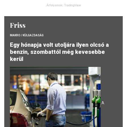
Árfolyamok: TradingView
Friss
MAKRO / KÜLGAZDASÁG
Egy hónapja volt utoljára ilyen olcsó a
benzin, szombattól még kevesebbe
kerül
A