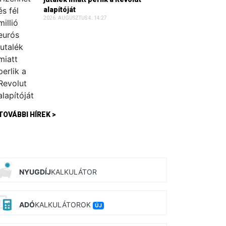
alapítóját
2026. AUGUSZTUS 4. 14:27
TOVÁBBI HÍREK >
NYUGDÍJ
KALKULÁTOR
ADÓ
KALKULÁTOROK
ÚJ