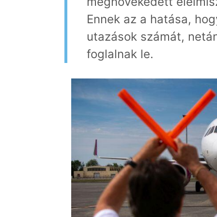
megnövekedett élelmisze
Ennek az a hatása, hog
utazások számát, netán
foglalnak le.