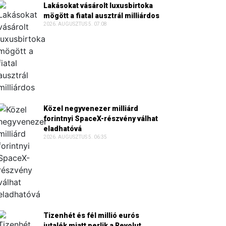
Lakásokat vásárolt luxusbirtoka
mögött a fiatal ausztrál milliárdos
2026. AUGUSZTUS 5. 07:08
Közel negyvenezer milliárd
forintnyi SpaceX-részvény válhat
eladhatóvá
2026. AUGUSZTUS 5. 06:35
Tizenhét és fél millió eurós
jutalék miatt perlik a Revolut