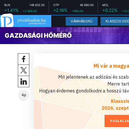
BUX
148 632.55
OTP
46 890.00
MOL
+1.41%
+2.16%
+0.22%
+2 069.00
+990.00
+10.
VÁMHÁBORÚ
KLASSZIS VID
GAZDASÁGI HŐMÉRŐ
Mi vár a magya
Mit jelentenek az adózási és sza
Merre tar
Hogyan érdemes gondolkodni a hosszú távú
4p
Klasszi
2026. szept
FOGLALJA