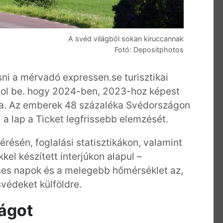
A svéd világból sokan kiruccannak
Fotó: Depositphotos
i a mérvadó expressen.se turisztikai
ámol be. hogy 2024-ben, 2023-hoz képest
ma. Az emberek 48 százaléka Svédországon
i a lap a Ticket legfrissebb elemzését.
érésén, foglalási statisztikákon, valamint
el készített interjúkon alapul –
ses napok és a melegebb hőmérséklet az,
védeket külföldre.
lágot