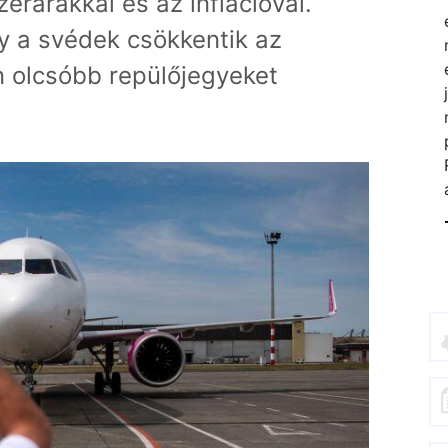
rárakkal és az inflációval.
y a svédek csökkentik az
 olcsóbb repülőjegyeket