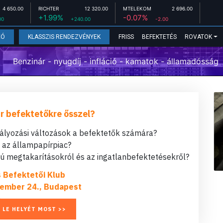
4 650.00
RICHTER
12 320.00
MTELEKOM
2 696.00
+1.99%
-0.07%
00
+240.00
-2.00
FRISS
BEFEKTETÉS
ROVATOK
EÓ
KLASSZIS RENDEZVÉNYEK
Benzinár - nyugdíj - infláció - kamatok - államadósság
r befektetőkre ősszel?
bályozási változások a befektetők számára?
t az állampapírpiac?
 megtakarításokról és az ingatlanbefektetésekről?
s Befektetői Klub
ember 24., Budapest
 LE HELYÉT MOST >>