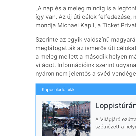
„A nap és a meleg mindig is a legfon
így van. Az új úti célok felfedezése,
mondja Michael Kapil, a Ticket Priv
Szerinte az egyik valószínű magyará
meglátogatták az ismerős úti célokat
a meleg mellett a második helyen már 
világot. Információink szerint ugyan
nyáron nem jelentős a svéd vendége
Kapcsolódó cikk
Loppistúrá
A Világjáró ezútt
szétnézett a hely