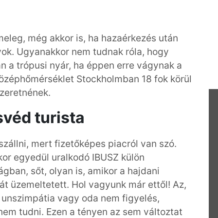
eleg, még akkor is, ha hazaérkezés után
ok. Ugyanakkor nem tudnak róla, hogy
 a trópusi nyár, ha éppen erre vágynak a
 középhőmérséklet Stockholmban 18 fok körül
zeretnének.
svéd turista
állni, mert fizetőképes piacról van szó.
kkor egyedül uralkodó IBUSZ külön
gban, sőt, olyan is, amikor a hajdani
t üzemeltetett. Hol vagyunk már ettől! Az,
i unszimpátia vagy oda nem figyelés,
nem tudni. Ezen a tényen az sem változtat