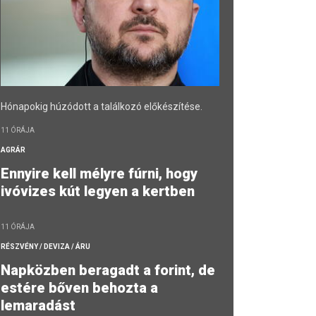
Hónapokig húzódott a találkozó előkészítése.
11 ÓRÁJA
AGRÁR
Ennyire kell mélyre fúrni, hogy
ivóvizes kút legyen a kertben
11 ÓRÁJA
RÉSZVÉNY / DEVIZA / ÁRU
Napközben beragadt a forint, de
estére bőven behozta a
lemaradást