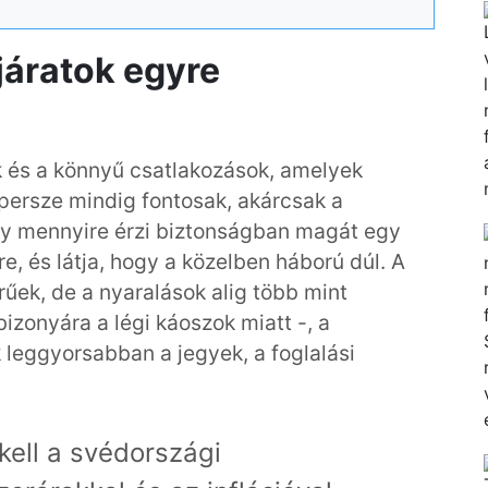
járatok egyre
ok és a könnyű csatlakozások, amelyek
persze mindig fontosak, akárcsak a
gy mennyire érzi biztonságban magát egy
e, és látja, hogy a közelben háború dúl. A
űek, de a nyaralások alig több mint
izonyára a légi káoszok miatt -, a
 leggyorsabban a jegyek, a foglalási
ell a svédországi