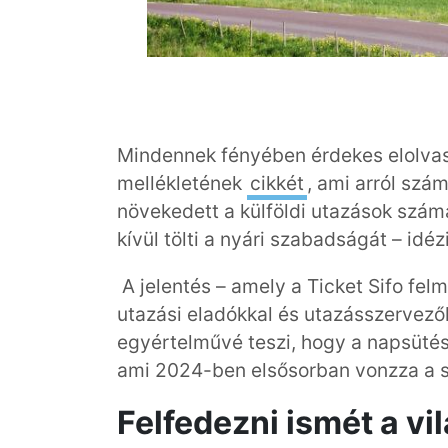
Mindennek fényében érdekes elolvasn
mellékletének
cikkét
, ami arról sz
növekedett a külföldi utazások szá
kívül tölti a nyári szabadságát – idéz
A jelentés – amely a Ticket Sifo felm
utazási eladókkal és utazásszervezőkk
egyértelművé teszi, hogy a napsüté
ami 2024-ben elsősorban vonzza a s
Felfedezni ismét a vi