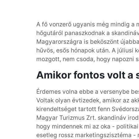
A fő vonzerő ugyanis még mindig a m
hőgutáról panaszkodnak a skandináv
Magyarországra is beköszönt újabban
hűvös, esős hónapok után. A júliusi
mozgott, nem csoda, hogy napozni s
Amikor fontos volt a 
Érdemes volna ebbe a versenybe besz
Voltak olyan évtizedek, amikor az a
kirendeltséget tartott fenn Svédorszá
Magyar Turizmus Zrt. skandináv irodá
hogy mindennek mi az oka - politika
esetleg rossz marketingszisztéma - 