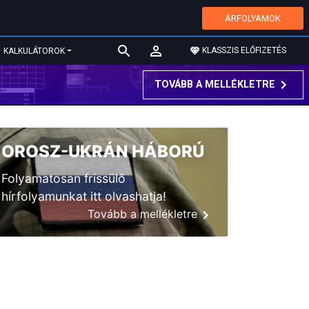
ÁRFOLYAMOK
KLASSZIS ELŐFIZETÉS
KALKULÁTOROK
TOVÁBB A MELLÉKLETRE
OROSZ-UKRÁN HÁBORÚ
Folyamatosan frissülő
hírfolyamunkat itt olvashatja!
Tovább a mellékletre