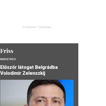
Árfolyamok: TradingView
Friss
NEMZETKÖZI
Először látogat Belgrádba
Volodimir Zelenszkij