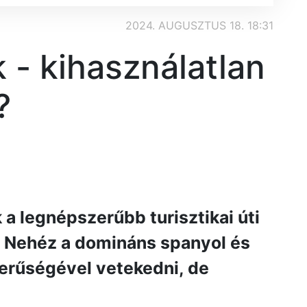
2024. AUGUSZTUS 18. 18:31
 - kihasználatlan
?
a legnépszerűbb turisztikai úti
 Nehéz a domináns spanyol és
erűségével vetekedni, de