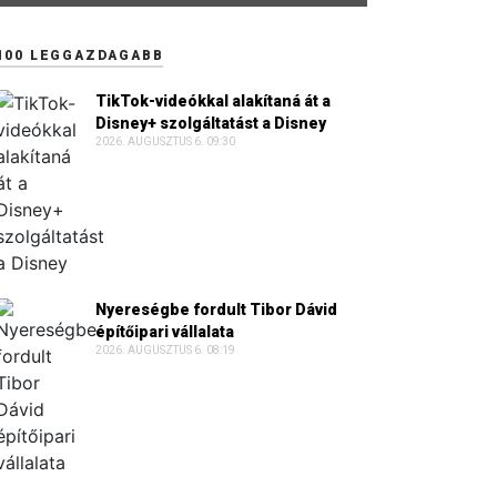
100 LEGGAZDAGABB
TikTok-videókkal alakítaná át a
Disney+ szolgáltatást a Disney
2026. AUGUSZTUS 6. 09:30
Nyereségbe fordult Tibor Dávid
építőipari vállalata
2026. AUGUSZTUS 6. 08:19