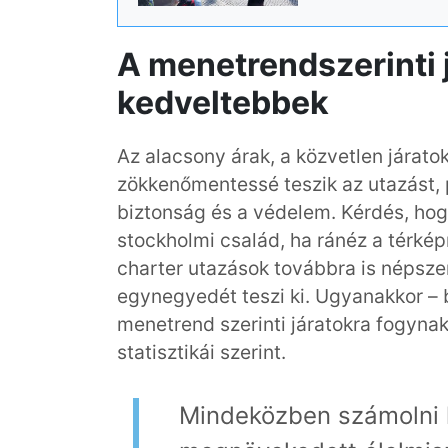
A menetrendszerinti 
kedveltebbek
Az alacsony árak, a közvetlen járat
zökkenőmentessé teszik az utazást, 
biztonság és a védelem. Kérdés, ho
stockholmi család, ha ránéz a térképr
charter utazások továbbra is népszer
egynegyedét teszi ki. Ugyanakkor – b
menetrend szerinti járatokra fogynak
statisztikái szerint.
Mindeközben számolni k