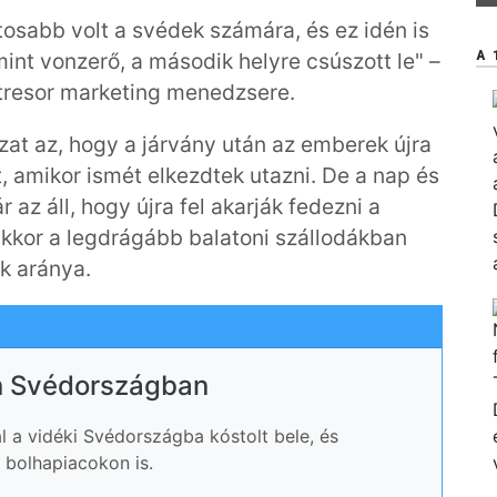
tosabb volt a svédek számára, és ez idén is
A 
 mint vonzerő, a második helyre csúszott le" –
atresor marketing menedzsere.
zat az, hogy a járvány után az emberek újra
, amikor ismét elkezdtek utazni. De a nap és
az áll, hogy újra fel akarják fedezni a
akkor a legdrágább balatoni szállodákban
k aránya.
n Svédországban
al a vidéki Svédországba kóstolt bele, és
i bolhapiacokon is.