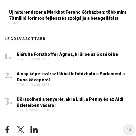
Új hűtőrendszer a Markhot Ferenc Kórházban: több mint
70 millió forintos fejlesztés szolgálja a betegellátást
11:46
LEGOLVASOTTABB
Elárulta Forsthoffer Ágnes, ki ül be az ő székébe
2026. JÚLIUS 19. 09:11
A nap képe: száraz lábbal lefotózható a Parlament a
Duna közepéről
2026. JÚLIUS 18. 11:38
Dörzsölheti a tenyerét, aki a Lidl, a Penny és az Aldi
üzleteiben vásárol
2026. AUGUSZTUS 3. 05:51
Sokkal olcsóbb lesz végre a tankolás
1p
2026. AUGUSZTUS 5. 12:10