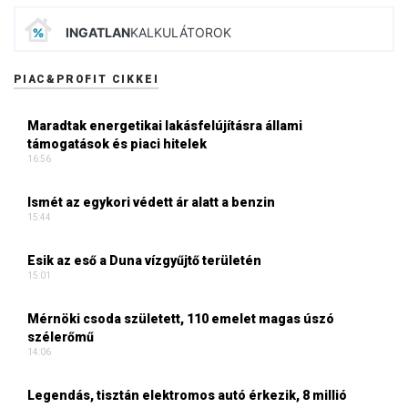
INGATLAN
KALKULÁTOROK
PIAC&PROFIT CIKKEI
Maradtak energetikai lakásfelújításra állami
támogatások és piaci hitelek
16:56
Ismét az egykori védett ár alatt a benzin
15:44
Esik az eső a Duna vízgyűjtő területén
15:01
Mérnöki csoda született, 110 emelet magas úszó
szélerőmű
14:06
Legendás, tisztán elektromos autó érkezik, 8 millió