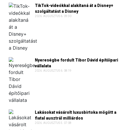
TikTok-videókkal alakítaná át a Disney+
szolgáltatást a Disney
2026. AUGUSZTUS 6. 09:30
Nyereségbe fordult Tibor Dávid építőipari
vállalata
2026. AUGUSZTUS 6. 08:19
Lakásokat vásárolt luxusbirtoka mögött a
fiatal ausztrál milliárdos
2026. AUGUSZTUS 5. 07:08