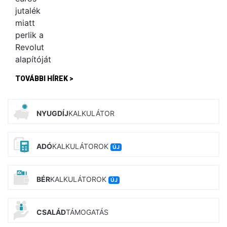
TOVÁBBI HÍREK >
NYUGDÍJ
KALKULÁTOR
ADÓ
KALKULÁTOROK
ÚJ
BÉR
KALKULÁTOROK
ÚJ
CSALÁD
TÁMOGATÁS