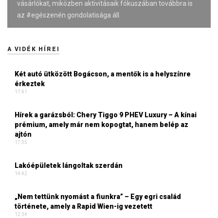
vásárlókat, miközben aktivitásaik fókuszában továbbra is
az #egészenén gondolatisága áll.
A VIDÉK HÍREI
Két autó ütközött Bogácson, a mentők is a helyszínre
érkeztek
17:41
Hírek a garázsból: Chery Tiggo 9 PHEV Luxury – A kínai
prémium, amely már nem kopogtat, hanem belép az
ajtón
17:35
Lakóépületek lángoltak szerdán
14:42
„Nem tettünk nyomást a fiunkra” – Egy egri család
története, amely a Rapid Wien-ig vezetett
12:34