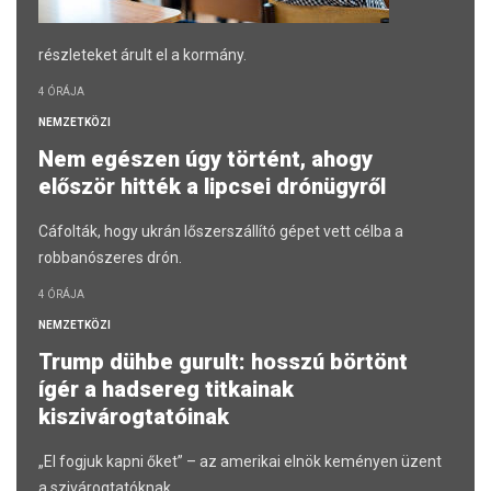
részleteket árult el a kormány.
4 ÓRÁJA
NEMZETKÖZI
Nem egészen úgy történt, ahogy
először hitték a lipcsei drónügyről
Cáfolták, hogy ukrán lőszerszállító gépet vett célba a
robbanószeres drón.
4 ÓRÁJA
NEMZETKÖZI
Trump dühbe gurult: hosszú börtönt
ígér a hadsereg titkainak
kiszivárogtatóinak
„El fogjuk kapni őket” – az amerikai elnök keményen üzent
a szivárogtatóknak.