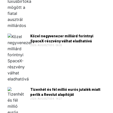
Közel negyvenezer milliárd forintnyi
SpaceX-részvény válhat eladhatóvá
2026. AUGUSZTUS 5. 06:35
Tizenhét és fél millió eurós jutalék miatt
perlik a Revolut alapítóját
2026. AUGUSZTUS 4. 14:27