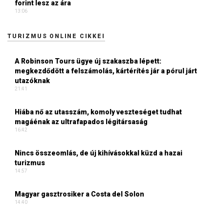
forint lesz az ára
13:06
TURIZMUS ONLINE CIKKEI
A Robinson Tours ügye új szakaszba lépett:
megkezdődött a felszámolás, kártérítés jár a pórul járt
utazóknak
21:41
Hiába nő az utasszám, komoly veszteséget tudhat
magáénak az ultrafapados légitársaság
16:42
Nincs összeomlás, de új kihívásokkal küzd a hazai
turizmus
14:57
Magyar gasztrosiker a Costa del Solon
14:40