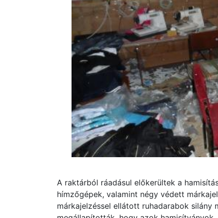
A raktárból ráadásul előkerültek a hamisítá
hímzőgépek, valamint négy védett márkajelz
márkajelzéssel ellátott ruhadarabok silány
megállapították, hogy azok hamisítványok, 