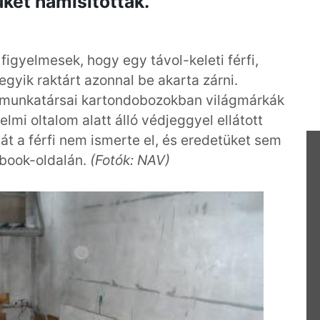
et hamisítottak.
 figyelmesek, hogy egy távol-keleti férfi,
gyik raktárt azonnal be akarta zárni.
V munkatársai kartondobozokban világmárkák
elmi oltalom alatt álló védjeggyel ellátott
gát a férfi nem ismerte el, és eredetüket sem
cebook-oldalán.
(Fotók: NAV)