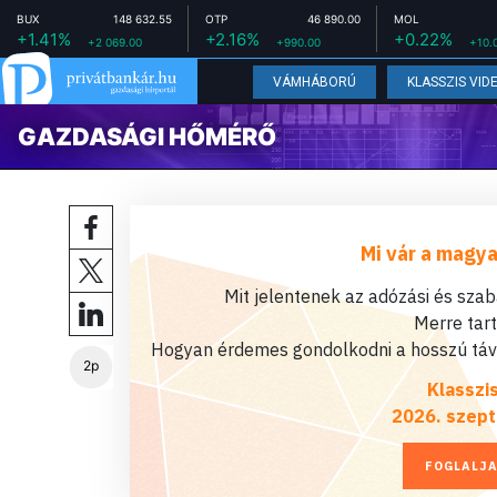
BUX
148 632.55
OTP
46 890.00
MOL
+1.41%
+2.16%
+0.22%
+2 069.00
+990.00
+10.
VÁMHÁBORÚ
KLASSZIS VID
GAZDASÁGI HŐMÉRŐ
Mi vár a magya
Mit jelentenek az adózási és sza
Merre tar
Hogyan érdemes gondolkodni a hosszú távú
2p
Klasszi
2026. szept
FOGLALJA