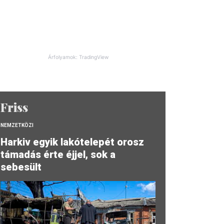
Árfolyamok: TradingView
Friss
NEMZETKÖZI
Harkiv egyik lakótelepét orosz
támadás érte éjjel, sok a
sebesült