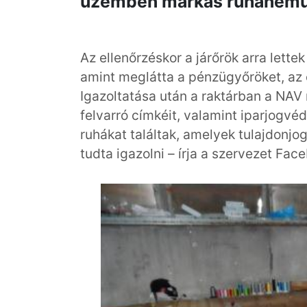
üzemben márkás ruhaneműk
Az ellenőrzéskor a járőrök arra lettek
amint meglátta a pénzügyőröket, az e
Igazoltatása után a raktárban a NA
felvarró címkéit, valamint iparjogvéd
ruhákat találtak, amelyek tulajdonjo
tudta igazolni – írja a szervezet Fa