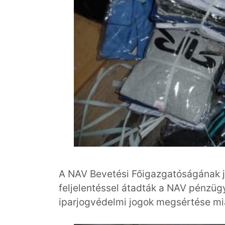
A NAV Bevetési Főigazgatóságának já
feljelentéssel átadták a NAV pénzügy
iparjogvédelmi jogok megsértése miatt