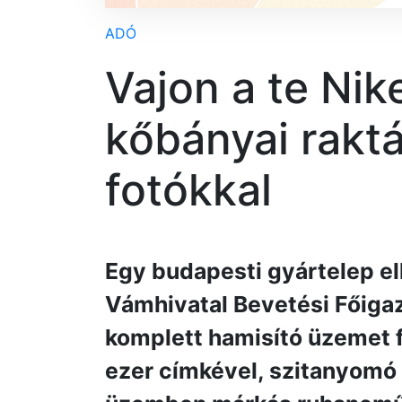
ADÓ
Vajon a te Nik
kőbányai raktá
fotókkal
Egy budapesti gyártelep e
Vámhivatal Bevetési Főiga
komplett hamisító üzemet f
ezer címkével, szitanyomó 