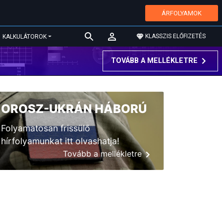
ÁRFOLYAMOK
KLASSZIS ELŐFIZETÉS
KALKULÁTOROK
TOVÁBB A MELLÉKLETRE
OROSZ-UKRÁN HÁBORÚ
Folyamatosan frissülő
hírfolyamunkat itt olvashatja!
Tovább a mellékletre