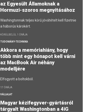
az Egyesült Államoknak a
Hormuzi-szoros megnyitásához
Washingtonnak teljes körű jóvátételt kell fizetnie
a háborús károkért.
KÖRÜLBELÜL 1 ÓRÁJA
TUDOMÁNY-TECHNIKA
Akkora a memóriahiány, hogy
több mint egy hónapot kell várni
az MacBook Air néhány
modelljére
Elfogyott a boltokból.
17 ÓRÁJA
VÁLLALAT
Magyar kézifegyver-gyártásról
tárgyalt Washingtonban a 4iG