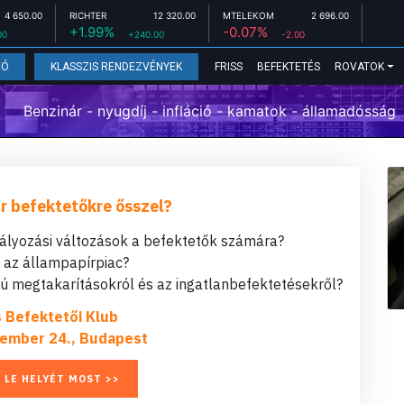
4 650.00
RICHTER
12 320.00
MTELEKOM
2 696.00
+1.99%
-0.07%
00
+240.00
-2.00
FRISS
BEFEKTETÉS
ROVATOK
EÓ
KLASSZIS RENDEZVÉNYEK
Benzinár - nyugdíj - infláció - kamatok - államadósság
r befektetőkre ősszel?
bályozási változások a befektetők számára?
t az állampapírpiac?
 megtakarításokról és az ingatlanbefektetésekről?
s Befektetői Klub
ember 24., Budapest
 LE HELYÉT MOST >>