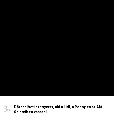
Energiaválság: nem akármi történt Pakson, Magyar
Péter a helyszínre tart – frissítve
2026. AUGUSZTUS 4. 08:19
Ennyire kell mélyre fúrni, hogy ivóvizes kút legyen a
kertben
2026. AUGUSZTUS 7. 19:07
HAVI TOP
Elárulta Forsthoffer Ágnes, ki ül be az ő székébe
2026. JÚLIUS 19. 09:11
A nap képe: száraz lábbal lefotózható a Parlament a
Duna közepéről
2026. JÚLIUS 18. 11:38
Dörzsölheti a tenyerét, aki a Lidl, a Penny és az Aldi
üzleteiben vásárol