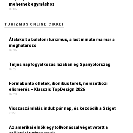
mehetnek egymáshoz
09:06
TURIZMUS ONLINE CIKKEI
Átalakult a balatoni turizmus, a last minute ma már a
meghatározó
09:36
Teljes napfogyatkozás lázában ég Spanyolország
09:22
Formabontó ötletek, ikonikus terek, nemzetközi
elismerés – Klasszis TopDesign 2026
07:20
Visszaszámlálás indul: pár nap, és kezdődik a Sziget
20:53
Az amerikai elnök egy tollvonással véget vetett a