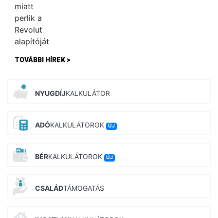
TOVÁBBI HÍREK >
NYUGDÍJ
KALKULÁTOR
ADÓ
KALKULÁTOROK
ÚJ
BÉR
KALKULÁTOROK
ÚJ
CSALÁD
TÁMOGATÁS