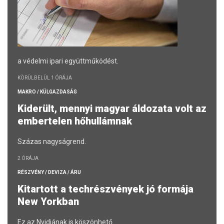
a védelmi ipari együttműködést.
KÖRÜLBELÜL 1 ÓRÁJA
MAKRO / KÜLGAZDASÁG
Kiderült, mennyi magyar áldozata volt az
embertelen hőhullámnak
Százas nagyságrend.
2 ÓRÁJA
RÉSZVÉNY / DEVIZA / ÁRU
Kitartott a techrészvények jó formája
New Yorkban
Ez az Nvidiának is köszönhető.