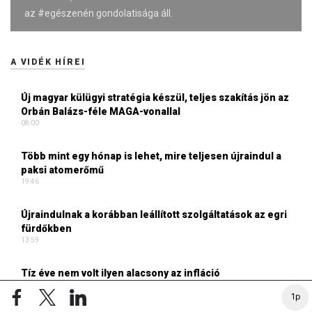
az #egészenén gondolatisága áll.
A VIDÉK HÍREI
Új magyar külügyi stratégia készül, teljes szakítás jön az
Orbán Balázs-féle MAGA-vonallal
08:00
Több mint egy hónap is lehet, mire teljesen újraindul a
paksi atomerőmű
19:46
Újraindulnak a korábban leállított szolgáltatások az egri
fürdőkben
13:59
Tíz éve nem volt ilyen alacsony az infláció
Magyarországon
1p
12:34