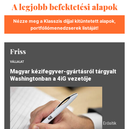
A legjobb befektetési alapok
Nézze meg a Klasszis díjjal kitüntetett alapok,
portfóliómenedzserek listáját!
Friss
VÁLLALAT
Magyar kézifegyver-gyártásról tárgyalt
Washingtonban a 4iG vezetője
Erősítik