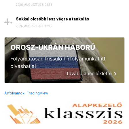
2026. AUGUSZTUS 3. 05:51
Sokkal olcsóbb lesz végre a tankolás
2026. AUGUSZTUS 5. 12:10
OROSZ-UKRÁN HÁBORÚ
Folyamatosan frissülő hírfolyamunkat itt
olvashatja!
Tovább a mellékletre
Árfolyamok: TradingView