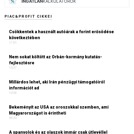
INGATLAN
KALKULÁTOROK
PIAC&PROFIT CIKKEI
Csökkentek a használt autóárak a forint erősödése
következtében
11:01
Nem sokat költött az Orbán-kormány kutatás-
fejlesztésre
10:37
Millárdos lehet, aki Irán pénzügyi támogatóiról
információt ad
10:04
Bekeményít az USA az oroszokkal szemben, ami
Magyarországot is érintheti
09:30
A spanyolok és az olaszok immár csak útlevéllel