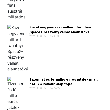
Közel negyvenezer milliárd forintnyi
SpaceX-részvény válhat eladhatóvá
2026. AUGUSZTUS 5. 06:35
Tizenhét és fél millió eurós jutalék miatt
perlik a Revolut alapítóját
2026. AUGUSZTUS 4. 14:27