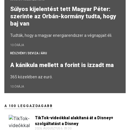
a szivárogtatóknak.
9 ÓRÁJA
MAKRO / KÜLGAZDASÁG
Súlyos kijelentést tett Magyar Péter:
szerinte az Orbán-kormány tudta, hogy
baj van
Tudták, hogy a magyar energiarendszer a végnapjait éli.
10 ÓRÁJA
RÉSZVÉNY / DEVIZA / ÁRU
A kánikula mellett a forint is izzadt ma
365 közelében az euró.
10 ÓRÁJA
A 100 LEGGAZDAGABB