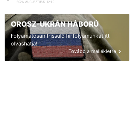
2026. AUGUSZTUS 3. 05:51
Sokkal olcsóbb lesz végre a tankolás
2026. AUGUSZTUS 5. 12:10
OROSZ-UKRÁN HÁBORÚ
Folyamatosan frissülő hírfolyamunkat itt
olvashatja!
Tovább a mellékletre