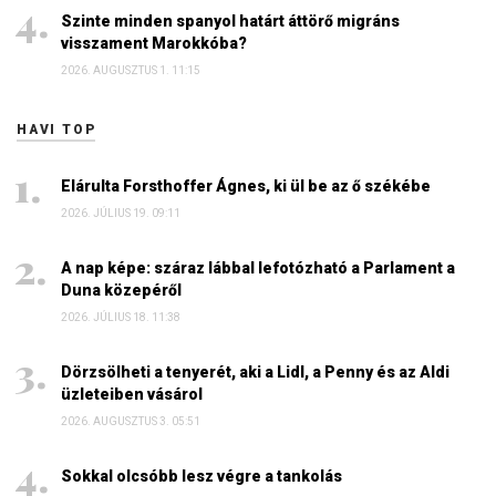
Péter a helyszínre tart – frissítve
2026. AUGUSZTUS 4. 08:19
Szinte minden spanyol határt áttörő migráns
visszament Marokkóba?
2026. AUGUSZTUS 1. 11:15
HAVI TOP
Elárulta Forsthoffer Ágnes, ki ül be az ő székébe
2026. JÚLIUS 19. 09:11
A nap képe: száraz lábbal lefotózható a Parlament a
Duna közepéről
2026. JÚLIUS 18. 11:38
Dörzsölheti a tenyerét, aki a Lidl, a Penny és az Aldi
üzleteiben vásárol