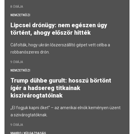
részleteket árult el a kormány.
8 ÓRÁJA
NEMZETKÖZI
Lipcsei drónügy: nem egészen úgy
történt, ahogy először hitték
Cáfolták, hogy ukrán lőszerszállító gépet vett célba a
robbanószeres drón.
9 ÓRÁJA
NEMZETKÖZI
Trump dühbe gurult: hosszú börtönt
ígér a hadsereg titkainak
kiszivárogtatóinak
„El fogjuk kapni őket” – az amerikai elnök keményen üzent