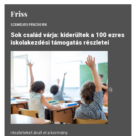
Árfolyamok: TradingView
Friss
SZEMÉLYES PÉNZÜGYEK
Sok család várja: kiderültek a 100 ezres
iskolakezdési támogatás részletei
Új