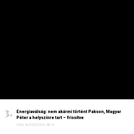
Az iráni háború ellenére is pörög az
amerikai gazdaság
PRIVÁTBANKÁR.HU | 2026. AUGUSZTUS 6. 12:09
Kilenchavi magaslaton fontos mutatók az Egyesült
Államokban.
HETI TOP
Dörzsölheti a tenyerét, aki a Lidl, a Penny és az Aldi
üzleteiben vásárol
2026. AUGUSZTUS 3. 05:51
Sokkal olcsóbb lesz végre a tankolás
2026. AUGUSZTUS 5. 12:10
Energiaválság: nem akármi történt Pakson, Magyar