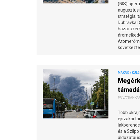
(NIS) oper
augusztusi
stratégiai 
Dubravka Dj
hazai üzem
áremelkedé
Atomerőmű 
következté
MAKRO / KÜL
Megérke
támadá
PRIVÁTBANKÁR.
Több ukrajn
éjszakai t
lakberendez
és a Szilp
áldozatai i