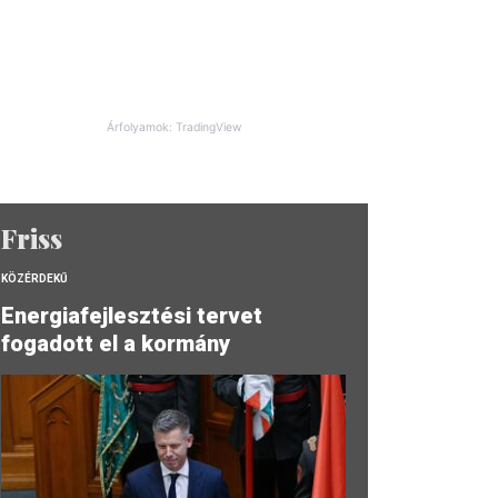
Árfolyamok: TradingView
Friss
KÖZÉRDEKŰ
Energiafejlesztési tervet
fogadott el a kormány