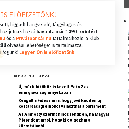
 IS ELŐFIZETŐNK!
A 
ott, higgadt hangvételű, tárgyilagos és
hoz jutnak hozzá
havonta már 1490 forintért
.
.hu
és a
Privátbankár.hu
tartalmaihoz is, a Klub
üli
olvasási lehetőséget is tartalmazza.
i fogunk!
Legyen Ön is előfizetőnk!
MFOR.HU TOP24
Új mérföldkőhöz érkezett Paks 2 az
energiaválság árnyékában
Reagált a Fidesz arra, hogy jövő kedden új
köztársasági elnököt választhat a parlament
Az Amnesty szerint nincs rendben, ha Magyar
Péter dönt arról, hogy ki dolgozhat a
közmédiánál