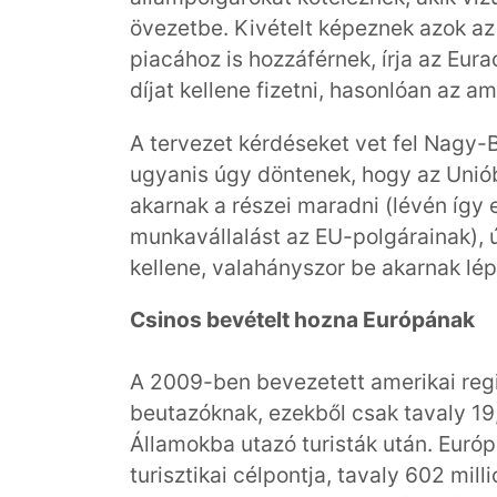
övezetbe. Kivételt képeznek azok az
piacához is hozzáférnek, írja az Eurac
díjat kellene fizetni, hasonlóan az a
A tervezet kérdéseket vet fel Nagy-B
ugyanis úgy döntenek, hogy az Uniób
akarnak a részei maradni (lévén így
munkavállalást az EU-polgárainak), ú
kellene, valahányszor be akarnak lépn
Csinos bevételt hozna Európának
A 2009-ben bevezetett amerikai regisz
beutazóknak, ezekből csak tavaly 19,2
Államokba utazó turisták után. Európ
turisztikai célpontja, tavaly 602 milli