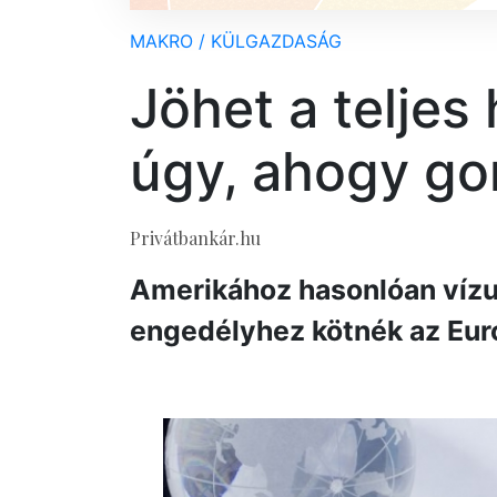
MAKRO / KÜLGAZDASÁG
Jöhet a teljes
úgy, ahogy go
Privátbankár.hu
Amerikához hasonlóan vízu
engedélyhez kötnék az Euró