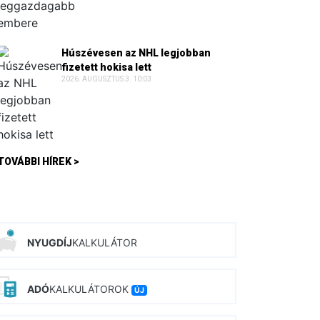
Húszévesen az NHL legjobban
fizetett hokisa lett
2026. AUGUSZTUS 3. 10:03
TOVÁBBI HÍREK >
NYUGDÍJ
KALKULÁTOR
ADÓ
KALKULÁTOROK
ÚJ