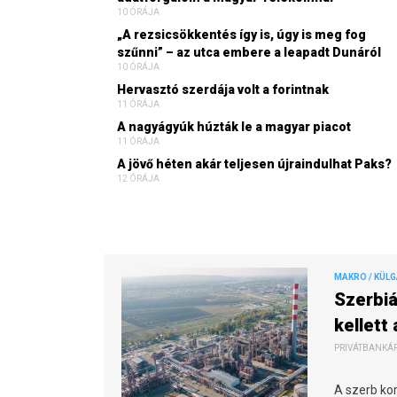
10 ÓRÁJA
„A rezsicsökkentés így is, úgy is meg fog
szűnni” – az utca embere a leapadt Dunáról
10 ÓRÁJA
Hervasztó szerdája volt a forintnak
11 ÓRÁJA
A nagyágyúk húzták le a magyar piacot
11 ÓRÁJA
A jövő héten akár teljesen újraindulhat Paks?
12 ÓRÁJA
MAKRO / KÜL
Szerbiá
kellett
PRIVÁTBANKÁR.
A szerb kor