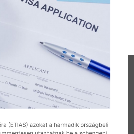
ióra (ETIAS) azokat a harmadik országbeli
ízummentesen utazhatnak be a schengeni