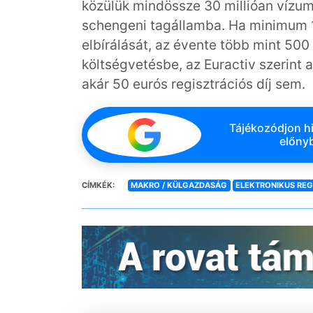
közülük mindössze 30 millióan vízu
schengeni tagállamba. Ha minimum 
elbírálását, az évente több mint 500 
költségvetésbe, az Euractiv szerint
akár 50 eurós regisztrációs díj sem.
Tájékozódjon hi
előnyb
CÍMKÉK:
MAKRO / KÜLGAZDASÁG
ELEKTRONIKUS REG