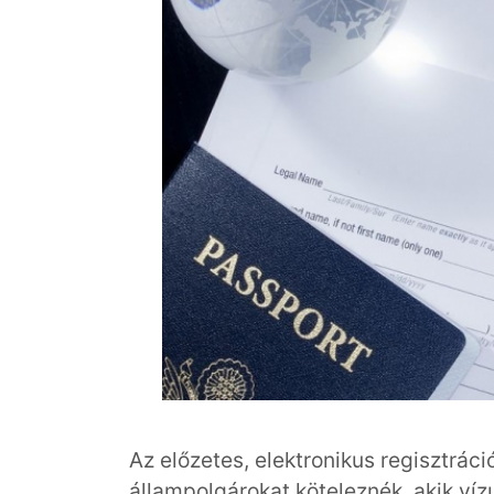
Az előzetes, elektronikus regisztrác
állampolgárokat köteleznék, akik v