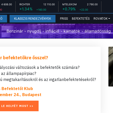
4 608.00
RICHTER
12 110.00
MTELEKOM
2 790.00
+1.34%
+0.79%
00
+160.00
+22.00
FRISS
BEFEKTETÉS
ROVATOK
EÓ
KLASSZIS RENDEZVÉNYEK
Benzinár - nyugdíj - infláció - kamatok - államadósság
r befektetőkre ősszel?
bályozási változások a befektetők számára?
t az állampapírpiac?
 megtakarításokról és az ingatlanbefektetésekről?
s Befektetői Klub
ember 24., Budapest
 LE HELYÉT MOST >>