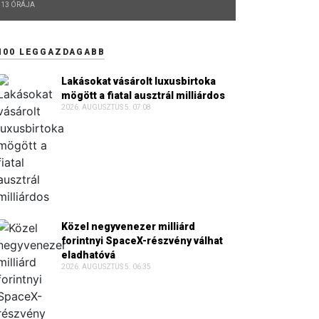
13 ÓRÁJA
100 LEGGAZDAGABB
Lakásokat vásárolt luxusbirtoka
mögött a fiatal ausztrál milliárdos
2026. AUGUSZTUS 5. 07:08
Közel negyvenezer milliárd
forintnyi SpaceX-részvény válhat
eladhatóvá
2026. AUGUSZTUS 5. 06:35