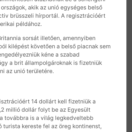
 országok, akik az unió egységes belső
tiv brüsszeli hírportál. A regisztrációért
merikai példához.
ritannia sorsát illetően, amennyiben
ól kilépést követően a belső piacnak sem
 engedélyezniük kéne a szabad
gy a brit állampolgároknak is fizetniük
i az unió területére.
trációért 14 dollárt kell fizetniük a
 millió dollár folyt be az Egyesült
a továbbra is a világ legkedveltebb
ó turista kereste fel az öreg kontinenst,