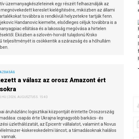
atív üzemanyagkészleteinek egy részét felhasználják az
 megnövekedett kereslet kielégítésére, miközben az állami
tartalékokat továbbra is rendkívüli helyzetekre tartják fenn.
ekovic Handanovic kiemelte, elsődleges céljuk továbbra is a
anyagpiac ellátása és a lakosság megóvása a hirtelen
sektől. Eközben a szlovén-horvát tulajdonú Krsko
teljesítményét is csökkentik a szárazság és a hőhullám
ben.
GAZDASÁG
zett a válasz az orosz Amazont ért
sokra
HU | 2026. AUGUSZTUS 5. 15:40
ai áruházlánc logisztikai központját érintette Oroszország
ámadása: csapás érte Ukrajna legnagyobb barkács- és
ési üzlethálózatát, az Epicentr vállalatot, valamint a Novus
o élelmiszer-kiskereskedelmi láncot; a támadásoknak halálos
s vannak.