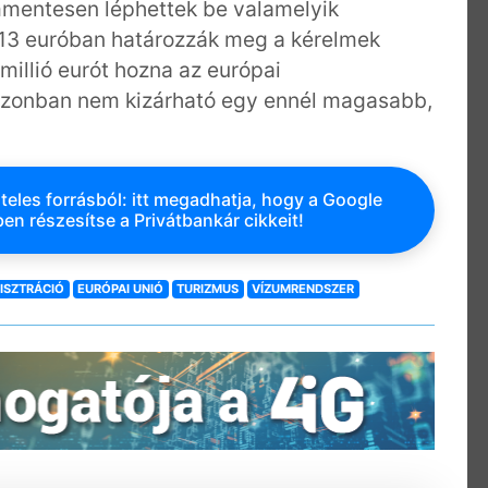
mmentesen léphettek be valamelyik
13 euróban határozzák meg a kérelmek
millió eurót hozna az európai
 azonban nem kizárható egy ennél magasabb,
teles forrásból: itt megadhatja, hogy a Google
en részesítse a Privátbankár cikkeit!
ISZTRÁCIÓ
EURÓPAI UNIÓ
TURIZMUS
VÍZUMRENDSZER