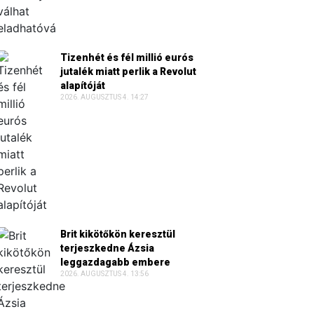
Tizenhét és fél millió eurós
jutalék miatt perlik a Revolut
alapítóját
2026. AUGUSZTUS 4. 14:27
Brit kikötőkön keresztül
terjeszkedne Ázsia
leggazdagabb embere
2026. AUGUSZTUS 4. 13:56