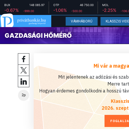
BUX
148 085.97
OTP
46 750.00
MOL
-0.67%
-1.06%
-2.25%
-999.00
-500.00
-106.
VÁMHÁBORÚ
KLASSZIS VID
GAZDASÁGI HŐMÉRŐ
Mi vár a magya
Mit jelentenek az adózási és sza
Merre tar
Hogyan érdemes gondolkodni a hosszú távú
2p
Klasszi
2026. szept
FOGLALJA