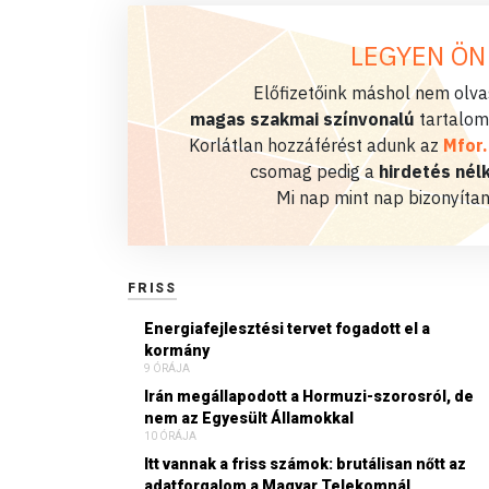
LEGYEN ÖN
Előfizetőink máshol nem olvas
magas szakmai színvonalú
tartalom
Korlátlan hozzáférést adunk az
Mfor
csomag pedig a
hirdetés nélk
Mi nap mint nap bizonyítan
FRISS
Energiafejlesztési tervet fogadott el a
kormány
9 ÓRÁJA
Irán megállapodott a Hormuzi-szorosról, de
nem az Egyesült Államokkal
10 ÓRÁJA
Itt vannak a friss számok: brutálisan nőtt az
adatforgalom a Magyar Telekomnál