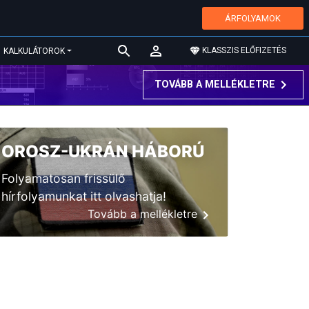
ÁRFOLYAMOK
KLASSZIS ELŐFIZETÉS
KALKULÁTOROK
TOVÁBB A MELLÉKLETRE
OROSZ-UKRÁN HÁBORÚ
Folyamatosan frissülő
hírfolyamunkat itt olvashatja!
Tovább a mellékletre