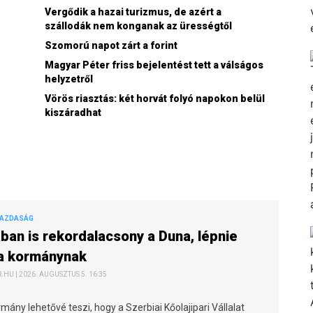
Vergődik a hazai turizmus, de azért a
szállodák nem konganak az ürességtől
Szomorú napot zárt a forint
Magyar Péter friss bejelentést tett a válságos
helyzetről
Vörös riasztás: két horvát folyó napokon belül
kiszáradhat
GAZDASÁG
ban is rekordalacsony a Duna, lépnie
 a kormánynak
HU | 2026. AUGUSZTUS 5. 16:35
mány lehetővé teszi, hogy a Szerbiai Kőolajipari Vállalat