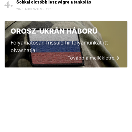
Sokkal olcsóbb lesz végre a tankolás
2026. AUGUSZTUS 5. 12:10
OROSZ-UKRÁN HÁBORÚ
Folyamatosan frissülő hírfolyamunkat itt
olvashatja!
Tovább a mellékletre