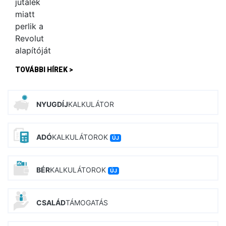
TOVÁBBI HÍREK >
NYUGDÍJ
KALKULÁTOR
ADÓ
KALKULÁTOROK
ÚJ
BÉR
KALKULÁTOROK
ÚJ
CSALÁD
TÁMOGATÁS