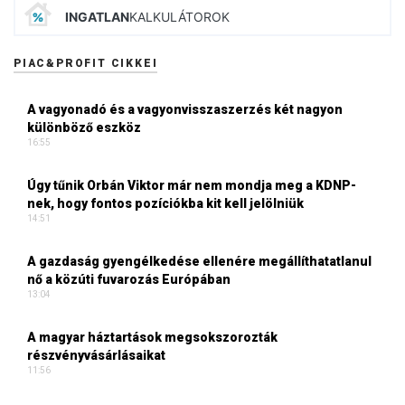
INGATLAN
KALKULÁTOROK
PIAC&PROFIT CIKKEI
A vagyonadó és a vagyonvisszaszerzés két nagyon
különböző eszköz
16:55
Úgy tűnik Orbán Viktor már nem mondja meg a KDNP-
nek, hogy fontos pozíciókba kit kell jelölniük
14:51
A gazdaság gyengélkedése ellenére megállíthatatlanul
nő a közúti fuvarozás Európában
13:04
A magyar háztartások megsokszorozták
részvényvásárlásaikat
11:56