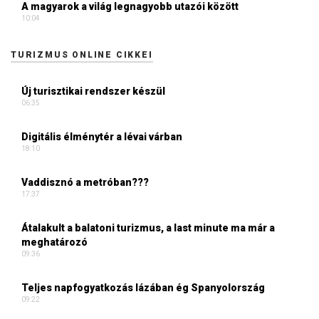
A magyarok a világ legnagyobb utazói között
10:04
TURIZMUS ONLINE CIKKEI
Új turisztikai rendszer készül
06:35
Digitális élménytér a lévai várban
18:10
Vaddisznó a metróban???
17:37
Átalakult a balatoni turizmus, a last minute ma már a
meghatározó
09:36
Teljes napfogyatkozás lázában ég Spanyolország
09:22