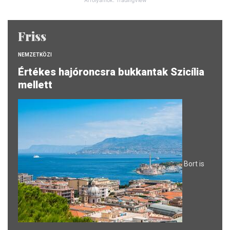
Árfolyamok: TradingView
Friss
NEMZETKÖZI
Értékes hajóroncsra bukkantak Szicília
mellett
Bort is