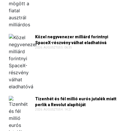
Közel negyvenezer milliárd forintnyi
SpaceX-részvény válhat eladhatóvá
2026. AUGUSZTUS 5. 06:35
Tizenhét és fél millió eurós jutalék miatt
perlik a Revolut alapítóját
2026. AUGUSZTUS 4. 14:27