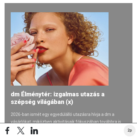
dm Élménytér: izgalmas utazás a
szépség világában (x)
2026-ban ismét egy egyedülálló utazásra hívja a dm a
vásárlókat, miközben aktivitásaik fókuszában továbbra is
az #egészenén gondolatisága áll.
2p