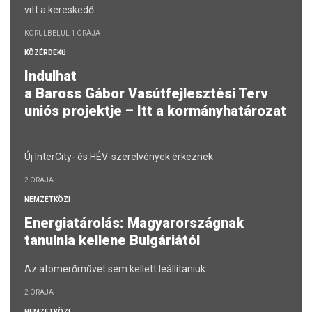
vitt a kereskedő.
KÖRÜLBELÜL 1 ÓRÁJA
KÖZÉRDEKŰ
Indulhat
a Baross Gábor Vasútfejlesztési Terv
uniós projektje – Itt a kormányhatározat
Új InterCity- és HÉV-szerelvények érkeznek.
2 ÓRÁJA
NEMZETKÖZI
Energiatárolás: Magyarországnak
tanulnia kellene Bulgáriától
Az atomerőművet sem kellett leállítaniuk.
2 ÓRÁJA
NEMZETKÖZI