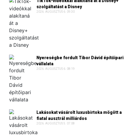
TikTok-videókkal alakítaná át a Disney+
szolgáltatást a Disney
2026. AUGUSZTUS 6. 09:30
Nyereségbe fordult Tibor Dávid építőipari
vállalata
2026. AUGUSZTUS 6. 08:19
Lakásokat vásárolt luxusbirtoka mögött a
fiatal ausztrál milliárdos
2026. AUGUSZTUS 5. 07:08