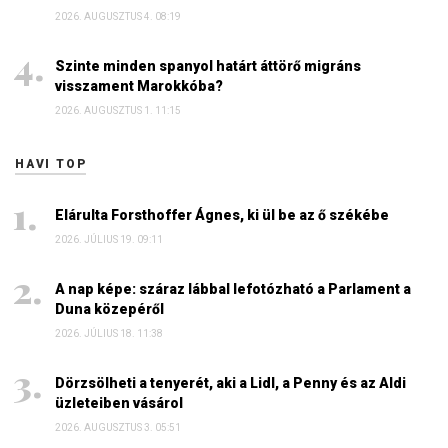
2026. AUGUSZTUS 4. 08:19
Szinte minden spanyol határt áttörő migráns
visszament Marokkóba?
2026. AUGUSZTUS 1. 11:15
HAVI TOP
Elárulta Forsthoffer Ágnes, ki ül be az ő székébe
2026. JÚLIUS 19. 09:11
A nap képe: száraz lábbal lefotózható a Parlament a
Duna közepéről
2026. JÚLIUS 18. 11:38
Dörzsölheti a tenyerét, aki a Lidl, a Penny és az Aldi
üzleteiben vásárol
2026. AUGUSZTUS 3. 05:51