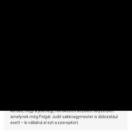
SZUBJEKTÍV
Kenyeret és cirkuszt: hullanak a fejek,
de jobban is élhetünk majd? Ez Viszont
Privát
CSABAI KÁROLY – HAVAS GÁBOR – IMRE LŐRINC – IZSÓ MÁRTON – KIRÁLY
BÉLA | 2026. JÚLIUS 24. 18:45
Azzal, hogy Sulyok Tamás köztársasági elnöki megbízatása
az Alaptörvény 17. módosításának általa megtett
aláírásával megszűnt, Magyarországon ideiglenesen
Forsthoffer Ágnes, az Országgyűlés elnöke gyakorolja az
államfői jogköröket. Bár harminc napon belül új
köztársasági elnököt kell választania a parlamentnek, nagy
kérdés, hogy a jelenlegi, felfokozott közéleti helyzetben –
amelynek még Polgár Judit sakknagymester is áldozatául
esett – ki vállalná el ezt a szerepkört.