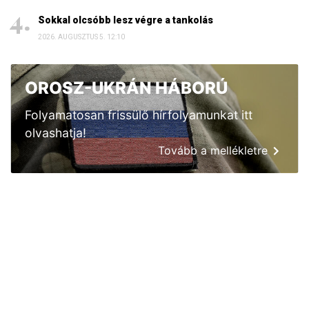
Sokkal olcsóbb lesz végre a tankolás
2026. AUGUSZTUS 5. 12:10
OROSZ-UKRÁN HÁBORÚ
Folyamatosan frissülő hírfolyamunkat itt
olvashatja!
Tovább a mellékletre