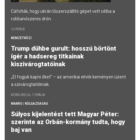
Cáfolták, hogy ukrán lőszerszállító gépet vett célba a
robbanószeres drón.
12 PERCE
NEMZETKÖZI
Trump dühbe gurult: hosszú börtönt
ígér a hadsereg titkainak
kiszivárogtatóinak
„El fogjuk kapni őket” – az amerikai elnök keményen üzent
a szivárogtatóknak.
KÖRÜLBELÜL 1 ÓRÁJA
MAKRO / KÜLGAZDASÁG
Súlyos kijelentést tett Magyar Péter:
szerinte az Orbán-kormány tudta, hogy
baj van