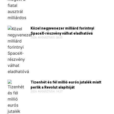
Közel negyvenezer milliárd forintnyi
SpaceX-részvény válhat eladhatóvá
2026. AUGUSZTUS 5. 06:35
Tizenhét és fél millió eurós jutalék miatt
perlik a Revolut alapítóját
2026. AUGUSZTUS 4. 14:27