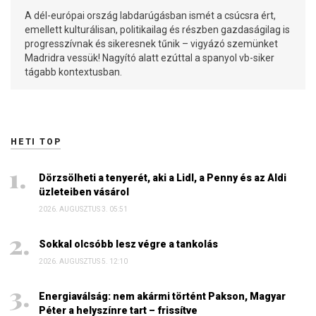
A dél-európai ország labdarúgásban ismét a csúcsra ért,
emellett kulturálisan, politikailag és részben gazdaságilag is
progresszívnak és sikeresnek tűnik – vigyázó szemünket
Madridra vessük! Nagyító alatt ezúttal a spanyol vb-siker
tágabb kontextusban.
HETI TOP
Dörzsölheti a tenyerét, aki a Lidl, a Penny és az Aldi
üzleteiben vásárol
2026. AUGUSZTUS 3. 05:51
Sokkal olcsóbb lesz végre a tankolás
2026. AUGUSZTUS 5. 12:10
Energiaválság: nem akármi történt Pakson, Magyar
Péter a helyszínre tart – frissítve