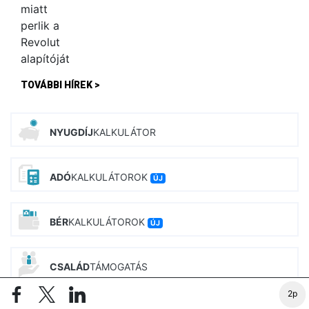
TOVÁBBI HÍREK >
NYUGDÍJ
KALKULÁTOR
ADÓ
KALKULÁTOROK
ÚJ
BÉR
KALKULÁTOROK
ÚJ
CSALÁD
TÁMOGATÁS
2p