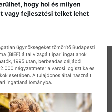
erülhet, hogy hol és milyen
 vagy fejlesztési telket lehet
ngatlan ügynökségeket tömörítő Budapesti
 (BIEF) által vizsgált ipari ingatlanok
atók, 1995 után, bérbeadás céljából
2.000 négyzetméter a városi logisztika és
kok esetében. A tulajdonos által használt
pari ingatlanállományba.