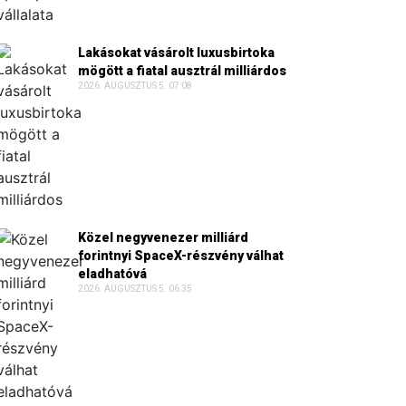
Lakásokat vásárolt luxusbirtoka
mögött a fiatal ausztrál milliárdos
2026. AUGUSZTUS 5. 07:08
Közel negyvenezer milliárd
forintnyi SpaceX-részvény válhat
eladhatóvá
2026. AUGUSZTUS 5. 06:35