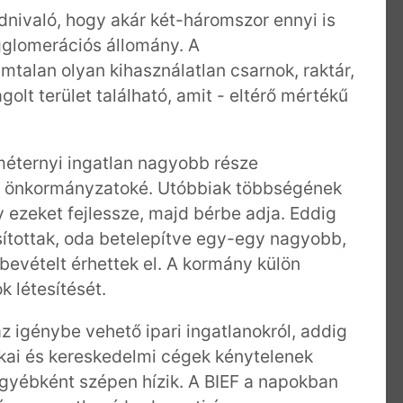
udnivaló, hogy akár két-háromszor ennyi is
gglomerációs állomány. A
alan olyan kihasználatlan csarnok, raktár,
olt terület található, amit - eltérő mértékű
tméternyi ingatlan nagyobb része
e önkormányzatoké. Utóbbiak többségének
 ezeket fejlessze, majd bérbe adja. Eddig
sítottak, oda betelepítve egy-egy nagyobb,
 bevételt érhettek el. A kormány külön
 létesítését.
igénybe vehető ipari ingatlanokról, addig
ikai és kereskedelmi cégek kénytelenek
gyébként szépen hízik. A BIEF a napokban