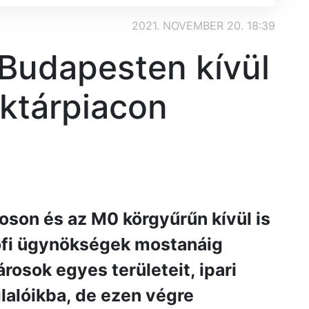
2021. NOVEMBER 20. 18:39
 Budapesten kívül
raktárpiacon
oson és az M0 körgyűrűn kívül is
profi ügynökségek mostanáig
rosok egyes területeit, ipari
lalóikba, de ezen végre