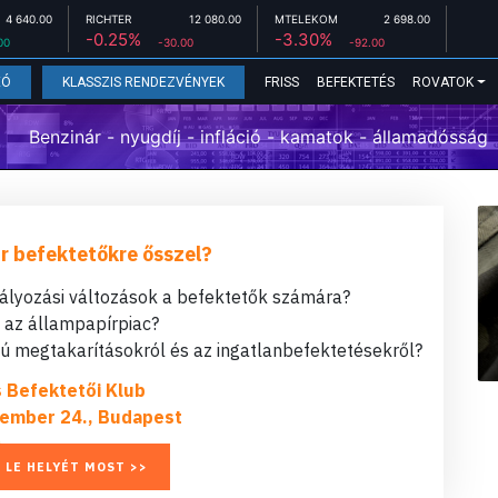
4 640.00
RICHTER
12 080.00
MTELEKOM
2 698.00
-0.25%
-3.30%
00
-30.00
-92.00
FRISS
BEFEKTETÉS
ROVATOK
EÓ
KLASSZIS RENDEZVÉNYEK
Benzinár - nyugdíj - infláció - kamatok - államadósság
r befektetőkre ősszel?
bályozási változások a befektetők számára?
t az állampapírpiac?
 megtakarításokról és az ingatlanbefektetésekről?
s Befektetői Klub
ember 24., Budapest
 LE HELYÉT MOST >>