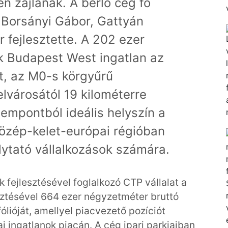
n zajlanak. A bérlő cég fő
t Borsányi Gábor, Gattyán
 fejlesztette. A 202 ezer
 Budapest West ingatlan az
t, az M0-s körgyűrű
lvárosától 19 kilométerre
zempontból ideális helyszín a
özép-kelet-európai régióban
lytató vállalkozások számára.
k fejlesztésével foglalkozó CTP vállalat a
sztésével 664 ezer négyzetméter bruttó
fólióját, amellyel piacvezető pozíciót
i ingatlanok piacán. A cég ipari parkjaiban