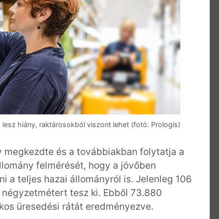
lesz hiány, raktárosokból viszont lehet (fotó: Prologis)
gy megkezdte és a továbbiakban folytatja a
állomány felmérését, hogy a jövőben
 a teljes hazai állományról is. Jelenleg 106
0 négyzetmétert tesz ki. Ebből 73.880
ékos üresedési rátát eredményezve.