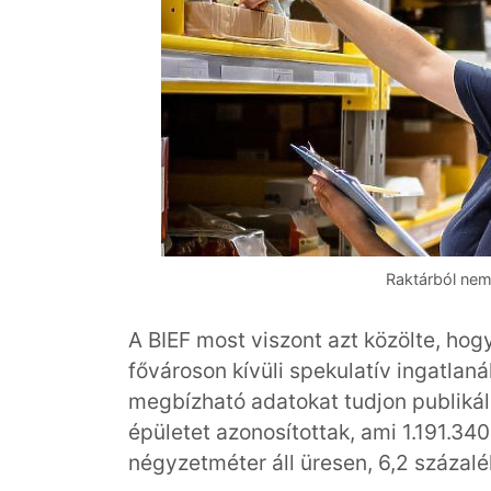
Raktárból nem 
A BIEF most viszont azt közölte, ho
fővároson kívüli spekulatív ingatlan
megbízható adatokat tudjon publikálni
épületet azonosítottak, ami 1.191.34
négyzetméter áll üresen, 6,2 százal