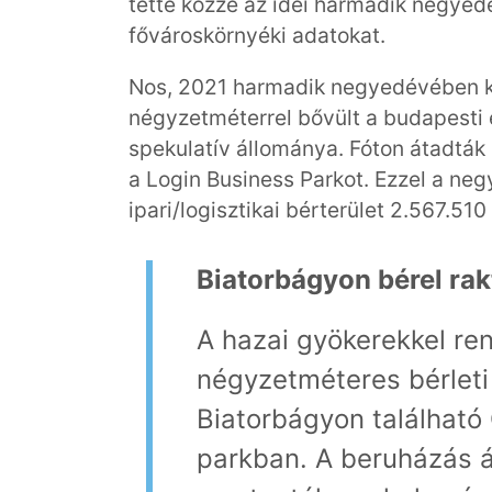
tette közzé az idei harmadik negyed
fővároskörnyéki adatokat.
Nos, 2021 harmadik negyedévében ké
négyzetméterrel bővült a budapesti
spekulatív állománya. Fóton átadták
a Login Business Parkot. Ezzel a n
ipari/logisztikai bérterület 2.567.51
Biatorbágyon bérel rak
A hazai gyökerekkel ren
négyzetméteres bérleti 
Biatorbágyon található
parkban. A beruházás ál