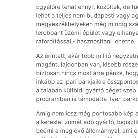
Egyelőre tehát ennyit közöltek, de t
lehet a teljes nem budapesti vagy a
megyeszékhelyeken még mindig számt
lerobbant üzemi épület vagy elhanyag
ráfordítással - hasznosítani lehetne.
Az érintett, akár több millió négyze
magántulajdonban van, kisebb rész
biztosan nincs most arra pénze, hogy
inkább az ipari parkjaikra összponto
általában külföldi gyártó céget szép
programban is támogatta ilyen parkok
Amíg nem lesz még pontosabb kép az 
a kereslet zömét adó gyártó, logiszt
beérni a meglévő állománnyal, ami e