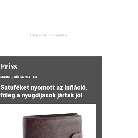
Árfolyamok: TradingView
Friss
MAKRO / KÜLGAZDASÁG
Satuféket nyomott az infláció,
főleg a nyugdíjasok jártak jól