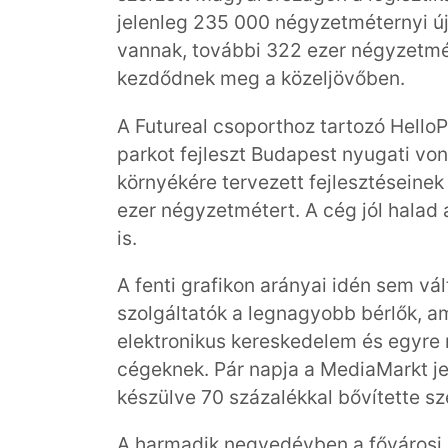
jelenleg 235 000 négyzetméternyi új
vannak, további 322 ezer négyzetméte
kezdődnek meg a közeljövőben.
A Futureal csoporthoz tartozó Hello
parkot fejleszt Budapest nyugati vo
környékére tervezett fejlesztéseinek 
ezer négyzetmétert. A cég jól halad a
is.
A fenti grafikon arányai idén sem vál
szolgáltatók a legnagyobb bérlők, a
elektronikus kereskedelem és egyre
cégeknek. Pár napja a MediaMarkt jel
készülve 70 százalékkal bővítette sze
A harmadik negyedévben a fővárosi és