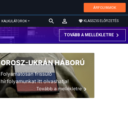
ÁRFOLYAMOK
KLASSZIS ELŐFIZETÉS
KALKULÁTOROK
TOVÁBB A MELLÉKLETRE
OROSZ-UKRÁN HÁBORÚ
Folyamatosan frissülő
hírfolyamunkat itt olvashatja!
Tovább a mellékletre