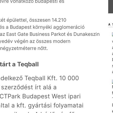
évre vonatkozó budapesti és
t épülettel, összesen 14.210
A 
 és a Budapest környéki agglomeráció
 az East Gate Business Parkot és Dunakeszin
egyedév végén az összes modern
0 négyzetméterre nőtt.
tárt a Teqball
delkező Teqball Kft. 10 000
szerződést írt alá a
 CTPark Budapest West ipari
tal a kft. gyártási folyamatai