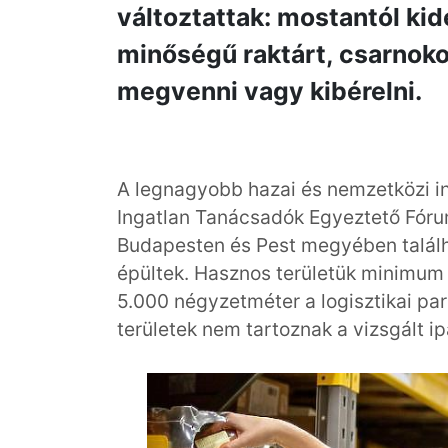
változtattak: mostantól kid
minőségű raktárt, csarnokot
megvenni vagy kibérelni.
A legnagyobb hazai és nemzetközi i
Ingatlan Tanácsadók Egyeztető Fóruma
Budapesten és Pest megyében találh
épültek. Hasznos területük minimum 
5.000 négyzetméter a logisztikai par
területek nem tartoznak a vizsgált i