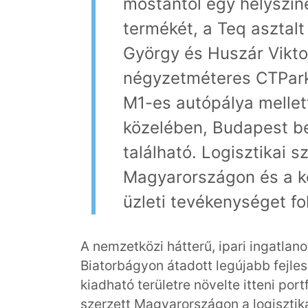
mostantól egy helyszíne
termékét, a Teq asztal
György és Huszár Viktor
négyzetméteres CTPark
M1-es autópálya mellet
közelében, Budapest be
található. Logisztikai s
Magyarországon és a k
üzleti tevékenységet fo
A nemzetközi hátterű, ipari ingatlano
Biatorbágyon átadott legújabb fejle
kiadható területre növelte itteni port
szerzett Magyarországon a logisztika