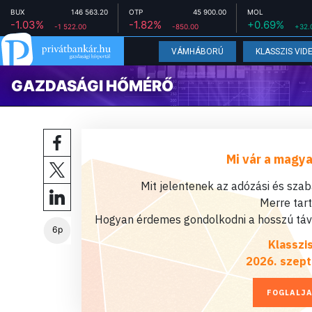
BUX
146 563.20
OTP
45 900.00
MOL
-1.03%
-1.82%
+0.69%
-1 522.00
-850.00
+32.
VÁMHÁBORÚ
KLASSZIS VID
GAZDASÁGI HŐMÉRŐ
Mi vár a magya
Mit jelentenek az adózási és sza
Merre tar
Hogyan érdemes gondolkodni a hosszú távú
6p
Klasszi
2026. szept
FOGLALJA