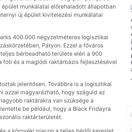
 épület munkálatai előrehaladott állapotban
rnyi új épület kivitelezési munkálatai
Parks 400.000 négyzetméteres logisztikai
nzáskörzetében, Pátyon. Ezzel a főváros
teljes bérbeadható területe eléri a 900
 fóti és a maglódi raktárbázis fejlesztésével
toztak jelentősen. Továbbra is a logisztikai
mi azzal magyarázható, hogy száguld az
 nagyobb raktárakra van szüksége a
entette be például, hogy a Black Fridayra
zonális raktárterületét.
 a környéki piacon a teljes bérlői kereslet