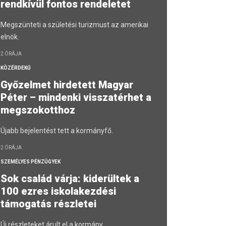
rendkívül fontos rendeletet
Megszünteti a születési turizmust az amerikai
elnök.
2 ÓRÁJA
KÖZÉRDEKŰ
Győzelmet hirdetett Magyar
Péter – mindenki visszatérhet a
megszokotthoz
Újabb bejelentést tett a kormányfő.
2 ÓRÁJA
SZEMÉLYES PÉNZÜGYEK
Sok család várja: kiderültek a
100 ezres iskolakezdési
támogatás részletei
Új részleteket árult el a kormány.