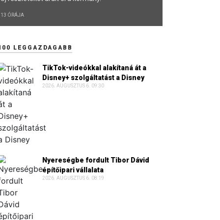
13 ÓRÁJA
100 LEGGAZDAGABB
TikTok-videókkal alakítaná át a
Disney+ szolgáltatást a Disney
2026. AUGUSZTUS 6. 09:30
Nyereségbe fordult Tibor Dávid
építőipari vállalata
2026. AUGUSZTUS 6. 08:19