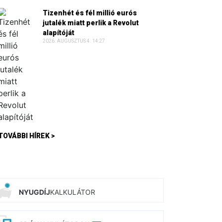
Tizenhét és fél millió eurós
jutalék miatt perlik a Revolut
alapítóját
2026. AUGUSZTUS 4. 14:27
TOVÁBBI HÍREK >
NYUGDÍJ
KALKULÁTOR