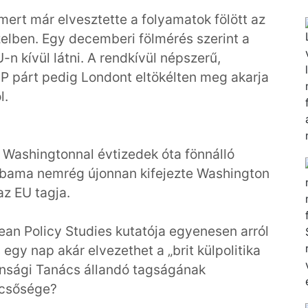
 mert már elvesztette a folyamatok fölött az
zelben. Egy decemberi fölmérés szerint a
n kívül látni. A rendkívül népszerű,
IP párt pedig Londont eltökélten meg akarja
l.
 Washingtonnal évtizedek óta fönnálló
 Obama nemrég újonnan kifejezte Washington
az EU tagja.
ean Policy Studies kutatója egyenesen arról
 egy nap akár elvezethet a „brit külpolitika
nsági Tanács állandó tagságának
dicsősége?