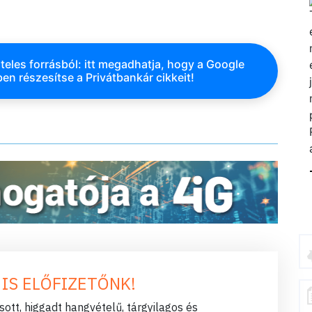
teles forrásból: itt megadhatja, hogy a Google
en részesítse a Privátbankár cikkeit!
 IS ELŐFIZETŐNK!
ott, higgadt hangvételű, tárgyilagos és