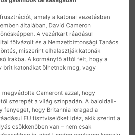
ázós galambok társaságában
ő frusztrációt, amely a katonai vezetésben
 szemben általában, David Cameron
lönösképpen. A vezérkart ráadásul
ltal fölvázolt és a Nemzetbiztonsági Tanács
öntés, miszerint elhalasztják katonák
ő Irakba. A kormányfő attól félt, hogy a
gy brit katonákat ölhetnek meg, vagy
ön megvádolta Cameront azzal, hogy
tői szerepét a világ színpadán. A baloldali-
ly fenyeget, hogy Britannia leragad a
áadásul EU tisztviselőket idéz, akik szerint a
folyás csökkenőben van – nem csak