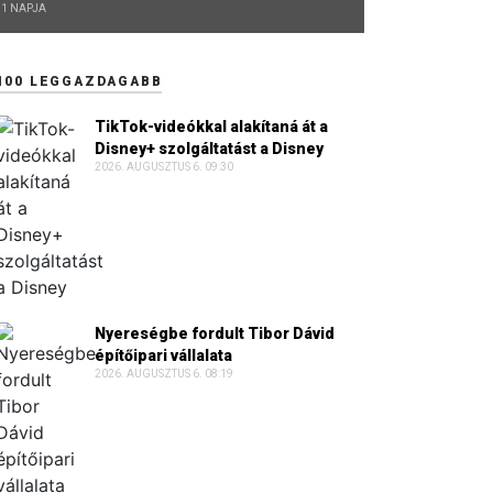
1 NAPJA
100 LEGGAZDAGABB
TikTok-videókkal alakítaná át a
Disney+ szolgáltatást a Disney
2026. AUGUSZTUS 6. 09:30
Nyereségbe fordult Tibor Dávid
építőipari vállalata
2026. AUGUSZTUS 6. 08:19