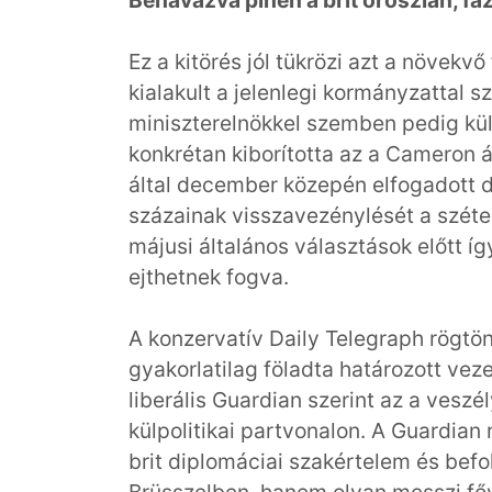
Behavazva pihen a brit oroszlán, f
Ez a kitörés jól tükrözi azt a növekv
kialakult a jelenlegi kormányzattal
miniszterelnökkel szemben pedig kü
konkrétan kiborította az a Cameron á
által december közepén elfogadott d
százainak visszavezénylését a szétes
májusi általános választások előtt í
ejthetnek fogva.
A konzervatív Daily Telegraph rögt
gyakorlatilag föladta határozott veze
liberális Guardian szerint az a veszé
külpolitikai partvonalon. A Guardian r
brit diplomáciai szakértelem és be