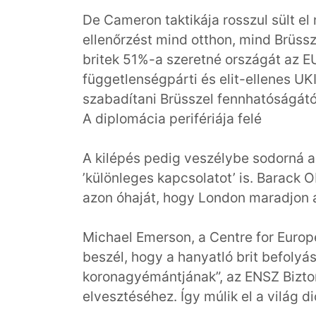
De Cameron taktikája rosszul sült el
ellenőrzést mind otthon, mind Brüss
britek 51%-a szeretné országát az EU-
függetlenségpárti és elit-ellenes UK
szabadítani Brüsszel fennhatóságátó
A diplomácia perifériája felé
A kilépés pedig veszélybe sodorná a
’különleges kapcsolatot’ is. Barack
azon óhaját, hogy London maradjon 
Michael Emerson, a Centre for Europ
beszél, hogy a hanyatló brit befolyás
koronagyémántjának”, az ENSZ Bizto
elvesztéséhez. Így múlik el a világ 