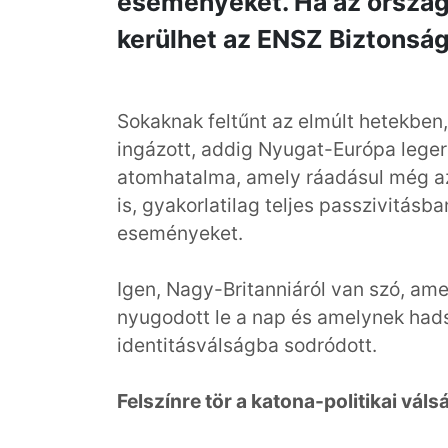
eseményeket. Ha az ország 
kerülhet az ENSZ Biztonság
Sokaknak feltűnt az elmúlt hetekben
ingázott, addig Nyugat-Európa lege
atomhatalma, amely ráadásul még az
is, gyakorlatilag teljes passzivitásba
eseményeket.
Igen, Nagy-Britanniáról van szó, am
nyugodott le a nap és amelynek hadse
identitásválságba sodródott.
Felszínre tör a katona-politikai váls