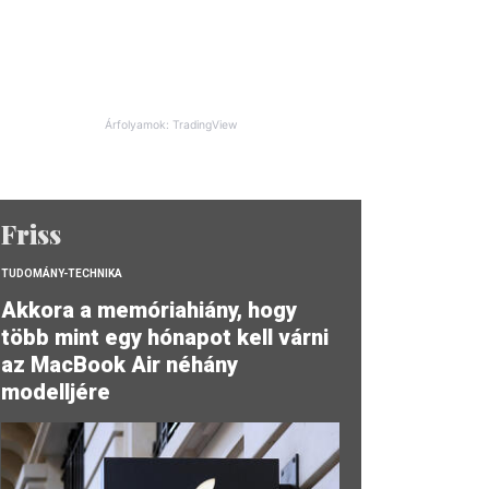
Árfolyamok: TradingView
Friss
TUDOMÁNY-TECHNIKA
Akkora a memóriahiány, hogy
több mint egy hónapot kell várni
az MacBook Air néhány
modelljére