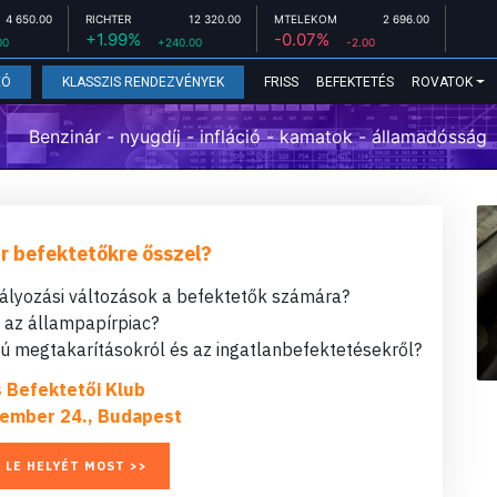
4 650.00
RICHTER
12 320.00
MTELEKOM
2 696.00
+1.99%
-0.07%
00
+240.00
-2.00
FRISS
BEFEKTETÉS
ROVATOK
EÓ
KLASSZIS RENDEZVÉNYEK
Benzinár - nyugdíj - infláció - kamatok - államadósság
r befektetőkre ősszel?
bályozási változások a befektetők számára?
t az állampapírpiac?
 megtakarításokról és az ingatlanbefektetésekről?
s Befektetői Klub
ember 24., Budapest
 LE HELYÉT MOST >>