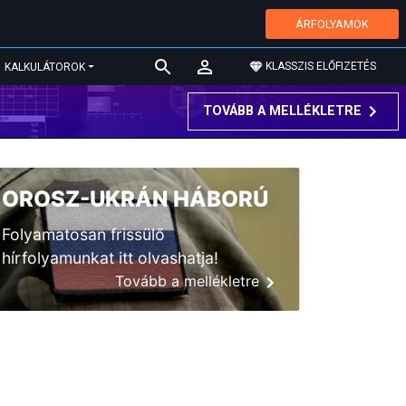
ÁRFOLYAMOK
KLASSZIS ELŐFIZETÉS
KALKULÁTOROK
TOVÁBB A MELLÉKLETRE
OROSZ-UKRÁN HÁBORÚ
Folyamatosan frissülő
hírfolyamunkat itt olvashatja!
Tovább a mellékletre