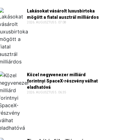
Lakásokat vásárolt luxusbirtoka
mögött a fiatal ausztrál milliárdos
2026. AUGUSZTUS 5. 07:08
Közel negyvenezer milliárd
forintnyi SpaceX-részvény válhat
eladhatóvá
2026. AUGUSZTUS 5. 06:35