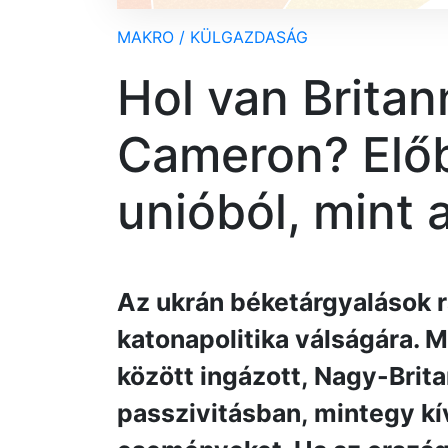
MAKRO / KÜLGAZDASÁG
Hol van Britan
Cameron? Előb
unióból, mint 
Az ukrán béketárgyalások rá
katonapolitika válságára. 
között ingázott, Nagy-Brita
passzivitásban, mintegy kív