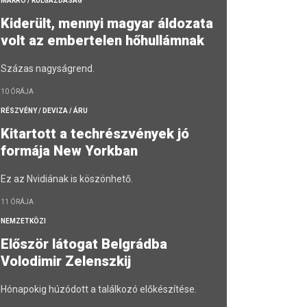
MAKRO / KÜLGAZDASÁG
Kiderült, mennyi magyar áldozata
volt az embertelen hőhullámnak
Százas nagyságrend.
10 ÓRÁJA
RÉSZVÉNY / DEVIZA / ÁRU
Kitartott a techrészvények jó
formája New Yorkban
Ez az Nvidiának is köszönhető.
11 ÓRÁJA
NEMZETKÖZI
Először látogat Belgrádba
Volodimir Zelenszkij
Hónapokig húzódott a találkozó előkészítése.