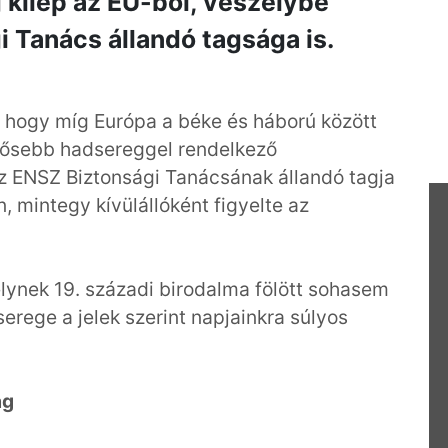
kilép az EU-ból, veszélybe
i Tanács állandó tagsága is.
, hogy míg Európa a béke és háború között
rősebb hadsereggel rendelkező
 ENSZ Biztonsági Tanácsának állandó tagja
n, mintegy kívülállóként figyelte az
elynek 19. századi birodalma fölött sohasem
rege a jelek szerint napjainkra súlyos
ág