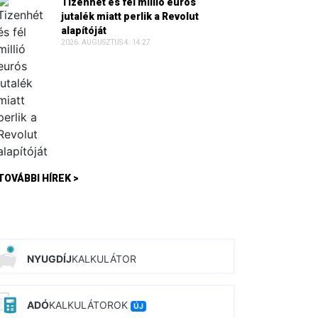
Tizenhét és fél millió eurós
jutalék miatt perlik a Revolut
alapítóját
2026. AUGUSZTUS 4. 14:27
TOVÁBBI HÍREK >
NYUGDÍJ
KALKULÁTOR
ADÓ
KALKULÁTOROK
ÚJ