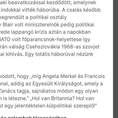
iraki beavatkozással kezdődött, amelynek
t indokkal vitték háborúba. A csalás később
grendült a politikai osztály
Blair volt miniszterelnök pedig politikai
izede lappangó krízis aztán a napokban
 a NATO volt főparancsnok-helyettese így
ukrán válság Csehszlovákia 1968-as szovjet
i kihívás. Egy totális háborúval nézünk
szkodott, hogy „míg Angela Merkel és Francois
nal, addig az Egyesült Királyságot, amely a
Tanács tagja, sajnálatos módon egy olyan
 is létezne.” „Hol van Britannia? Hol van
 egy jelentéktelen külpolitikai szereplő!”