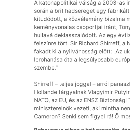
A katonapolitikai válság a 2003-as 
során a brit hadsereget egy fabrikál
kitudódott, a közvélemény bizalma me
keményvonalas csoportjai iránt, Tony 
hullává deklasszálódott. Az egy évt
felszínre tört. Sir Richard Shirreff,
fakadt ki a nyilvánosság előtt: „Az 
lerohanása óta a legsúlyosabb európa
szembe.”
Shirreff – teljes joggal – arról pana
Hollande tárgyalnak Vlagyimir Putyin
NATO, az EU, és az ENSZ Biztonsági 
miniszterelnök vezeti, aki mintha nem
Cameron? Senki sem figyel rá! Ő most