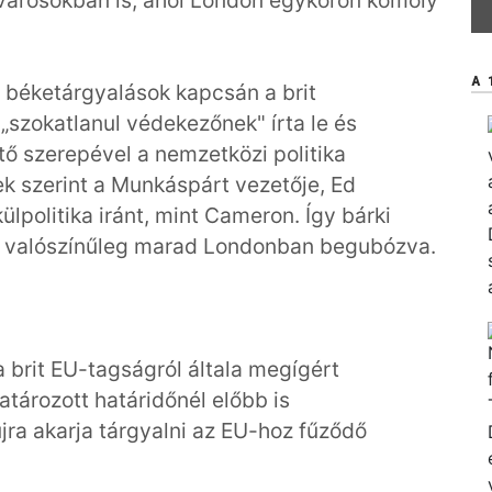
városokban is, ahol London egykoron komoly
A 
 béketárgyalások kapcsán a brit
„szokatlanul védekezőnek" írta le és
ő szerepével a nemzetközi politika
ek szerint a Munkáspárt vezetője, Ed
lpolitika iránt, mint Cameron. Így bárki
az valószínűleg marad Londonban begubózva.
 brit EU-tagságról általa megígért
ározott határidőnél előbb is
jra akarja tárgyalni az EU-hoz fűződő