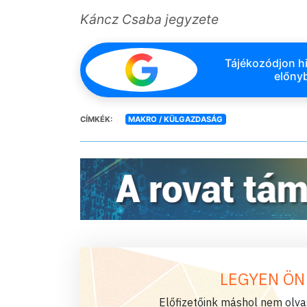
Káncz Csaba jegyzete
Tájékozódjon hi
előnyb
CÍMKÉK:
MAKRO / KÜLGAZDASÁG
LEGYEN ÖN
Előfizetőink máshol nem olvas