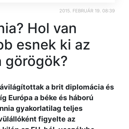
2015. FEBRUÁR 19. 08:39
nia? Hol van
b esnek ki az
a görögök?
világítottak a brit diplomácia és
Míg Európa a béke és háború
nnia gyakorlatilag teljes
ülállóként figyelte az