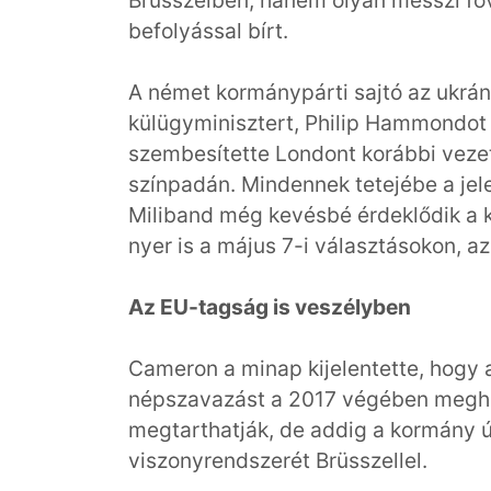
Brüsszelben, hanem olyan messzi fő
befolyással bírt.
A német kormánypárti sajtó az ukrán
külügyminisztert, Philip Hammondot 
szembesítette Londont korábbi vezet
színpadán. Mindennek tetejébe a jel
Miliband még kevésbé érdeklődik a kü
nyer is a május 7-i választásokon, 
Az EU-tagság is veszélyben
Cameron a minap kijelentette, hogy a
népszavazást a 2017 végében meghat
megtarthatják, de addig a kormány ú
viszonyrendszerét Brüsszellel.