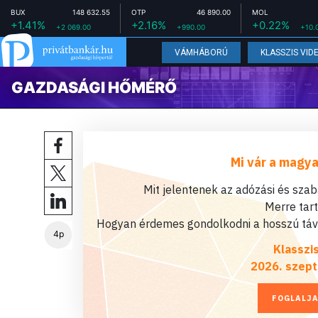
BUX
148 632.55
OTP
46 890.00
MOL
+1.41%
+2.16%
+0.22%
+2 069.00
+990.00
+10.
VÁMHÁBORÚ
KLASSZIS VID
GAZDASÁGI HŐMÉRŐ
Mi vár a magya
Mit jelentenek az adózási és sza
Merre tar
Hogyan érdemes gondolkodni a hosszú távú
4p
Klasszi
2026. szept
FOGLALJA