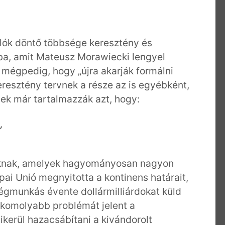
lók döntő többsége keresztény és
abba, amit Mateusz Morawiecki lengyel
, mégpedig, hogy „újra akarják formálni
keresztény tervnek a része az is egyébként,
elek már tartalmazzák azt, hogy:
”
oknak, amelyek hagyományosan nagyon
pai Unió megnyitotta a kontinens határait,
égmunkás évente dollármilliárdokat küld
komolyabb problémát jelent a
kerül hazacsábítani a kivándorolt