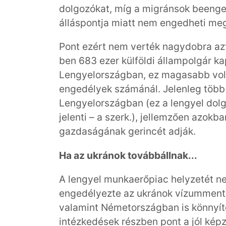
dolgozókat, míg a migránsok beenge
álláspontja miatt nem engedheti me
Pont ezért nem verték nagydobra azt
ben 683 ezer külföldi állampolgár k
Lengyelországban, ez magasabb volt
engedélyek számánál. Jelenleg több 
Lengyelországban (ez a lengyel dol
jelenti – a szerk.), jellemzően azok
gazdaságának gerincét adják.
Ha az ukránok továbbállnak...
A lengyel munkaerőpiac helyzetét neh
engedélyezte az ukránok vízummente
valamint Németországban is könnyíte
intézkedések részben pont a jól kép