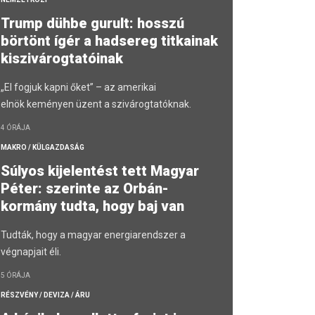
Trump dühbe gurult: hosszú
börtönt ígér a hadsereg titkainak
kiszivárogtatóinak
„El fogjuk kapni őket” – az amerikai
elnök keményen üzent a szivárogtatóknak.
4 ÓRÁJA
MAKRO / KÜLGAZDASÁG
Súlyos kijelentést tett Magyar
Péter: szerinte az Orbán-
kormány tudta, hogy baj van
Tudták, hogy a magyar energiarendszer a
végnapjait éli.
5 ÓRÁJA
RÉSZVÉNY / DEVIZA / ÁRU