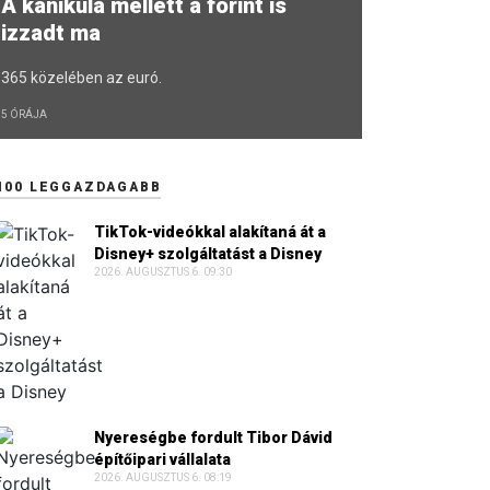
A kánikula mellett a forint is
izzadt ma
365 közelében az euró.
5 ÓRÁJA
100 LEGGAZDAGABB
TikTok-videókkal alakítaná át a
Disney+ szolgáltatást a Disney
2026. AUGUSZTUS 6. 09:30
Nyereségbe fordult Tibor Dávid
építőipari vállalata
2026. AUGUSZTUS 6. 08:19