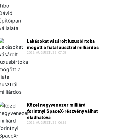
Lakásokat vásárolt luxusbirtoka
mögött a fiatal ausztrál milliárdos
2026. AUGUSZTUS 5. 07:08
Közel negyvenezer milliárd
forintnyi SpaceX-részvény válhat
eladhatóvá
2026. AUGUSZTUS 5. 06:35