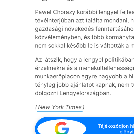
Pawel Chorazy korábbi lengyel fejles
tévéinterjúban azt találta mondani,
gazdasági növekedés fenntartásához”,
közvéleményben, és több kormánytag 
nem sokkal később le is váltották a m
Az látszik, hogy a lengyel politikáb
érzelmekre és a menekültellenességr
munkaerőpiacon egyre nagyobb a hi
tényleg jobb ajánlatot kapnak, nem t
dolgozni Lengyelországban.
(
New York Times
)
Tájékozódjon hi
előnyb