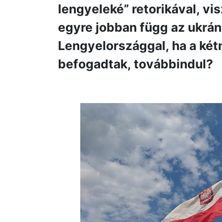
lengyeleké” retorikával, v
egyre jobban függ az ukrán
Lengyelországgal, ha a kétm
befogadtak, továbbindul?