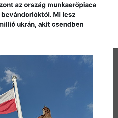
iszont az ország munkaerőpiaca
 bevándorlóktól. Mi lesz
illió ukrán, akit csendben