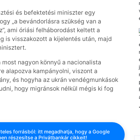
ztési és befektetési miniszter egy
 hogy „a bevándorlásra szükség van a
 ami óriási felháborodást keltett a
is visszakozott a kijelentés után, majd
inisztert.
an most nagyon könnyű a nacionalista
e alapozva kampányolni, viszont a
ány, és hogyha az ukrán vendégmunkások
udni, hogy migránsok nélkül mégis ki fog
teles forrásból: itt megadhatja, hogy a Google
en részesítse a Privátbankár cikkeit!