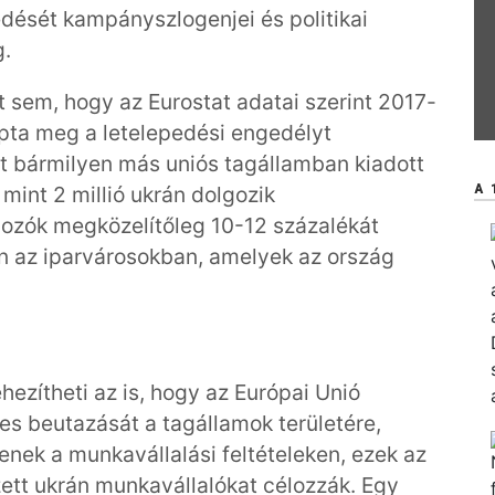
dését kampányszlogenjei és politikai
g.
 sem, hogy az Eurostat adatai szerint 2017-
apta meg a letelepedési engedélyt
 bármilyen más uniós tagállamban kiadott
A 
mint 2 millió ukrán dolgozik
gozók megközelítőleg 10-12 százalékát
ban az iparvárosokban, amelyek az ország
ezítheti az is, hogy az Európai Unió
s beutazását a tagállamok területére,
nek a munkavállalási feltételeken, ezek az
zett ukrán munkavállalókat célozzák. Egy