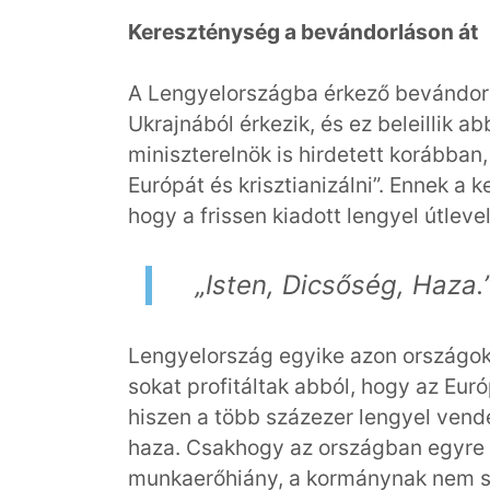
Kereszténység a bevándorláson át
A Lengyelországba érkező bevándor
Ukrajnából érkezik, és ez beleillik 
miniszterelnök is hirdetett korábban
Európát és krisztianizálni”. Ennek a 
hogy a frissen kiadott lengyel útlev
„Isten, Dicsőség, Haza.
Lengyelország egyike azon ország
sokat profitáltak abból, hogy az Euró
hiszen a több százezer lengyel vend
haza. Csakhogy az országban egyre 
munkaerőhiány, a kormánynak nem si