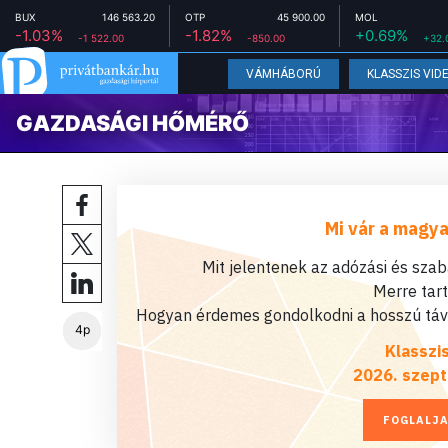
BUX
146 563.20
OTP
45 900.00
MOL
-1.03%
-1.82%
+0.69%
-1 522.00
-850.00
+32.
VÁMHÁBORÚ
KLASSZIS VID
GAZDASÁGI HŐMÉRŐ
Mi vár a magya
Mit jelentenek az adózási és sza
Merre tar
Hogyan érdemes gondolkodni a hosszú távú
4p
Klasszi
2026. szept
FOGLALJA