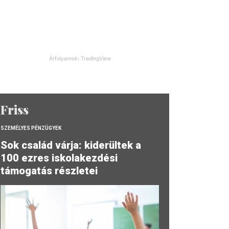
Árfolyamok: TradingView
Friss
SZEMÉLYES PÉNZÜGYEK
Sok család várja: kiderültek a
100 ezres iskolakezdési
támogatás részletei