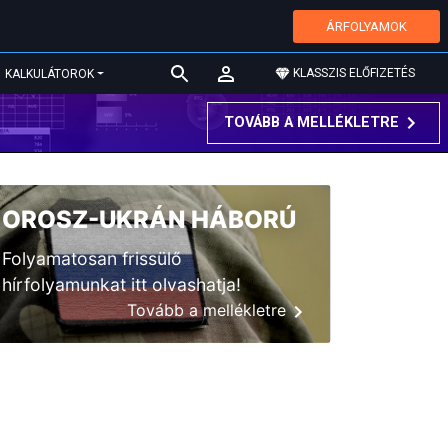
ÁRFOLYAMOK
KLASSZIS ELŐFIZETÉS
KALKULÁTOROK
TOVÁBB A MELLÉKLETRE
OROSZ-UKRÁN HÁBORÚ
Folyamatosan frissülő
hírfolyamunkat itt olvashatja!
Tovább a mellékletre