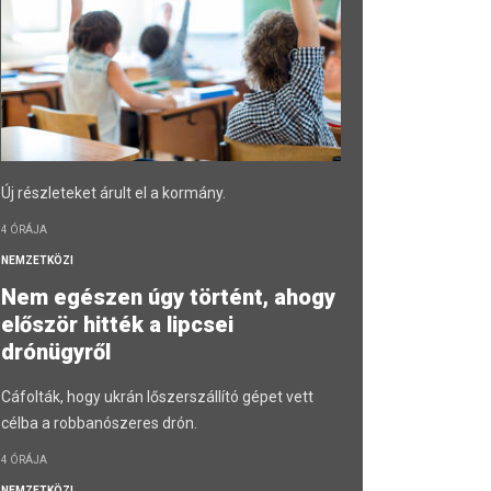
Új részleteket árult el a kormány.
4 ÓRÁJA
NEMZETKÖZI
Nem egészen úgy történt, ahogy
először hitték a lipcsei
drónügyről
Cáfolták, hogy ukrán lőszerszállító gépet vett
célba a robbanószeres drón.
4 ÓRÁJA
NEMZETKÖZI