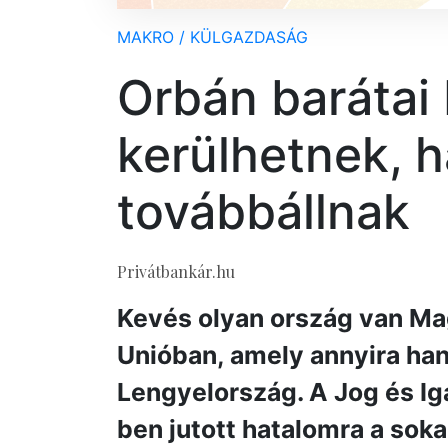
MAKRO / KÜLGAZDASÁG
Orbán barátai
kerülhetnek, 
továbbállnak
Privátbankár.hu
Kevés olyan ország van Ma
Unióban, amely annyira ha
Lengyelország. A Jog és I
ben jutott hatalomra a sok