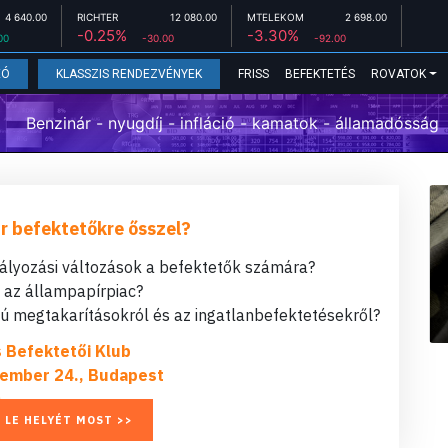
4 640.00
RICHTER
12 080.00
MTELEKOM
2 698.00
-0.25%
-3.30%
00
-30.00
-92.00
FRISS
BEFEKTETÉS
ROVATOK
EÓ
KLASSZIS RENDEZVÉNYEK
Benzinár - nyugdíj - infláció - kamatok - államadósság
r befektetőkre ősszel?
bályozási változások a befektetők számára?
t az állampapírpiac?
 megtakarításokról és az ingatlanbefektetésekről?
s Befektetői Klub
ember 24., Budapest
 LE HELYÉT MOST >>