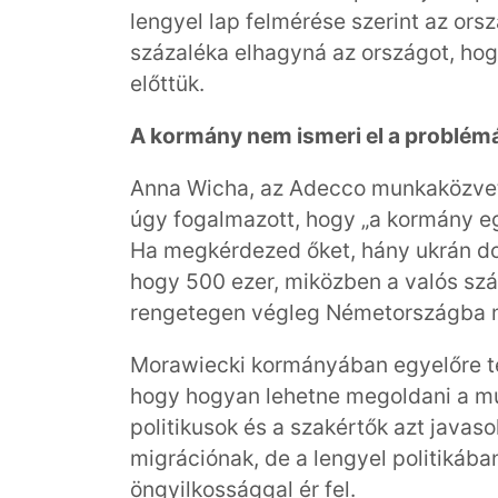
lengyel lap felmérése szerint az o
százaléka elhagyná az országot, h
előttük.
A kormány nem ismeri el a problém
Anna Wicha, az Adecco munkaközvet
úgy fogalmazott, hogy „a kormány 
Ha megkérdezed őket, hány ukrán dol
hogy 500 ezer, miközben a valós szám
rengetegen végleg Németországba 
Morawiecki kormányában egyelőre te
hogy hogyan lehetne megoldani a mu
politikusok és a szakértők azt javas
migrációnak, de a lengyel politikába
öngyilkossággal ér fel.