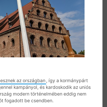
lesznek az országban
, így a kormánypárt
gennel kampányol, és kardoskodik az uniós
 ország modern történelmében eddig nem
ót fogadott be csendben.