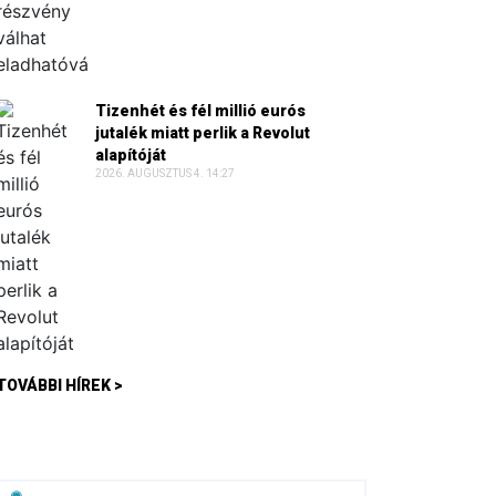
Tizenhét és fél millió eurós
jutalék miatt perlik a Revolut
alapítóját
2026. AUGUSZTUS 4. 14:27
TOVÁBBI HÍREK >