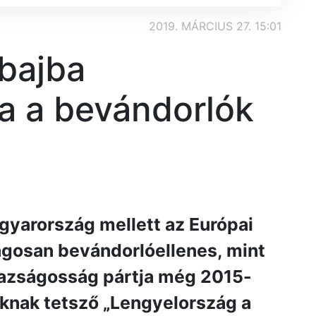
2019. MÁRCIUS 27. 15:01
 bajba
ha a bevándorlók
gyarország mellett az Európai
ngosan bevándorlóellenes, mint
gazságosság pártja még 2015-
aknak tetsző „Lengyelország a