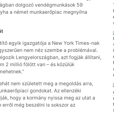
rszágban dolgozó vendégmunkások 59
ogyha a német munkaerőpiac megnyílna
át
ítő egyik igazgatója a New York Times-nak
egyszerűen nem néz szembe a problémával.
gozik Lengyelországban, azt fogják állítani,
 2 millió fölött van – és közülük
mehetnek.”
hát nem született meg a megoldás arra,
nkaerőpiaci gondokat. Az ellenzéki
olják, hogy a kormány nyissa meg az utat a
n erről még beszélni is sokszor az