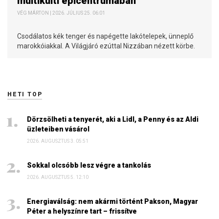
multikulti epicentrumában
VÉG MÁRTON | 2026. JÚLIUS 25. 06:01
Csodálatos kék tenger és napégette lakótelepek, ünneplő
marokkóiakkal. A Világjáró ezúttal Nizzában nézett körbe.
HETI TOP
Dörzsölheti a tenyerét, aki a Lidl, a Penny és az Aldi
üzleteiben vásárol
2026. AUGUSZTUS 3. 05:51
Sokkal olcsóbb lesz végre a tankolás
2026. AUGUSZTUS 5. 12:10
Energiaválság: nem akármi történt Pakson, Magyar
Péter a helyszínre tart – frissítve