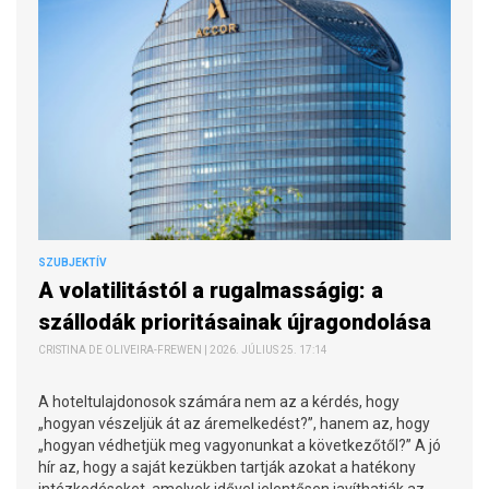
SZUBJEKTÍV
A volatilitástól a rugalmasságig: a
szállodák prioritásainak újragondolása
CRISTINA DE OLIVEIRA-FREWEN | 2026. JÚLIUS 25. 17:14
A hoteltulajdonosok számára nem az a kérdés, hogy
„hogyan vészeljük át az áremelkedést?”, hanem az, hogy
„hogyan védhetjük meg vagyonunkat a következőtől?” A jó
hír az, hogy a saját kezükben tartják azokat a hatékony