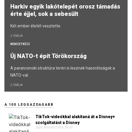
Harkiv egyik lakótelepét orosz támadás
érte éjjel, sok a sebesült
Két ember életét vesztette.
2 ÓRÁJA
NEMZETKÖZI
Új NATO-t épít Törökország
A parancsnoki struktúra terén is lesznek hasonlóságok a
NATO-val.
2 ÓRÁJA
A 100 LEGGAZDAGABB
TikTok-videókkal alakítaná át a Disney+
szolgáltatást a Disney
2026. AUGUSZTUS 6. 09:30