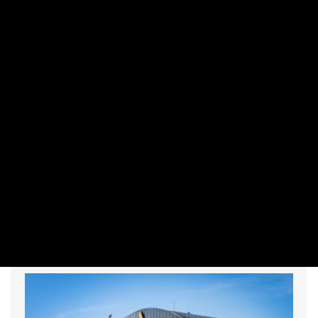
SZUBJEKTÍV
„Rohamosan romlik a helyzet” – az utca
embere a budapesti közbiztonságról
BÓZSÓ PÉTER - HAVAS GÁBOR - IZSÓ MÁRTON | 2026. JÚLIUS 28. 10:11
A kormány július 20-tól 30 napos fokozott rendőri
ellenőrzést rendelt el Budapest belső kerületeiben a
közbiztonság javítása érdekében. Videónkban járókelőket
kérdeztünk arról a budapesti Blaha Lujza téren, hogy
egyetértenek-e ezzel, és szerintük milyen a biztonság a
fővárosban.