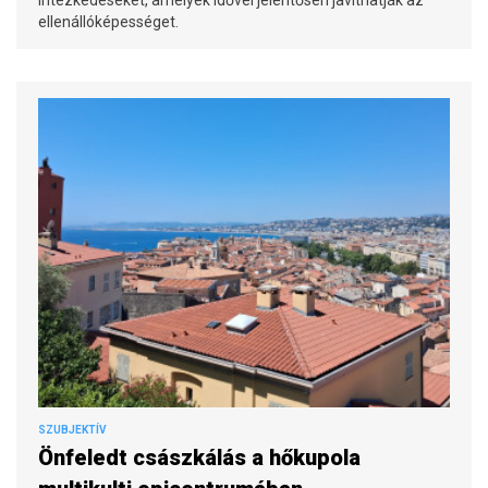
intézkedéseket, amelyek idővel jelentősen javíthatják az
ellenállóképességet.
SZUBJEKTÍV
Önfeledt császkálás a hőkupola