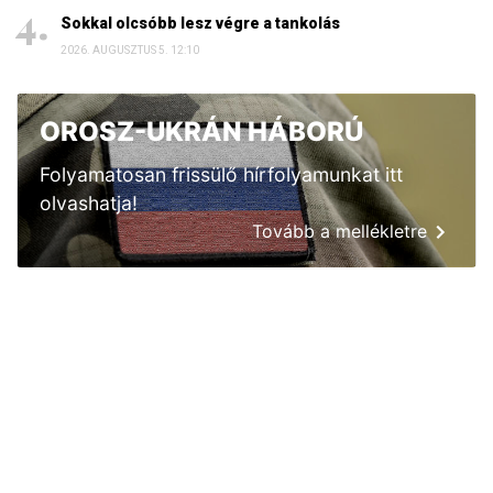
Sokkal olcsóbb lesz végre a tankolás
2026. AUGUSZTUS 5. 12:10
OROSZ-UKRÁN HÁBORÚ
Folyamatosan frissülő hírfolyamunkat itt
olvashatja!
Tovább a mellékletre