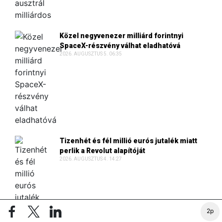
Közel negyvenezer milliárd forintnyi
SpaceX-részvény válhat eladhatóvá
2026. AUGUSZTUS 5. 06:35
Tizenhét és fél millió eurós jutalék miatt
perlik a Revolut alapítóját
2026. AUGUSZTUS 4. 14:27
2p