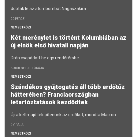
dobták le az atombombát Nagaszakira.
20 PERCE
NEMZETKÖZI
Két merénylet is történt Kolumbiában az
új elnök első hivatali napján
Drón csapódott be egy rendőrőrsbe.
KÖRÜLBELÜL 1 ÓRÁJA
NEMZETKÖZI
Szándékos gyújtogatás áll több erdőtűz
hátterében? Franciaországban
letartóztatások kezdődtek
Újra kell majd telepítenünk az erdőket, mondta Macron.
2 ÓRÁJA
NEMZETKÖZI