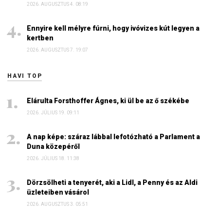
2026. AUGUSZTUS 4. 08:19
Ennyire kell mélyre fúrni, hogy ivóvizes kút legyen a
kertben
2026. AUGUSZTUS 7. 19:07
HAVI TOP
Elárulta Forsthoffer Ágnes, ki ül be az ő székébe
2026. JÚLIUS 19. 09:11
A nap képe: száraz lábbal lefotózható a Parlament a
Duna közepéről
2026. JÚLIUS 18. 11:38
Dörzsölheti a tenyerét, aki a Lidl, a Penny és az Aldi
üzleteiben vásárol
2026. AUGUSZTUS 3. 05:51