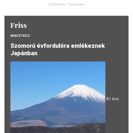
Árfolyamok: TradingView
Friss
NEMZETKÖZI
Szomorú évfordulóra emlékeznek
Japánban
81 éve