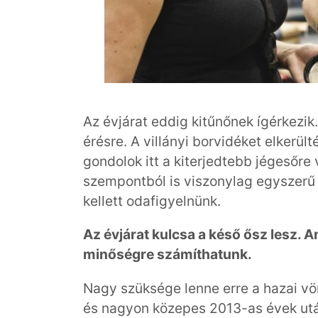
Az évjárat eddig kitűnőnek ígérkezik
érésre. A villányi borvidéket elkerü
gondolok itt a kiterjedtebb jégesőr
szempontból is viszonylag egyszerű 
kellett odafigyelnünk.
Az évjárat kulcsa a késő ősz lesz.
minőségre számíthatunk.
Nagy szüksége lenne erre a hazai vö
és nagyon közepes 2013-as évek után