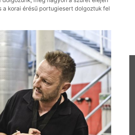
el dolgozunk, még nagyon a szüret elején
 a korai érésű portugiesert dolgoztuk fel