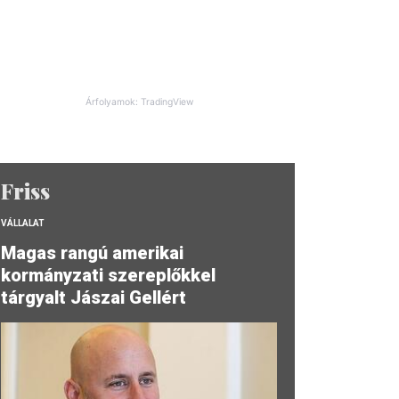
Árfolyamok: TradingView
Friss
VÁLLALAT
Magas rangú amerikai
kormányzati szereplőkkel
tárgyalt Jászai Gellért