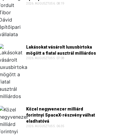
2026. AUGUSZTUS 6. 08:19
Lakásokat vásárolt luxusbirtoka
mögött a fiatal ausztrál milliárdos
2026. AUGUSZTUS 5. 07:08
Közel negyvenezer milliárd
forintnyi SpaceX-részvény válhat
eladhatóvá
2026. AUGUSZTUS 5. 06:35