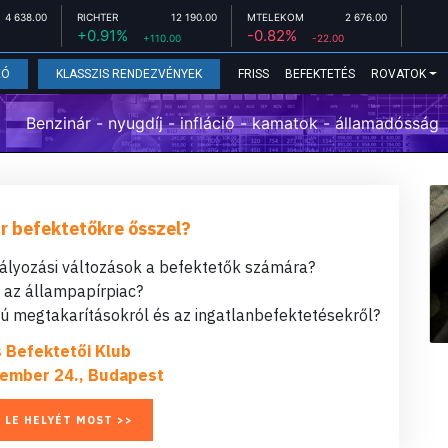
4 638.00
RICHTER
12 190.00
MTELEKOM
2 676.00
+0.91%
-0.82%
+110.00
-22.00
FRISS
BEFEKTETÉS
ROVATOK
EÓ
KLASSZIS RENDEZVÉNYEK
Benzinár - nyugdíj - infláció - kamatok - államadósság
r befektetőkre ősszel?
bályozási változások a befektetők számára?
t az állampapírpiac?
 megtakarításokról és az ingatlanbefektetésekről?
s Befektetői Klub
ember 24., Budapest
 LE HELYÉT MOST >>