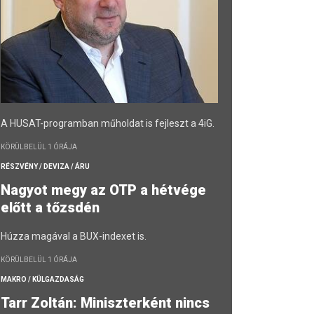
A HUSAT-programban műholdat is fejleszt a 4iG.
KÖRÜLBELÜL 1 ÓRÁJA
RÉSZVÉNY / DEVIZA / ÁRU
Nagyot megy az OTP a hétvége
előtt a tőzsdén
Húzza magával a BUX-indexet is.
KÖRÜLBELÜL 1 ÓRÁJA
MAKRO / KÜLGAZDASÁG
Tarr Zoltán: Miniszterként nincs