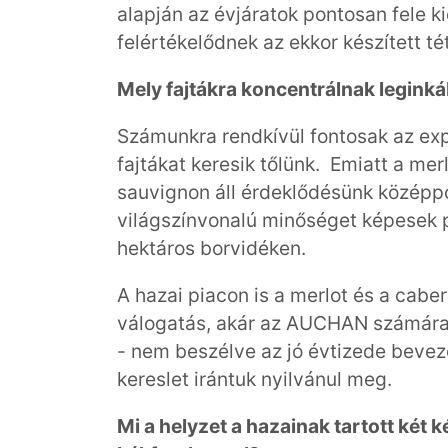
alapján az évjáratok pontosan fele 
felértékelődnek az ekkor készített té
Mely fajtákra koncentrálnak legink
Számunkra rendkívül fontosak az expo
fajtákat keresik tőlünk. Emiatt a mer
sauvignon áll érdeklődésünk középpo
világszínvonalú minőséget képesek pr
hektáros borvidéken.
A hazai piacon is a merlot és a cab
válogatás, akár az AUCHAN számára 
- nem beszélve az jó évtizede bevez
kereslet irántuk nyilvánul meg.
Mi a helyzet a hazainak tartott két k