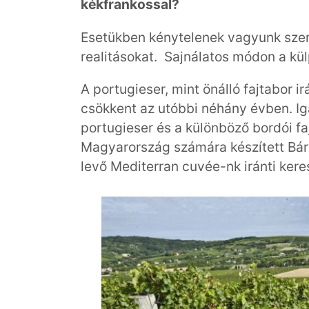
kékfrankossal?
Esetükben kénytelenek vagyunk szem
realitásokat. Sajnálatos módon a kül
A portugieser, mint önálló fajtabor i
csökkent az utóbbi néhány évben. Ig
portugieser és a különböző bordói fa
Magyarország számára készített Bár
levő Mediterran cuvée-nk iránti ker