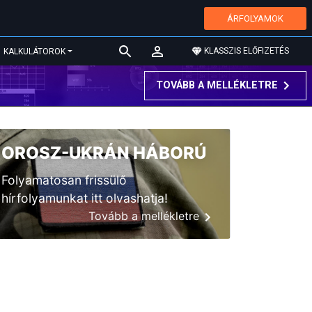
ÁRFOLYAMOK
KLASSZIS ELŐFIZETÉS
KALKULÁTOROK
TOVÁBB A MELLÉKLETRE
OROSZ-UKRÁN HÁBORÚ
Folyamatosan frissülő
hírfolyamunkat itt olvashatja!
Tovább a mellékletre