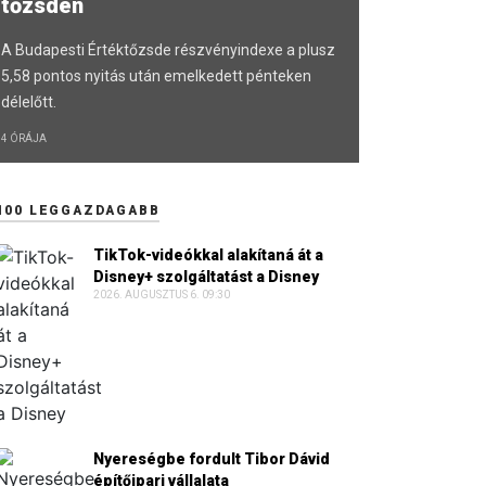
tőzsdén
A Budapesti Értéktőzsde részvényindexe a plusz
5,58 pontos nyitás után emelkedett pénteken
délelőtt.
4 ÓRÁJA
100 LEGGAZDAGABB
TikTok-videókkal alakítaná át a
Disney+ szolgáltatást a Disney
2026. AUGUSZTUS 6. 09:30
Nyereségbe fordult Tibor Dávid
építőipari vállalata