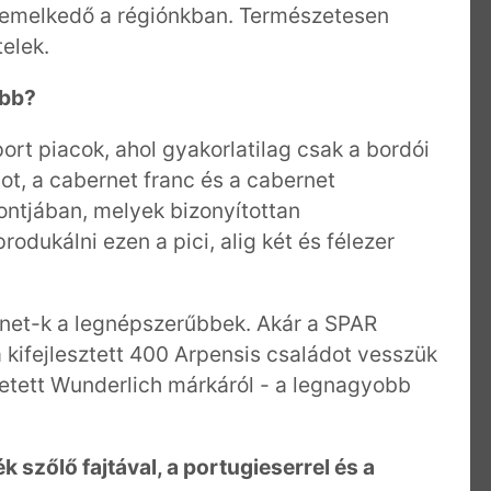
kiemelkedő a régiónkban. Természetesen
telek.
ább?
rt piacok, ahol gyakorlatilag csak a bordói
lot, a cabernet franc és a cabernet
ntjában, melyek bizonyítottan
odukálni ezen a pici, alig két és félezer
ernet-k a legnépszerűbbek. Akár a SPAR
kifejlesztett 400 Arpensis családot vesszük
etett Wunderlich márkáról - a legnagyobb
ék szőlő fajtával, a portugieserrel és a