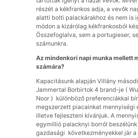
tartottak igényt a hazai vevők. Mive
részét a kékfrankos adja, a vevők nag
alatti bolti palackárakhoz és nem is
módon a kizárólag kékfrankosból készü
Összefoglalva, sem a portugieser, s
számunkra.
Az mindenkori napi munka mellett mi
számára?
Kapacitásunk alapján Villány másod
Jammertal Borbirtok 4 brand-je ( Wu
Noor ) különböző preferenciákkal bí
megszerzett piacainkat mennyiségi 
illetve fejleszteni kívánjuk. A menn
egymillió palacknyi borról beszélün
gazdasági következményekkel jár a b