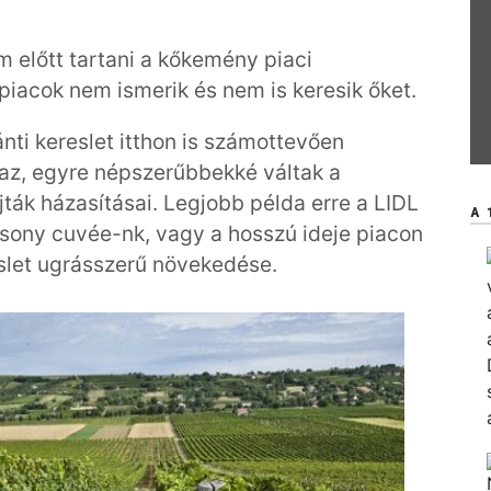
 előtt tartani a kőkemény piaci
piacok nem ismerik és nem is keresik őket.
ránti kereslet itthon is számottevően
az, egyre népszerűbbekké váltak a
jták házasításai. Legjobb példa erre a LIDL
A 
sony cuvée-nk, vagy a hosszú ideje piacon
eslet ugrásszerű növekedése.