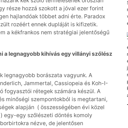
l hazánk kék szőlő termelésének oroszlán
y része hozzá szokott a jóval ezer forint
 igen hajlandóak többet adni érte. Paradox
lt rozéért ennek dupláját is kifizetik.
em a kékfrankos nem stratégiai jelentőségű
 a legnagyobb kihívás egy villányi szőlész
ik legnagyobb borászata vagyunk. A
nderlich, Jammertal, Cassiopeia és Koh-I-
ró fogyasztói rétegek számára készül. A
és minőségi szempontokból is megtartani,
yiségek alapján ( összességében évi közel
k ) egy-egy szőlészeti döntés komoly
orbirtokra nézve, de jelentősen