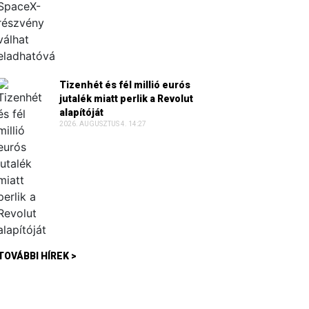
Tizenhét és fél millió eurós
jutalék miatt perlik a Revolut
alapítóját
2026. AUGUSZTUS 4. 14:27
TOVÁBBI HÍREK >