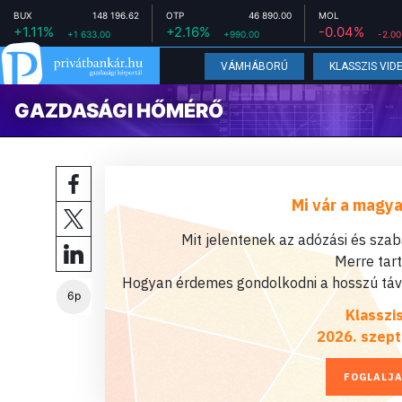
BUX
148 196.62
OTP
46 890.00
MOL
+1.11%
+2.16%
-0.04%
+1 633.00
+990.00
-2.00
VÁMHÁBORÚ
KLASSZIS VID
GAZDASÁGI HŐMÉRŐ
Mi vár a magya
Mit jelentenek az adózási és sza
Merre tar
Hogyan érdemes gondolkodni a hosszú távú
6p
Klasszi
2026. szept
FOGLALJA