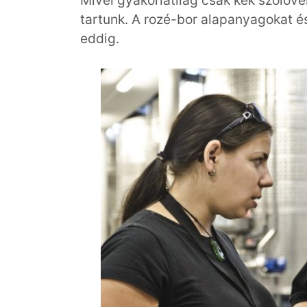
Mivel gyakorlatilag csak kék szőlőv
tartunk. A rozé-bor alapanyagokat és
eddig.