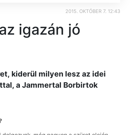
2015. OKTÓBER 7. 12:43
az igazán jó
, kiderül milyen lesz az idei
ttal, a Jammertal Borbirtok
?