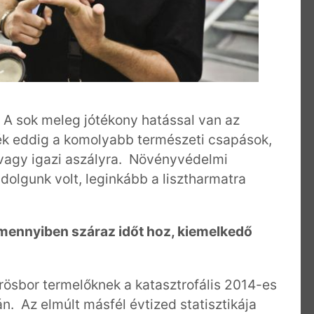
. A sok meleg jótékony hatással van az
lték eddig a komolyabb természeti csapások,
e vagy igazi aszályra. Növényvédelmi
dolgunk volt, leginkább a lisztharmatra
 Amennyiben száraz időt hoz, kiemelkedő
rösbor termelőknek a katasztrofális 2014-es
. Az elmúlt másfél évtized statisztikája