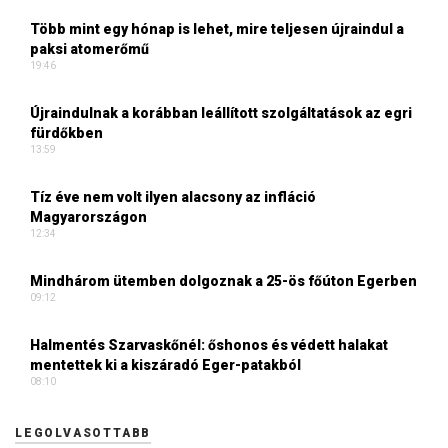
Több mint egy hónap is lehet, mire teljesen újraindul a
paksi atomerőmű
19:46
Újraindulnak a korábban leállított szolgáltatások az egri
fürdőkben
13:59
Tíz éve nem volt ilyen alacsony az infláció
Magyarországon
12:34
Mindhárom ütemben dolgoznak a 25-ös főúton Egerben
09:12
Halmentés Szarvaskőnél: őshonos és védett halakat
mentettek ki a kiszáradó Eger-patakból
08:10
LEGOLVASOTTABB