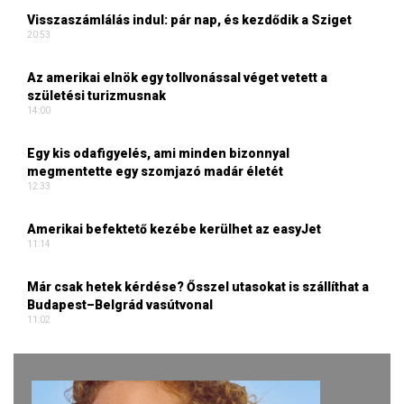
Visszaszámlálás indul: pár nap, és kezdődik a Sziget
20:53
Az amerikai elnök egy tollvonással véget vetett a
születési turizmusnak
14:00
Egy kis odafigyelés, ami minden bizonnyal
megmentette egy szomjazó madár életét
12:33
Amerikai befektető kezébe kerülhet az easyJet
11:14
Már csak hetek kérdése? Ősszel utasokat is szállíthat a
Budapest–Belgrád vasútvonal
11:02