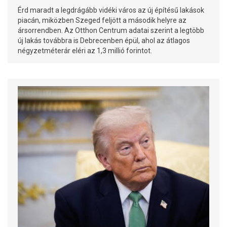
Érd maradt a legdrágább vidéki város az új építésű lakások
piacán, miközben Szeged feljött a második helyre az
ársorrendben. Az Otthon Centrum adatai szerint a legtöbb
új lakás továbbra is Debrecenben épül, ahol az átlagos
négyzetméterár eléri az 1,3 millió forintot.