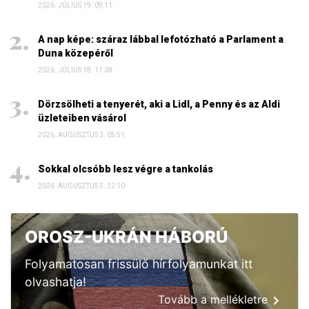
2026. JÚLIUS 19. 09:11
A nap képe: száraz lábbal lefotózható a Parlament a
Duna közepéről
2026. JÚLIUS 18. 11:38
Dörzsölheti a tenyerét, aki a Lidl, a Penny és az Aldi
üzleteiben vásárol
2026. AUGUSZTUS 3. 05:51
Sokkal olcsóbb lesz végre a tankolás
2026. AUGUSZTUS 5. 12:10
OROSZ-UKRÁN HÁBORÚ
Folyamatosan frissülő hírfolyamunkat itt
olvashatja!
Tovább a mellékletre