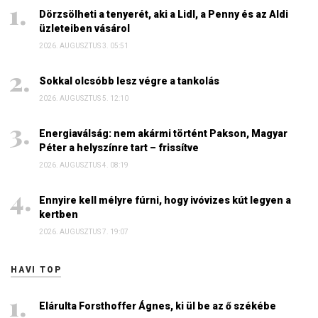
Dörzsölheti a tenyerét, aki a Lidl, a Penny és az Aldi
üzleteiben vásárol
2026. AUGUSZTUS 3. 05:51
Sokkal olcsóbb lesz végre a tankolás
2026. AUGUSZTUS 5. 12:10
Energiaválság: nem akármi történt Pakson, Magyar
Péter a helyszínre tart – frissítve
2026. AUGUSZTUS 4. 08:19
Ennyire kell mélyre fúrni, hogy ivóvizes kút legyen a
kertben
2026. AUGUSZTUS 7. 19:07
HAVI TOP
Elárulta Forsthoffer Ágnes, ki ül be az ő székébe