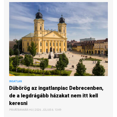
INGATLAN
Dübörög az ingatlanpiac Debrecenben,
de a legdrágább házakat nem itt kell
keresni
PRIVÁTBANKÁR.HU | 2026. JÚLIUS 6. 13:49