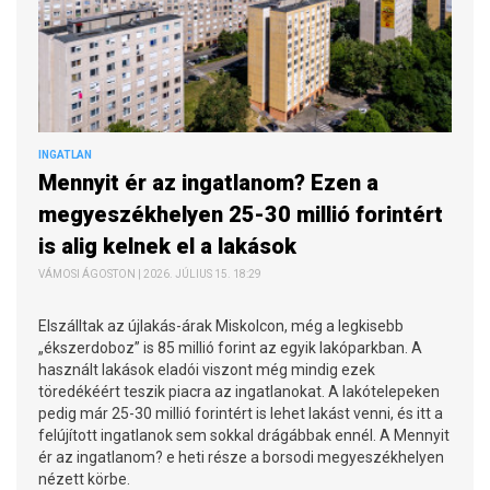
INGATLAN
Mennyit ér az ingatlanom? Ezen a
megyeszékhelyen 25-30 millió forintért
is alig kelnek el a lakások
VÁMOSI ÁGOSTON | 2026. JÚLIUS 15. 18:29
Elszálltak az újlakás-árak Miskolcon, még a legkisebb
„ékszerdoboz” is 85 millió forint az egyik lakóparkban. A
használt lakások eladói viszont még mindig ezek
töredékéért teszik piacra az ingatlanokat. A lakótelepeken
pedig már 25-30 millió forintért is lehet lakást venni, és itt a
felújított ingatlanok sem sokkal drágábbak ennél. A Mennyit
ér az ingatlanom? e heti része a borsodi megyeszékhelyen
nézett körbe.