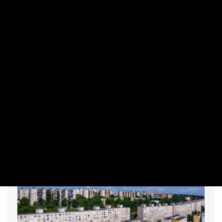
INGATLAN
Kihirdetik a ponthatárokat, de idén
meglepetés várja az albérletvadászokat
PRIVÁTBANKÁR.HU | 2026. JÚLIUS 22. 13:14
Csütörtökön indul a roham, most még lehet jó lakást találni.