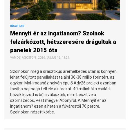
INGATLAN
Mennyit ér az ingatlanom? Szolnok
felzárkózott, hétszeresére drágultak a
panelek 2015 óta
VÁMOSI ÁGOSTON | 2026. JÚLIUS 12. 11:29
Szolnokon még a drasztikus áremelkedés után is könnyen
lehet felújított panellakást találni 36-38 millió forintért, az
egykori Mol-irodaház helyén épülő Ady26 projekt azonban
tovább hajthatja felfelé az árakat. 40 millióból a családi
házak között is bő a választék, nem beszélve a
szomszédos, Pest megyei Abonyról. A Mennyit ér az
ingatlanom? ezen a héten a fővárostól 70 percre,
Szolnokon nézett körbe.