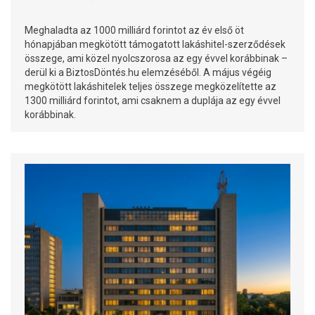
Meghaladta az 1000 milliárd forintot az év első öt
hónapjában megkötött támogatott lakáshitel-szerződések
összege, ami közel nyolcszorosa az egy évvel korábbinak –
derül ki a BiztosDöntés.hu elemzéséből. A május végéig
megkötött lakáshitelek teljes összege megközelítette az
1300 milliárd forintot, ami csaknem a duplája az egy évvel
korábbinak.