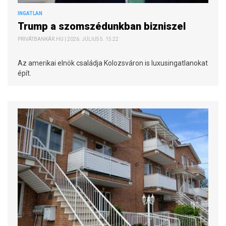
INGATLAN
Trump a szomszédunkban bizniszel
PRIVÁTBANKÁR.HU | 2026. JÚLIUS 5. 15:22
Az amerikai elnök családja Kolozsváron is luxusingatlanokat
épít.