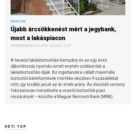
INGATLAN
Újabb árcsökkenést mért a jegybank,
most a lakáspiacon
PRIVÁTBANKÁR.HU | 2026. JÚLIUS 3. 12:35
A tavaszi lakásbiztosítási kampány és az egy éves
díjkorlátozás nyomán ismét enyhén csökkentek a
lakásbiztosítási díjak. Az ingatlanokra vállalt maximális
biztosítói kárkifizetések mértéke eközben 9 százalékkal
nőtt, így tovább javult az ár-érték arány. Az éleződő verseny
fokozatosan mérsékelte a vezető biztosítók piaci
részarányát – közölte a Magyar Nemzeti Bank (MNB).
HETI TOP