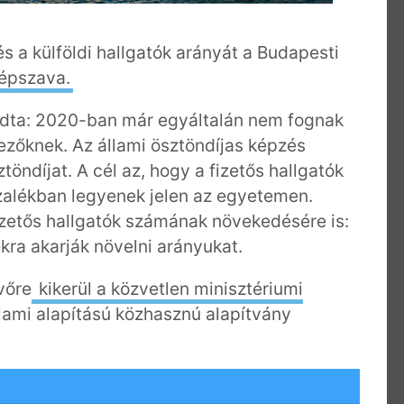
és a külföldi hallgatók arányát a Budapesti
épszava.
ondta: 2020-ban már egyáltalán nem fognak
kezőknek. Az állami ösztöndíjas képzés
öndíjat. A cél az, hogy a fizetős hallgatók
alékban legyenek jelen az egyetemen.
fizetős hallgatók számának növekedésére is:
ékra akarják növelni arányukat.
vőre
kikerül a közvetlen minisztériumi
llami alapítású közhasznú alapítvány