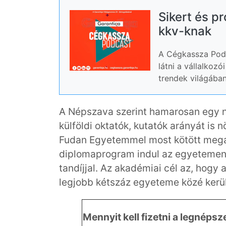
Sikert és p
kkv-knak
A Cégkassza Podc
látni a vállalkoz
trendek világában
A Népszava szerint hamarosan egy n
külföldi oktatók, kutatók arányát is 
Fudan Egyetemmel most kötött megá
diplomaprogram indul az egyetemen,
tandíjjal. Az akadémiai cél az, hogy 
legjobb kétszáz egyeteme közé kerü
Mennyit kell fizetni a legnép