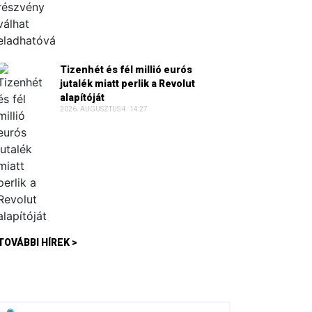
Tizenhét és fél millió eurós
jutalék miatt perlik a Revolut
alapítóját
2026. AUGUSZTUS 4. 14:27
TOVÁBBI HÍREK >