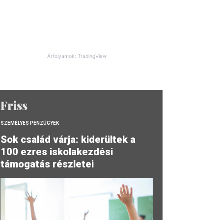
Árfolyamok: TradingView
Friss
SZEMÉLYES PÉNZÜGYEK
Sok család várja: kiderültek a
100 ezres iskolakezdési
támogatás részletei