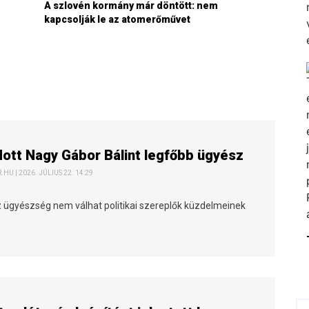
A szlovén kormány már döntött: nem
kapcsolják le az atomerőművet
tt Nagy Gábor Bálint legfőbb ügyész
HU | 2026. JÚLIUS 22. 14:29
z ügyészség nem válhat politikai szereplők küzdelmeinek
.