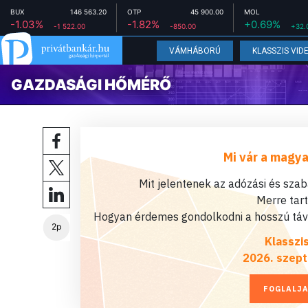
BUX
146 563.20
OTP
45 900.00
MOL
-1.03%
-1.82%
+0.69%
-1 522.00
-850.00
+32.
VÁMHÁBORÚ
KLASSZIS VID
GAZDASÁGI HŐMÉRŐ
Mi vár a magya
Mit jelentenek az adózási és sza
Merre tar
Hogyan érdemes gondolkodni a hosszú távú
2p
Klasszi
2026. szept
FOGLALJA