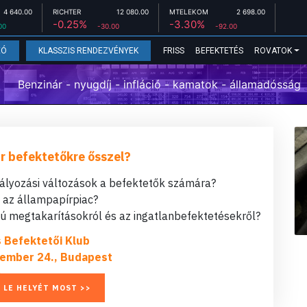
4 640.00
RICHTER
12 080.00
MTELEKOM
2 698.00
-0.25%
-3.30%
00
-30.00
-92.00
FRISS
BEFEKTETÉS
ROVATOK
EÓ
KLASSZIS RENDEZVÉNYEK
Benzinár - nyugdíj - infláció - kamatok - államadósság
r befektetőkre ősszel?
bályozási változások a befektetők számára?
t az állampapírpiac?
 megtakarításokról és az ingatlanbefektetésekről?
s Befektetői Klub
ember 24., Budapest
 LE HELYÉT MOST >>