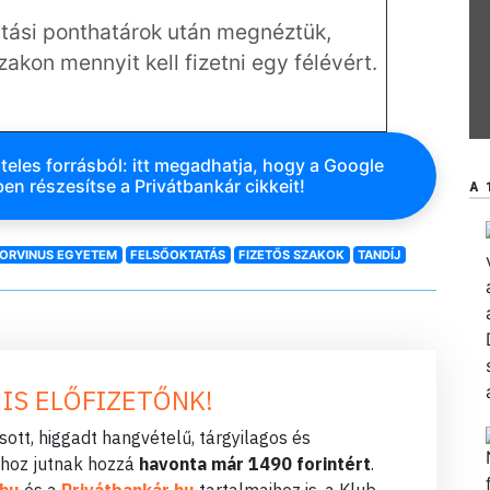
tatási ponthatárok után megnéztük,
kon mennyit kell fizetni egy félévért.
teles forrásból: itt megadhatja, hogy a Google
en részesítse a Privátbankár cikkeit!
A 
ORVINUS EGYETEM
FELSŐOKTATÁS
FIZETŐS SZAKOK
TANDÍJ
 IS ELŐFIZETŐNK!
ott, higgadt hangvételű, tárgyilagos és
hoz jutnak hozzá
havonta már 1490 forintért
.