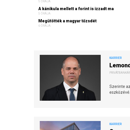
5 ÓRÁJA
A kánikula mellett a forint is izzadt ma
5 ÓRÁJA
Megütötték a magyar tőzsdét
6 ÓRÁJA
KARRIER
Lemondo
PRIVÁTBANKÁR.
Szerinte a
eszközévé
KARRIER