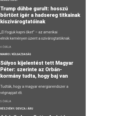
Trump dühbe gurult: hosszú
börtönt ígér a hadsereg titkainak
kiszivárogtatóinak
„El fogjuk kapni őket” – az amerikai
elnök keményen üzent a szivárogtatóknak.
4 ÓRÁJA
MAKRO / KÜLGAZDASÁG
Súlyos kijelentést tett Magyar
Péter: szerinte az Orbán-
kormány tudta, hogy baj van
Tudták, hogy a magyar energiarendszer a
végnapjait éli.
5 ÓRÁJA
RÉSZVÉNY / DEVIZA / ÁRU