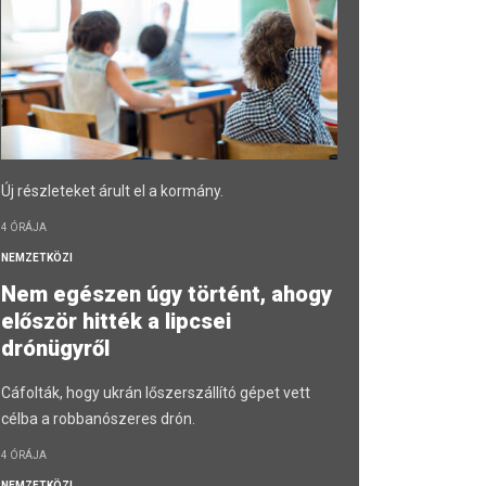
Új részleteket árult el a kormány.
4 ÓRÁJA
NEMZETKÖZI
Nem egészen úgy történt, ahogy
először hitték a lipcsei
drónügyről
Cáfolták, hogy ukrán lőszerszállító gépet vett
célba a robbanószeres drón.
4 ÓRÁJA
NEMZETKÖZI