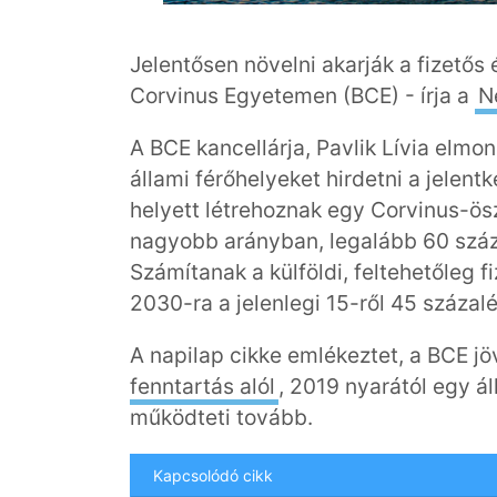
Jelentősen növelni akarják a fizetős 
Corvinus Egyetemen (BCE) - írja a
N
A BCE kancellárja, Pavlik Lívia elm
állami férőhelyeket hirdetni a jelent
helyett létrehoznak egy Corvinus-öszt
nagyobb arányban, legalább 60 száz
Számítanak a külföldi, feltehetőleg 
2030-ra a jelenlegi 15-ről 45 százal
A napilap cikke emlékeztet, a BCE jö
fenntartás alól
, 2019 nyarától egy á
működteti tovább.
Kapcsolódó cikk