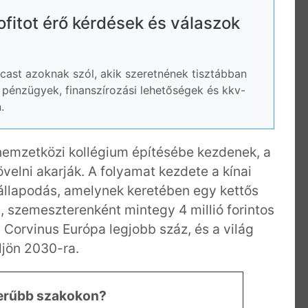
rofitot érő kérdések és válaszok
ast azoknak szól, akik szeretnének tisztábban
ói pénzügyek, finanszírozási lehetőségek és kkv-
.
emzetközi kollégium építésébe kezdenek, a
növelni akarják. A folyamat kezdete a kínai
llapodás, amelynek keretében egy kettős
 szemeszterenként mintegy 4 millió forintos
a Corvinus Európa legjobb száz, és a világ
ljön 2030-ra.
szerűbb szakokon?