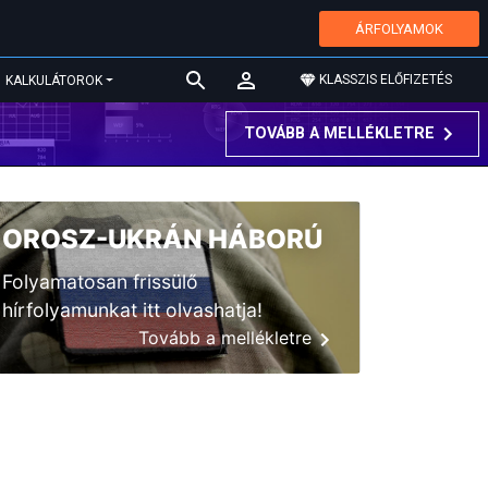
ÁRFOLYAMOK
KLASSZIS ELŐFIZETÉS
KALKULÁTOROK
TOVÁBB A MELLÉKLETRE
OROSZ-UKRÁN HÁBORÚ
Folyamatosan frissülő
hírfolyamunkat itt olvashatja!
Tovább a mellékletre