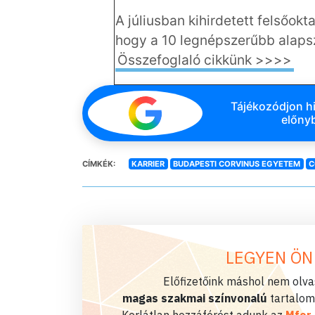
A júliusban kihirdetett felsőok
hogy a 10 legnépszerűbb alapsza
Összefoglaló cikkünk >>>>
Tájékozódjon hi
előnyb
CÍMKÉK:
KARRIER
BUDAPESTI CORVINUS EGYETEM
C
LEGYEN ÖN
Előfizetőink máshol nem olvas
magas szakmai színvonalú
tartalom