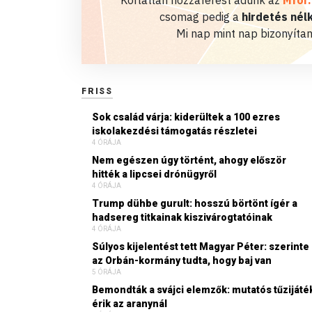
Korlátlan hozzáférést adunk az
Mfor
csomag pedig a
hirdetés nélk
Mi nap mint nap bizonyítan
FRISS
Sok család várja: kiderültek a 100 ezres
iskolakezdési támogatás részletei
4 ÓRÁJA
Nem egészen úgy történt, ahogy először
hitték a lipcsei drónügyről
4 ÓRÁJA
Trump dühbe gurult: hosszú börtönt ígér a
hadsereg titkainak kiszivárogtatóinak
4 ÓRÁJA
Súlyos kijelentést tett Magyar Péter: szerinte
az Orbán-kormány tudta, hogy baj van
5 ÓRÁJA
Bemondták a svájci elemzők: mutatós tűzijáté
érik az aranynál