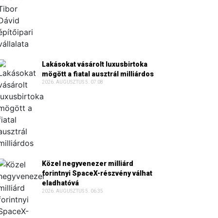
Lakásokat vásárolt luxusbirtoka
mögött a fiatal ausztrál milliárdos
2026. AUGUSZTUS 5. 07:08
Közel negyvenezer milliárd
forintnyi SpaceX-részvény válhat
eladhatóvá
2026. AUGUSZTUS 5. 06:35