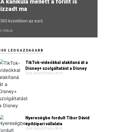
A kánikula mellett a forint is
izzadt ma
365 közelében az euró.
5 ÓRÁJA
100 LEGGAZDAGABB
TikTok-videókkal alakítaná át a
Disney+ szolgáltatást a Disney
2026. AUGUSZTUS 6. 09:30
Nyereségbe fordult Tibor Dávid
építőipari vállalata
2026. AUGUSZTUS 6. 08:19