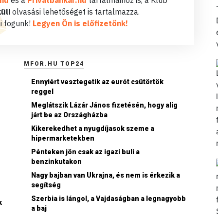
.hu
és a
Privátbankár.hu
tartalmaihoz is, a Klub
üli
olvasási lehetőséget is tartalmazza.
i fogunk!
Legyen Ön is előfizetőnk!
MFOR.HU TOP24
Ennyiért vesztegetik az eurót csütörtök
reggel
Meglátszik Lázár János fizetésén, hogy alig
járt be az Országházba
Kikerekedhet a nyugdíjasok szeme a
hipermarketekben
Pénteken jön csak az igazi buli a
benzinkutakon
Nagy bajban van Ukrajna, és nem is érkezik a
segítség
Szerbia is lángol, a Vajdaságban a legnagyobb
k
a baj