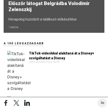
Először látogat Belgrádba Volodimir
Zelenszkij
Hónapokig húzódott a találkozó előkészítése.
1 NAPJA
A 100 LEGGAZDAGABB
TikTok-videókkal alakítaná át a Disney+
szolgáltatást a Disney
2026. AUGUSZTUS 6. 09:30
Nyereségbe fordult Tibor Dávid építőipari
3p
vállalata
2026. AUGUSZTUS 6. 08:19