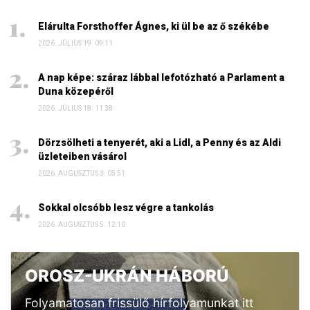
Elárulta Forsthoffer Ágnes, ki ül be az ő székébe
2026. JÚLIUS 19. 09:11
A nap képe: száraz lábbal lefotózható a Parlament a
Duna közepéről
2026. JÚLIUS 18. 11:38
Dörzsölheti a tenyerét, aki a Lidl, a Penny és az Aldi
üzleteiben vásárol
2026. AUGUSZTUS 3. 05:51
Sokkal olcsóbb lesz végre a tankolás
2026. AUGUSZTUS 5. 12:10
OROSZ-UKRÁN HÁBORÚ
Folyamatosan frissülő hírfolyamunkat itt