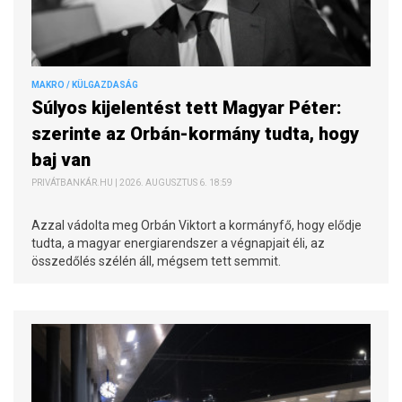
MAKRO / KÜLGAZDASÁG
Súlyos kijelentést tett Magyar Péter:
szerinte az Orbán-kormány tudta, hogy
baj van
PRIVÁTBANKÁR.HU | 2026. AUGUSZTUS 6. 18:59
Azzal vádolta meg Orbán Viktort a kormányfő, hogy elődje
tudta, a magyar energiarendszer a végnapjait éli, az
összedőlés szélén áll, mégsem tett semmit.