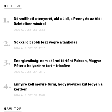
HETI TOP
Dörzsölheti a tenyerét, aki a Lidl, a Penny és az Aldi
üzleteiben vásárol
2026. AUGUSZTUS 3. 05:51
Sokkal olcsóbb lesz végre a tankolás
2026. AUGUSZTUS 5. 12:10
Energiaválság: nem akármi történt Pakson, Magyar
Péter a helyszínre tart – frissítve
2026. AUGUSZTUS 4. 08:19
Ennyire kell mélyre fúrni, hogy ivóvizes kút legyen a
kertben
2026. AUGUSZTUS 7. 19:07
HAVI TOP