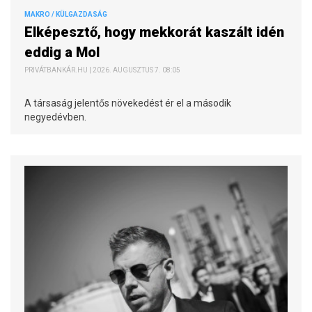
MAKRO / KÜLGAZDASÁG
Elképesztő, hogy mekkorát kaszált idén
eddig a Mol
PRIVÁTBANKÁR.HU | 2026. AUGUSZTUS 7. 08:05
A társaság jelentős növekedést ér el a második
negyedévben.