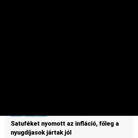
terhelte.
MAKRO / KÜLGAZDASÁG
Satuféket nyomott az infláció, főleg a
nyugdíjasok jártak jól