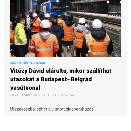
MAKRO / KÜLGAZDASÁG
Vitézy Dávid elárulta, mikor szállíthat
utasokat a Budapest–Belgrád
vasútvonal
PRIVÁTBANKÁR.HU | 2026. AUGUSZTUS 6. 16:49
Új szakaszba léphet a vitatott gigaberuházás.