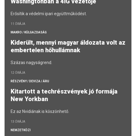
Washingtonban a 4iG vezetője
Erősítik a védelmi ipari együttműködést.
11 ÓRÁJA
MAKRO / KÜLGAZDASÁG
Kiderült, mennyi magyar áldozata volt az
embertelen hőhullámnak
Százas nagyságrend.
12 ÓRÁJA
RÉSZVÉNY / DEVIZA / ÁRU
Kitartott a techrészvények jó formája
New Yorkban
Ez az Nvidiának is köszönhető.
13 ÓRÁJA
NEMZETKÖZI