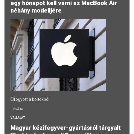
egy hónapot kell várni az MacBook Air
néhány modelljére
Elfogyott a boltokból.
6 ÓRÁJA
VÁLLALAT
Magyar kézifegyver-gyártásról tárgyalt