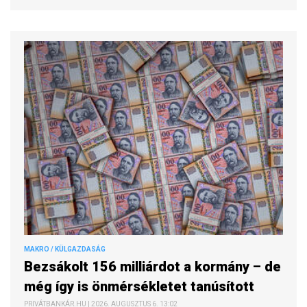
MAKRO / KÜLGAZDASÁG
Bezsákolt 156 milliárdot a kormány – de
még így is önmérsékletet tanúsított
PRIVÁTBANKÁR.HU | 2026. AUGUSZTUS 6. 13:02