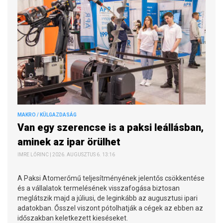
MAKRO / KÜLGAZDASÁG
Van egy szerencse is a paksi leállásban,
aminek az ipar örülhet
IMRE LŐRINC | 2026. AUGUSZTUS 6. 13:16
A Paksi Atomerőmű teljesítményének jelentős csökkentése
és a vállalatok termelésének visszafogása biztosan
meglátszik majd a júliusi, de leginkább az augusztusi ipari
adatokban. Ősszel viszont pótolhatják a cégek az ebben az
időszakban keletkezett kieséseket.