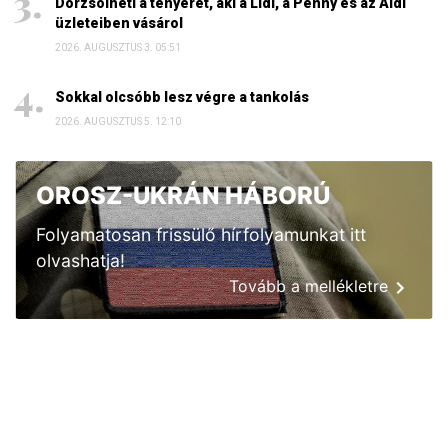
Dörzsölheti a tenyerét, aki a Lidl, a Penny és az Aldi
üzleteiben vásárol
2026. AUGUSZTUS 3. 05:51
Sokkal olcsóbb lesz végre a tankolás
2026. AUGUSZTUS 5. 12:10
OROSZ-UKRÁN HÁBORÚ
Folyamatosan frissülő hírfolyamunkat itt
olvashatja!
Tovább a mellékletre