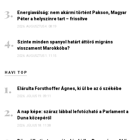
Energiaválság: nem akármi történt Pakson, Magyar
Péter a helyszínre tart – frissítve
2026. AUGUSZTUS 4. 08:19
Szinte minden spanyol határt áttörő migráns
visszament Marokkóba?
2026. AUGUSZTUS 1. 11:15
HAVI TOP
Elárulta Forsthoffer Ágnes, ki ül be az ő székébe
2026. JÚLIUS 19. 09:11
A nap képe: száraz lábbal lefotózható a Parlament a
Duna közepéről
2026. JÚLIUS 18. 11:38