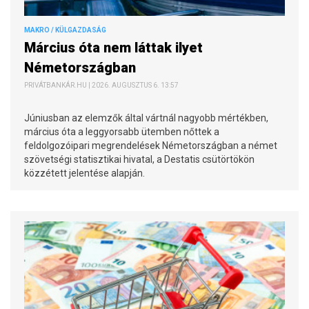
MAKRO / KÜLGAZDASÁG
Március óta nem láttak ilyet
Németországban
PRIVÁTBANKÁR.HU | 2026. AUGUSZTUS 6. 13:57
Júniusban az elemzők által vártnál nagyobb mértékben,
március óta a leggyorsabb ütemben nőttek a
feldolgozóipari megrendelések Németországban a német
szövetségi statisztikai hivatal, a Destatis csütörtökön
közzétett jelentése alapján.