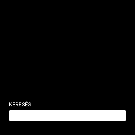
szőtt működőképes védőhálóval.
KERESÉS