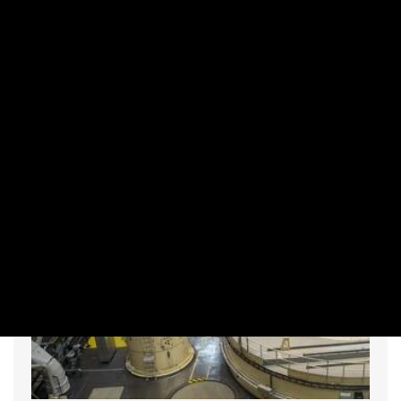
döntést hozott a kormány
PRIVÁTBANKÁR.HU | 2026. AUGUSZTUS 6. 16:14
Kinyitják az ajtót a szélerőművek előtt.