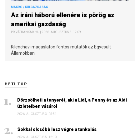
MAKRO / KÜLGAZDASÁG
Az iráni háború ellenére is pörög az
amerikai gazdaság
PRIVÁTBANKÁR.HU | 2026. AUGUSZTUS 6. 12:09
Kilenchavi magaslaton fontos mutatók az Egyesült
Államokban.
HETI TOP
Dörzsölheti a tenyerét, aki a Lidl, a Penny és az Aldi
üzleteiben vásárol
2026. AUGUSZTUS 3. 05:51
Sokkal olcsóbb lesz végre a tankolás
2026. AUGUSZTUS 5. 12:10