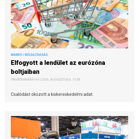
MAKRO / KÜLGAZDASÁG
Elfogyott a lendület az eurózóna
boltjaiban
PRIVÁTBANKÁR.HU | 2026. AUGUSZTUS 6. 13:38
Csalódást okozott a kiskereskedelmi adat.