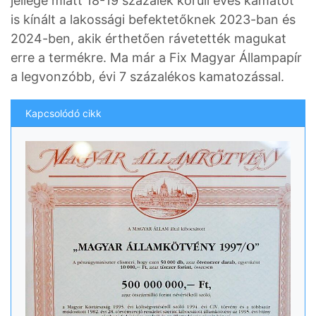
jellege miatt 18-19 százalék körüli éves kamatot
is kínált a lakossági befektetőknek 2023-ban és
2024-ben, akik érthetően rávetették magukat
erre a termékre. Ma már a Fix Magyar Állampapír
a legvonzóbb, évi 7 százalékos kamatozással.
Kapcsolódó cikk