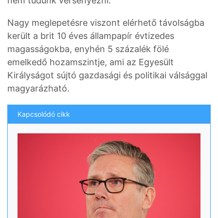
nem tudunk versenyezni.
Nagy meglepetésre viszont elérhető távolságba
került a brit 10 éves állampapír évtizedes
magasságokba, enyhén 5 százalék fölé
emelkedő hozamszintje, ami az Egyesült
Királyságot sújtó gazdasági és politikai válsággal
magyarázható.
Kapcsolódó cikk