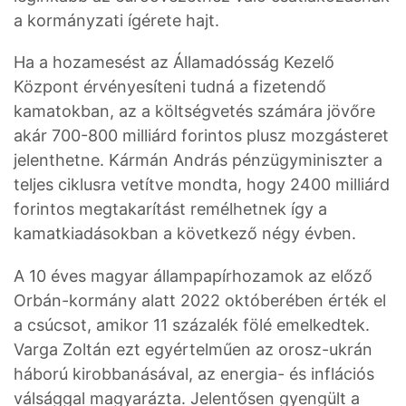
a kormányzati ígérete hajt.
Ha a hozamesést az Államadósság Kezelő
Központ érvényesíteni tudná a fizetendő
kamatokban, az a költségvetés számára jövőre
akár 700-800 milliárd forintos plusz mozgásteret
jelenthetne. Kármán András pénzügyminiszter a
teljes ciklusra vetítve mondta, hogy 2400 milliárd
forintos megtakarítást remélhetnek így a
kamatkiadásokban a következő négy évben.
A 10 éves magyar állampapírhozamok az előző
Orbán-kormány alatt 2022 októberében érték el
a csúcsot, amikor 11 százalék fölé emelkedtek.
Varga Zoltán ezt egyértelműen az orosz-ukrán
háború kirobbanásával, az energia- és inflációs
válsággal magyarázta. Jelentősen gyengült a