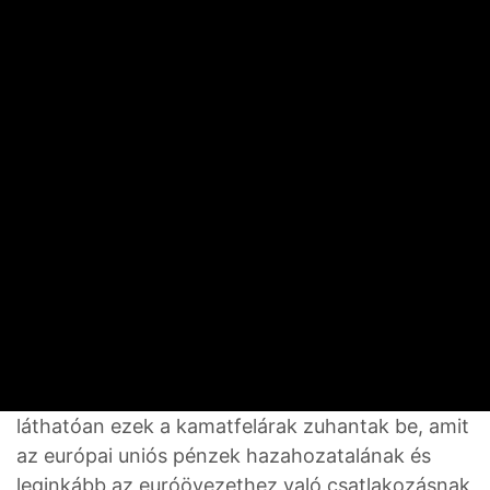
igazából egy államcsőd
elleni biztosításnak felel
meg. Emellett szerepet
játszik az adott ország
kamatszintje, illetve
kockázati megítélése, ami
szintén feljebb tolhatja az
állampapírok hozamát”
– magyarázta Varga Zoltán.
A Tisza Párt választási győzelme óta jól
láthatóan ezek a kamatfelárak zuhantak be, amit
az európai uniós pénzek hazahozatalának és
leginkább az euróövezethez való csatlakozásnak