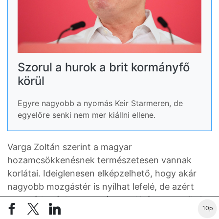
Szorul a hurok a brit kormányfő
körül
Egyre nagyobb a nyomás Keir Starmeren, de
egyelőre senki nem mer kiállni ellene.
Varga Zoltán szerint a magyar
hozamcsökkenésnek természetesen vannak
korlátai. Ideiglenesen elképzelhető, hogy akár
nagyobb mozgástér is nyílhat lefelé, de azért
nem várható, hogy tartósan a 10 éves amerikai
10p
állampapírhozamok alatt tartózkodjon a magyar