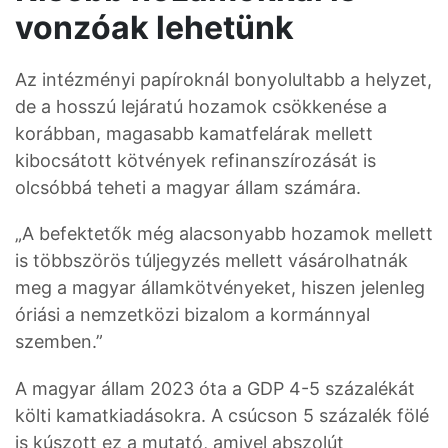
vonzóak lehetünk
Az intézményi papíroknál bonyolultabb a helyzet,
de a hosszú lejáratú hozamok csökkenése a
korábban, magasabb kamatfelárak mellett
kibocsátott kötvények refinanszírozását is
olcsóbbá teheti a magyar állam számára.
„A befektetők még alacsonyabb hozamok mellett
is többszörös túljegyzés mellett vásárolhatnák
meg a magyar államkötvényeket, hiszen jelenleg
óriási a nemzetközi bizalom a kormánnyal
szemben.”
A magyar állam 2023 óta a GDP 4-5 százalékát
költi kamatkiadásokra. A csúcson 5 százalék fölé
is kúszott ez a mutató, amivel abszolút