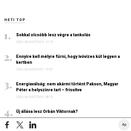
HETI TOP
Sokkal olcsóbb lesz végre a tankolás
2026. AUGUSZTUS 5. 12:10
Ennyire kell mélyre fúrni, hogy ivóvizes kút legyen a
kertben
2026. AUGUSZTUS 7. 19:07
Energiaválság: nem akármi történt Pakson, Magyar
Péter a helyszínre tart – frissítve
2026. AUGUSZTUS 4. 08:19
Új állása lesz Orbán Viktornak?
2026. AUGUSZTUS 10. 13:14
4p