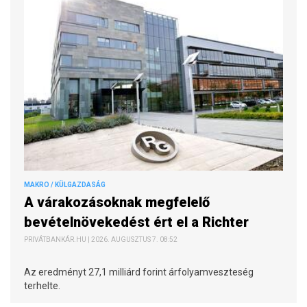
MAKRO / KÜLGAZDASÁG
A várakozásoknak megfelelő
bevételnövekedést ért el a Richter
PRIVÁTBANKÁR.HU | 2026. AUGUSZTUS 7. 08:52
Az eredményt 27,1 milliárd forint árfolyamveszteség
terhelte.