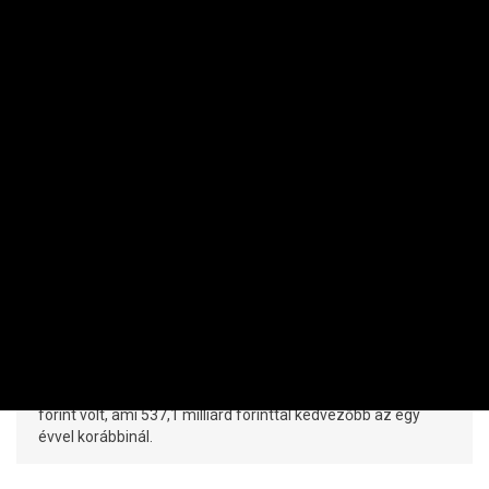
MAKRO / KÜLGAZDASÁG
Júliusi költségvetési bravúr – több mint
500 milliárd forintos többlet
PRIVÁTBANKÁR.HU | 2026. AUGUSZTUS 10. 11:30
Júliusban a központi alrendszer többlete 524,3 milliárd
forint volt, ami 537,1 milliárd forinttal kedvezőbb az egy
évvel korábbinál.