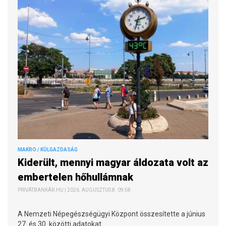
MAKRO / KÜLGAZDASÁG
Kiderült, mennyi magyar áldozata volt az
embertelen hőhullámnak
PRIVÁTBANKÁR.HU | 2026. AUGUSZTUS 8. 09:58
A Nemzeti Népegészségügyi Központ összesítette a június
27. és 30. közötti adatokat.