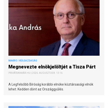
MAKRO / KÜLGAZDASÁG
Megnevezte elnökjelöltjét a Tisza Párt
PRIVÁTBANKÁR.HU | 2026. AUGUSZTUS 8. 13:16
A Legfelsőbb Bíróság korábbi elnöke köztársasági elnök
lehet. Kedden dönt az Országgyűlés.