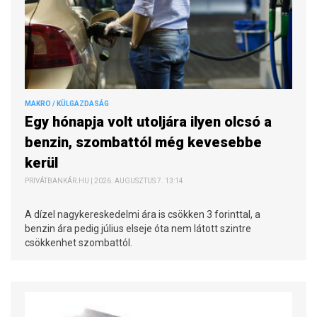
MAKRO / KÜLGAZDASÁG
Egy hónapja volt utoljára ilyen olcsó a
benzin, szombattól még kevesebbe
kerül
PRIVÁTBANKÁR.HU | 2026. AUGUSZTUS 7. 13:14
A dízel nagykereskedelmi ára is csökken 3 forinttal, a
benzin ára pedig július elseje óta nem látott szintre
csökkenhet szombattól.