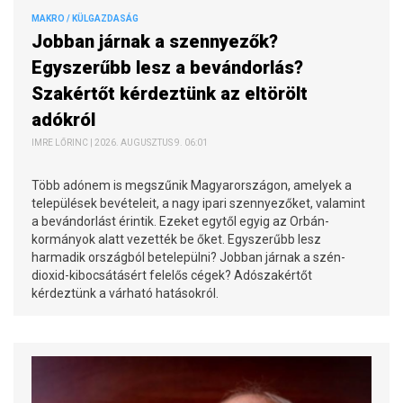
MAKRO / KÜLGAZDASÁG
Jobban járnak a szennyezők?
Egyszerűbb lesz a bevándorlás?
Szakértőt kérdeztünk az eltörölt
adókról
IMRE LŐRINC | 2026. AUGUSZTUS 9. 06:01
Több adónem is megszűnik Magyarországon, amelyek a
települések bevételeit, a nagy ipari szennyezőket, valamint
a bevándorlást érintik. Ezeket egytől egyig az Orbán-
kormányok alatt vezették be őket. Egyszerűbb lesz
harmadik országból betelepülni? Jobban járnak a szén-
dioxid-kibocsátásért felelős cégek? Adószakértőt
kérdeztünk a várható hatásokról.