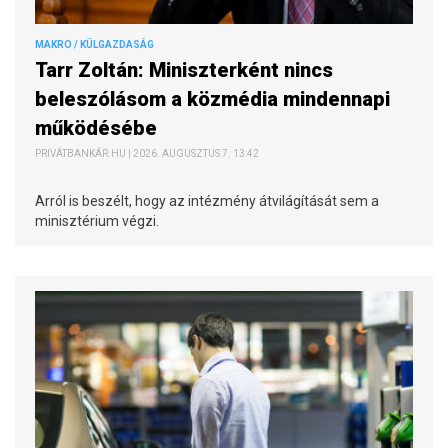
MAKRO / KÜLGAZDASÁG
Tarr Zoltán: Miniszterként nincs
beleszólásom a közmédia mindennapi
működésébe
PRIVÁTBANKÁR.HU | 2026. AUGUSZTUS 7. 13:42
Arról is beszélt, hogy az intézmény átvilágítását sem a
minisztérium végzi.