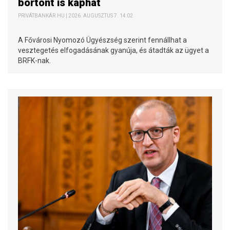
börtönt is kaphat
PRIVÁTBANKÁR.HU | 2026. AUGUSZTUS 7. 14:02
A Fővárosi Nyomozó Ügyészség szerint fennállhat a
vesztegetés elfogadásának gyanúja, és átadták az ügyet a
BRFK-nak.