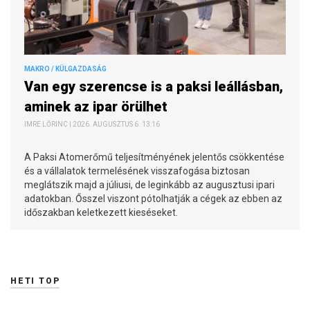
MAKRO / KÜLGAZDASÁG
Van egy szerencse is a paksi leállásban,
aminek az ipar örülhet
IMRE LŐRINC | 2026. AUGUSZTUS 6. 13:16
A Paksi Atomerőmű teljesítményének jelentős csökkentése
és a vállalatok termelésének visszafogása biztosan
meglátszik majd a júliusi, de leginkább az augusztusi ipari
adatokban. Ősszel viszont pótolhatják a cégek az ebben az
időszakban keletkezett kieséseket.
HETI TOP