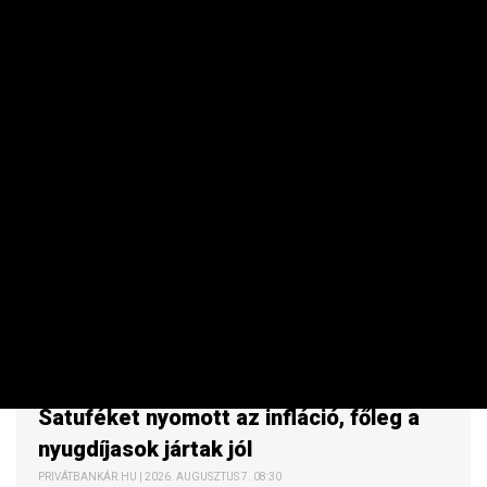
MAKRO / KÜLGAZDASÁG
Satuféket nyomott az infláció, főleg a
nyugdíjasok jártak jól
PRIVÁTBANKÁR.HU | 2026. AUGUSZTUS 7. 08:30