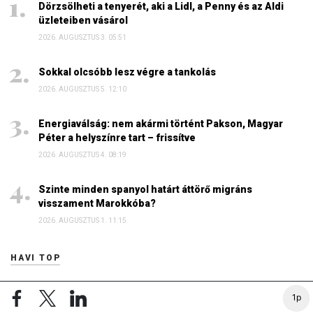
Dörzsölheti a tenyerét, aki a Lidl, a Penny és az Aldi
üzleteiben vásárol
2026. AUGUSZTUS 3. 05:51
Sokkal olcsóbb lesz végre a tankolás
2026. AUGUSZTUS 5. 12:10
Energiaválság: nem akármi történt Pakson, Magyar
Péter a helyszínre tart – frissítve
2026. AUGUSZTUS 4. 08:19
Szinte minden spanyol határt áttörő migráns
visszament Marokkóba?
2026. AUGUSZTUS 1. 11:15
HAVI TOP
Elárulta Forsthoffer Ágnes, ki ül be az ő székébe
1p
2026. JÚLIUS 19. 09:11