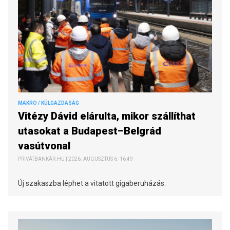
MAKRO / KÜLGAZDASÁG
Vitézy Dávid elárulta, mikor szállíthat
utasokat a Budapest–Belgrád
vasútvonal
PRIVÁTBANKÁR.HU | 2026. AUGUSZTUS 6. 16:49
Új szakaszba léphet a vitatott gigaberuházás.