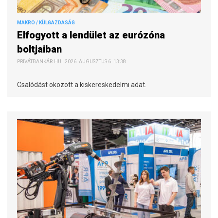
MAKRO / KÜLGAZDASÁG
Elfogyott a lendület az eurózóna
boltjaiban
PRIVÁTBANKÁR.HU | 2026. AUGUSZTUS 6. 13:38
Csalódást okozott a kiskereskedelmi adat.