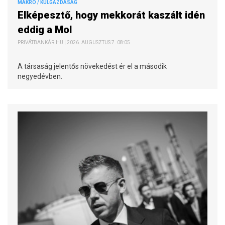
MAKRO / KÜLGAZDASÁG
Elképesztő, hogy mekkorát kaszált idén
eddig a Mol
PRIVÁTBANKÁR.HU | 2026. AUGUSZTUS 7. 08:05
A társaság jelentős növekedést ér el a második
negyedévben.