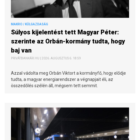
MAKRO / KÜLGAZDASÁG
Súlyos kijelentést tett Magyar Péter:
szerinte az Orbán-kormány tudta, hogy
baj van
PRIVÁTBANKÁR.HU | 2026. AUGUSZTUS 6. 18:59
Azzal vádolta meg Orbán Viktort a kormányfő, hogy elődje
tudta, a magyar energiarendszer a végnapjait éli, az
összedőlés szélén áll, mégsem tett semmit.