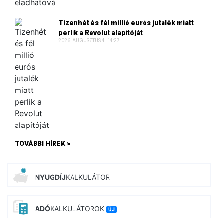
Tizenhét és fél millió eurós jutalék miatt
perlik a Revolut alapítóját
2026. AUGUSZTUS 4. 14:27
TOVÁBBI HÍREK >
NYUGDÍJ
KALKULÁTOR
ADÓ
KALKULÁTOROK
ÚJ