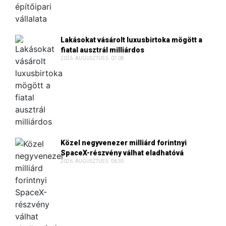
Lakásokat vásárolt luxusbirtoka mögött a
fiatal ausztrál milliárdos
2026. AUGUSZTUS 5. 07:08
Közel negyvenezer milliárd forintnyi
SpaceX-részvény válhat eladhatóvá
2026. AUGUSZTUS 5. 06:35