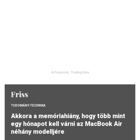
Árfolyamok: TradingView
Friss
TUDOMÁNY-TECHNIKA
Akkora a memóriahiány, hogy több mint
egy hónapot kell várni az MacBook Air
néhány modelljére