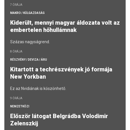
7 ÓRÁJA
MAKRO / KÜLGAZDASÁG
Kiderült, mennyi magyar áldozata volt az
embertelen hőhullámnak
Százas nagyságrend.
8 ÓRÁJA
RÉSZVÉNY / DEVIZA / ÁRU
Kitartott a techrészvények jó formája
New Yorkban
Ez az Nvidiának is köszönhető.
9 ÓRÁJA
NEMZETKÖZI
Először látogat Belgrádba Volodimir
Zelenszkij