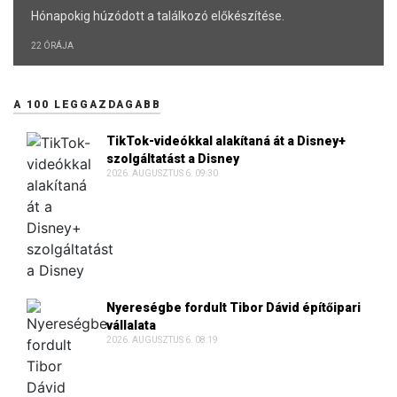
Hónapokig húzódott a találkozó előkészítése.
22 ÓRÁJA
A 100 LEGGAZDAGABB
TikTok-videókkal alakítaná át a Disney+
szolgáltatást a Disney
2026. AUGUSZTUS 6. 09:30
Nyereségbe fordult Tibor Dávid építőipari
vállalata
2026. AUGUSZTUS 6. 08:19