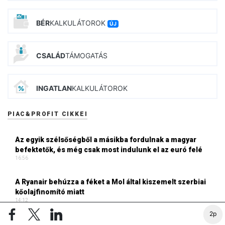
BÉR
KALKULÁTOROK
ÚJ
CSALÁD
TÁMOGATÁS
INGATLAN
KALKULÁTOROK
PIAC&PROFIT CIKKEI
Az egyik szélsőségből a másikba fordulnak a magyar
befektetők, és még csak most indulunk el az euró felé
16:56
A Ryanair behúzza a féket a Mol által kiszemelt szerbiai
kőolajfinomító miatt
14:12
2p
A papírforma győzött a Tisza Párt államfőjelölésén