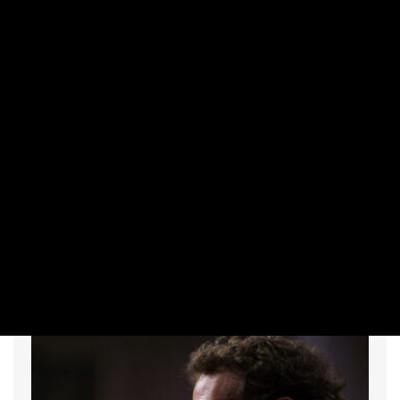
NEMZETKÖZI
Egész Európa megérzi, hogy köhécsel a
német ipar
PRIVÁTBANKÁR.HU | 2026. AUGUSZTUS 7. 10:20
Sorozatban harmadik hónapja bővült a kibocsátás.