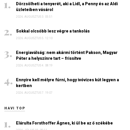
Dörzsölheti a tenyerét, aki a Lidl, a Penny és az Aldi
üzleteiben vásárol
2026. AUGUSZTUS 3. 05:51
Sokkal olcsóbb lesz végre a tankolás
2026. AUGUSZTUS 5. 12:10
Energiaválság: nem akármi történt Pakson, Magyar
Péter a helyszínre tart – frissítve
2026. AUGUSZTUS 4. 08:19
Ennyire kell mélyre fúrni, hogy ivóvizes kút legyen a
kertben
2026. AUGUSZTUS 7. 19:07
HAVI TOP
Elárulta Forsthoffer Ágnes, ki ül be az ő székébe