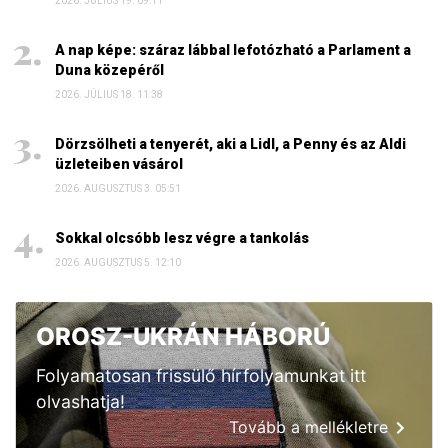
2026. JÚLIUS 19. 09:11
A nap képe: száraz lábbal lefotózható a Parlament a
Duna közepéről
2026. JÚLIUS 18. 11:38
Dörzsölheti a tenyerét, aki a Lidl, a Penny és az Aldi
üzleteiben vásárol
2026. AUGUSZTUS 3. 05:51
Sokkal olcsóbb lesz végre a tankolás
2026. AUGUSZTUS 5. 12:10
OROSZ-UKRÁN HÁBORÚ
Folyamatosan frissülő hírfolyamunkat itt
olvashatja!
Tovább a mellékletre