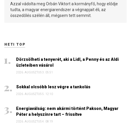
Azzal vádolta meg Orbán Viktort a kormányfő, hogy elődje
tudta, a magyar energiarendszer a végnapjait éli, az
összedőlés szélén áll, mégsem tett semmit.
HETI TOP
Dörzsölheti a tenyerét, aki a Lidl, a Penny és az Aldi
üzleteiben vásárol
2026. AUGUSZTUS 3. 05:51
Sokkal olcsóbb lesz végre a tankolás
2026. AUGUSZTUS 5. 12:10
Energiaválság: nem akármi történt Pakson, Magyar
Péter a helyszínre tart – frissítve
2026. AUGUSZTUS 4. 08:19