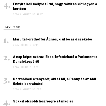
Ennyire kell mélyre fúrni, hogy ivóvizes kút legyen a
kertben
2026. AUGUSZTUS 7. 19:07
HAVI TOP
Elárulta Forsthoffer Ágnes, ki ül be az ő székébe
2026. JÚLIUS 19. 09:11
A nap képe: száraz lábbal lefotózható a Parlament a
Duna közepéről
2026. JÚLIUS 18. 11:38
Dörzsölheti a tenyerét, aki a Lidl, a Penny és az Aldi
üzleteiben vásárol
2026. AUGUSZTUS 3. 05:51
Sokkal olcsóbb lesz végre a tankolás