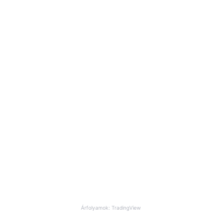
Árfolyamok: TradingView