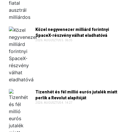
Közel negyvenezer milliárd forintnyi
SpaceX-részvény válhat eladhatóvá
2026. AUGUSZTUS 5. 06:35
Tizenhét és fél millió eurós jutalék miatt
perlik a Revolut alapítóját
2026. AUGUSZTUS 4. 14:27