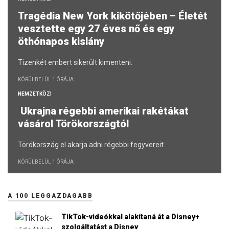
Tragédia New York kikötőjében – Életét
vesztette egy 27 éves nő és egy
öthónapos kislány
Tizenkét embert sikerült kimenteni.
KÖRÜLBELÜL 1 ÓRÁJA
NEMZETKÖZI
Ukrajna régebbi amerikai rakétákat
vásárol Törökországtól
Törökország el akarja adni régebbi fegyvereit.
KÖRÜLBELÜL 1 ÓRÁJA
A 100 LEGGAZDAGABB
TikTok-videókkal alakítaná át a Disney+
szolgáltatást a Disney