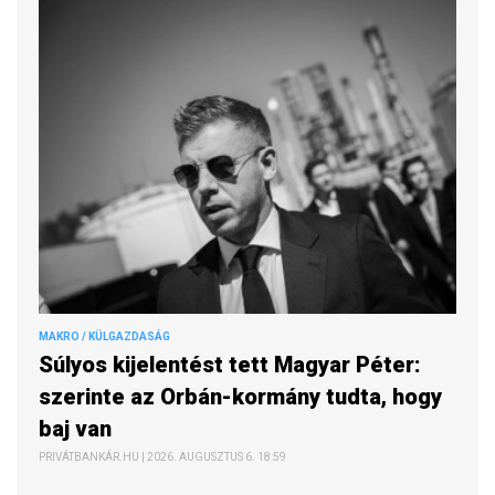
MAKRO / KÜLGAZDASÁG
Súlyos kijelentést tett Magyar Péter:
szerinte az Orbán-kormány tudta, hogy
baj van
PRIVÁTBANKÁR.HU | 2026. AUGUSZTUS 6. 18:59