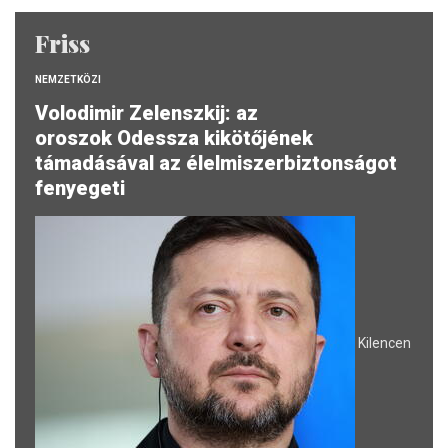
Friss
NEMZETKÖZI
Volodimir Zelenszkij: az
oroszok Odessza kikötőjének
támadásával az élelmiszerbiztonságot
fenyegeti
Kilencen