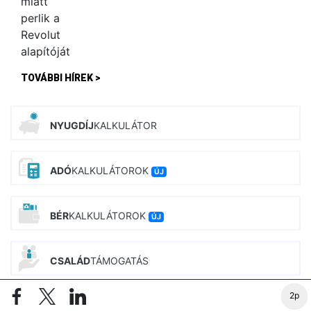
TOVÁBBI HÍREK >
NYUGDÍJ
KALKULÁTOR
ADÓ
KALKULÁTOROK
ÚJ
BÉR
KALKULÁTOROK
ÚJ
CSALÁD
TÁMOGATÁS
2p
INGATLAN
KALKULÁTOROK