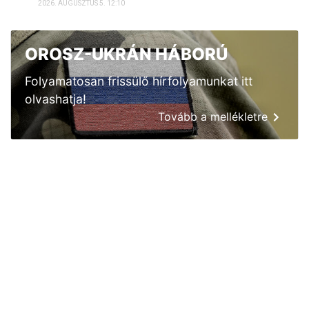
2026. AUGUSZTUS 5. 12:10
OROSZ-UKRÁN HÁBORÚ
Folyamatosan frissülő hírfolyamunkat itt
olvashatja!
Tovább a mellékletre