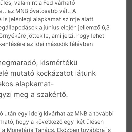
ülés, valamint a Fed várható
tt az MNB óvatosabb vált. A
s jelenlegi alapkamat szintje alatt
gállapodások a június elején jellemző 6,3
örnyékére jöttek le, ami jelzi, hogy lehet
kentésére az idei második félévben
 megmaradó, kismértékű
elé mutató kockázatot látunk
lékos alapkamat-
gyzi meg a szakértő.
ó után egy ideig kivárhat az MNB a további
ható, hogy a következő egy-két ülésen
 a Monetáris Tanács. Eközben továbbra is