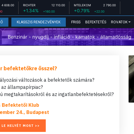
4 608.00
RICHTER
12 110.00
MTELEKOM
2 790.00
+1.34%
+0.79%
00
+160.00
+22.00
FRISS
BEFEKTETÉS
ROVATOK
EÓ
KLASSZIS RENDEZVÉNYEK
Benzinár - nyugdíj - infláció - kamatok - államadósság
r befektetőkre ősszel?
bályozási változások a befektetők számára?
t az állampapírpiac?
 megtakarításokról és az ingatlanbefektetésekről?
s Befektetői Klub
ember 24., Budapest
 LE HELYÉT MOST >>