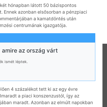
két hónapban látott 50 bázispontos
t. Ennek azonban elsősorban a pénzpiaci
 kommentárjában a kamatdöntés után
emzési centrumának igazgatója.
, amire az ország várt
k ismét léptek.
en 4 százalékot tett ki az egy évre
elmaradt a piaci konszenzustól, így az
ávjában maradt. Azonban az elmúlt napokban