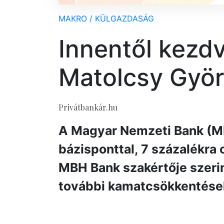
MAKRO / KÜLGAZDASÁG
Innentől kezd
Matolcsy Gyö
Privátbankár.hu
A Magyar Nemzeti Bank (M
bázisponttal, 7 százalékra
MBH Bank szakértője szerin
további kamatcsökkentése