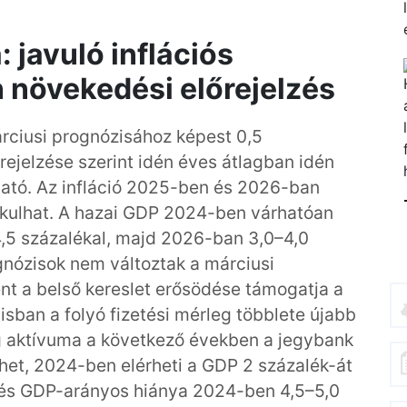
 javuló inflációs
n növekedési előrejelzés
árciusi prognózisához képest 0,5
rejelzése szerint idén éves átlagban idén
rható. Az infláció 2025-ben és 2026-ban
akulhat. A hazai GDP 2024-ben várhatóan
,5 százalékal, majd 2026-ban 3,0–4,0
gnózisok nem változtak a márciusi
t a belső kereslet erősödése támogatja a
isban a folyó fizetési mérleg többlete újabb
leg aktívuma a következő években a jegybank
het, 2024-ben elérheti a GDP 2 százalék-át
etés GDP-arányos hiánya 2024-ben 4,5–5,0