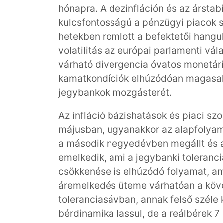
hónapra. A dezinfláción és az árstab
kulcsfontosságú a pénzügyi piacok st
hetekben romlott a befektetői hangu
volatilitás az európai parlamenti vál
várható divergencia óvatos monetáris
kamatkondíciók elhúzódóan magasak l
jegybankok mozgásterét.
Az infláció bázishatások és piaci sz
májusban, ugyanakkor az alapfolya
a második negyedévben megállt és az
emelkedik, ami a jegybanki toleranci
csökkenése is elhúzódó folyamat, a
áremelkedés üteme várhatóan a köve
toleranciasávban, annak felső széle 
bérdinamika lassul, de a reálbérek 