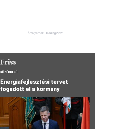
Árfolyamok: TradingView
Friss
KÖZÉRDEKŰ
Energiafejlesztési tervet
fogadott el a kormány