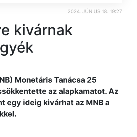
2024. JÚNIUS 18. 19:27
ve kivárnak
rgyék
NB) Monetáris Tanácsa 25
 csökkentette az alapkamatot. Az
t egy ideig kivárhat az MNB a
kkel.