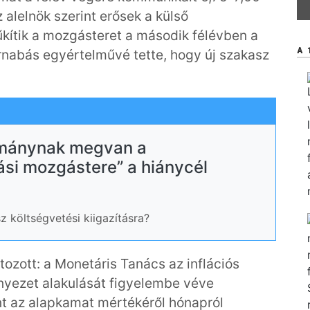
z alelnök szerint erősek a külső
kítik a mozgásteret a második félévben a
A 
rnabás egyértelművé tette, hogy új szakasz
mánynak megvan a
si mozgástere” a hiánycél
z költségvetési kiigazításra?
ozott: a Monetáris Tanács az inflációs
rnyezet alakulását figyelembe véve
nt az alapkamat mértékéről hónapról