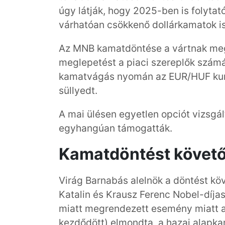
úgy látják, hogy 2025-ben is folyta
várhatóan csökkenő dollárkamatok i
Az MNB kamatdöntése a vártnak megfe
meglepetést a piaci szereplők szám
kamatvágás nyomán az EUR/HUF kurz
süllyedt.
A mai ülésen egyetlen opciót vizsgá
egyhangúan támogatták.
Kamatdöntést követő
Virág Barnabás alelnök a döntést köv
Katalin és Krausz Ferenc Nobel-díjas
miatt megrendezett esemény miatt a
kezdődött) elmondta, a hazai alapka