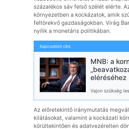
százalékos sáv felső szélét elérte. A
környezetben a kockázatok, amik szű
feltörekvő gazdaságokban. Virág Ba
nyílik a monetáris politikában.
Kapcsolódó cikk
MNB: a kor
„beavatkozá
eléréséhez
Vajon szükség les
Az előretekintő iránymutatás megvált
kilátásokat, valamint a kockázati kö
körültekintően és adatvezérelten dö