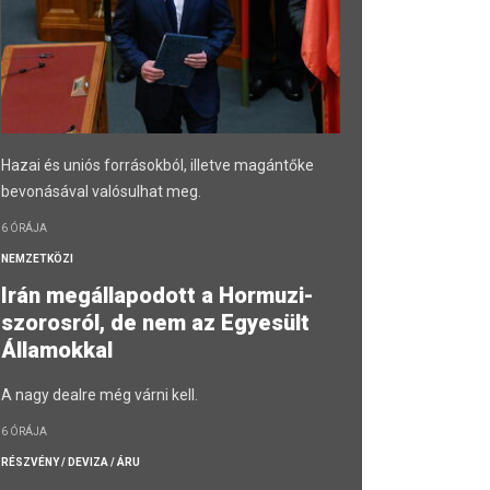
Hazai és uniós forrásokból, illetve magántőke
bevonásával valósulhat meg.
6 ÓRÁJA
NEMZETKÖZI
Irán megállapodott a Hormuzi-
szorosról, de nem az Egyesült
Államokkal
A nagy dealre még várni kell.
6 ÓRÁJA
RÉSZVÉNY / DEVIZA / ÁRU