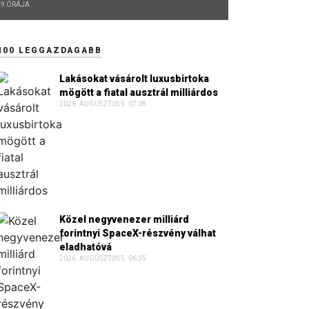
9 ÓRÁJA
100 LEGGAZDAGABB
Lakásokat vásárolt luxusbirtoka
mögött a fiatal ausztrál milliárdos
2026. AUGUSZTUS 5. 07:08
Közel negyvenezer milliárd
forintnyi SpaceX-részvény válhat
eladhatóvá
2026. AUGUSZTUS 5. 06:35