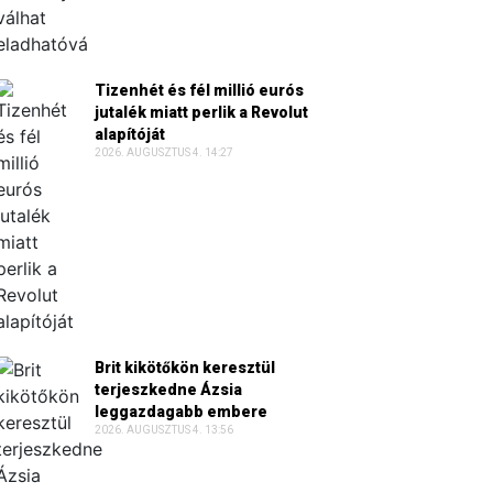
Tizenhét és fél millió eurós
jutalék miatt perlik a Revolut
alapítóját
2026. AUGUSZTUS 4. 14:27
Brit kikötőkön keresztül
terjeszkedne Ázsia
leggazdagabb embere
2026. AUGUSZTUS 4. 13:56