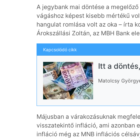
A jegybank mai döntése a megelőző 
vágáshoz képest kisebb mértékű vol
hangulat romlása volt az oka – írta
Árokszállási Zoltán, az MBH Bank el
Kapcsolódó cikk
Itt a döntés
Matolcsy Györgyé
Májusban a várakozásuknak megfelelő
visszatekintő infláció, ami azonban 
infláció még az MNB inflációs céls