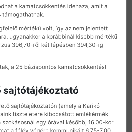
tódhat a kamatcsökkentés idehaza, amit a
s támogathatnak.
lelő mértékű volt, így az nem jelentett
ára, ugyanakkor a korábbinál kisebb mértékű
us 396,70-ről két lépésben 394,30-ig
ltak, a 25 bázispontos kamatcsökkentést
 sajtótájékoztató
ető sajtótájékoztatón (amely a Karikó
aink tiszteletére kibocsátott emlékérmék
 szokásosnál egy órával később, 16.00-kor
mat a félév végére kommunikált 6,75-7,00