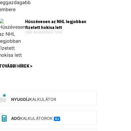
Húszévesen az NHL legjobban
fizetett hokisa lett
2026. AUGUSZTUS 3. 10:03
TOVÁBBI HÍREK >
NYUGDÍJ
KALKULÁTOR
ADÓ
KALKULÁTOROK
ÚJ