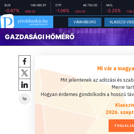
BUX
148 085.97
OTP
46 750.00
MOL
-0.67%
-1.06%
-2.25%
-999.00
-500.00
-106.
VÁMHÁBORÚ
KLASSZIS VID
GAZDASÁGI HŐMÉRŐ
Mi vár a magya
Mit jelentenek az adózási és sza
Merre tar
Hogyan érdemes gondolkodni a hosszú távú
5p
Klasszi
2026. szept
FOGLALJA