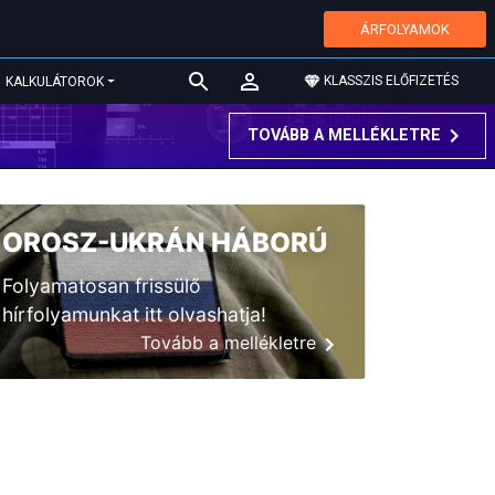
ÁRFOLYAMOK
KLASSZIS ELŐFIZETÉS
KALKULÁTOROK
TOVÁBB A MELLÉKLETRE
OROSZ-UKRÁN HÁBORÚ
Folyamatosan frissülő
hírfolyamunkat itt olvashatja!
Tovább a mellékletre