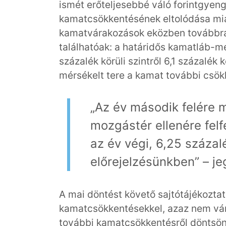
ismét erőteljesebbé váló forintgyeng
kamatcsökkentésének eltolódása mia
kamatvárakozások eközben továbbra i
találhatóak: a határidős kamatláb-me
százalék körüli szintről 6,1 százalék k
mérsékelt tere a kamat további csök
„Az év második felére
mozgástér ellenére felf
az év végi, 6,25 száza
előrejelzésünkben” – je
A mai döntést követő sajtótájékoztat
kamatcsökkentésekkel, azaz nem vár
további kamatcsökkentésről döntsön