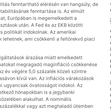
ilitás fenntartható elérésén van hangsúly, de
abilitásának fenntartása is. Az elmúlt
lat, Európában is megemelkedett a
asztások után. A Fed és az EKB közötti
 politikát indokolnak. Az amerikai
ehetnek, ami csökkenti a feltörekvő piaci
olgáltatások árazása miatt emelkedett
matokat megragadó maginfláció csökkenése
 év végére 5,0 százalék közeli szintre
asávon kívül van. Az inflációs várakozások
mi ugyancsak óvatosságot indokol. Az
tkező hónapokban is a jegybanki
közelében alakulhat. A nominális
7 százalékkal vagy azt meghaladó ütemben