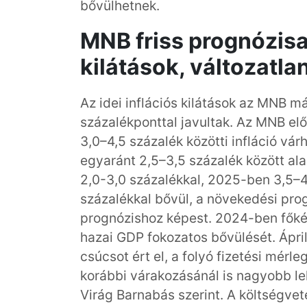
bővülhetnek.
MNB friss prognózisa:
kilátások, változatla
Az idei inflációs kilátások az MNB m
százalékponttal javultak. Az MNB elő
3,0–4,5 százalék közötti infláció vá
egyaránt 2,5–3,5 százalék között al
2,0-3,0 százalékkal, 2025-ben 3,5–4
százalékkal bővül, a növekedési pro
prognózishoz képest. 2024-ben főkén
hazai GDP fokozatos bővülését. Ápril
csúcsot ért el, a folyó fizetési mér
korábbi várakozásánál is nagyobb le
Virág Barnabás szerint. A költségv