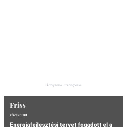
Árfolyamok: TradingView
Friss
KÖZÉRDEKŰ
Energiafejlesztési tervet fogadott el a