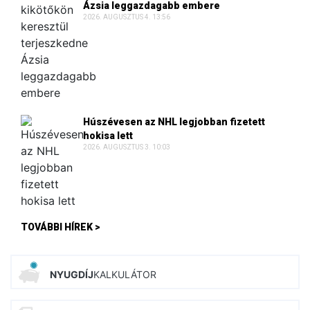
Ázsia leggazdagabb embere
2026. AUGUSZTUS 4. 13:56
Húszévesen az NHL legjobban fizetett
hokisa lett
2026. AUGUSZTUS 3. 10:03
TOVÁBBI HÍREK >
NYUGDÍJ
KALKULÁTOR