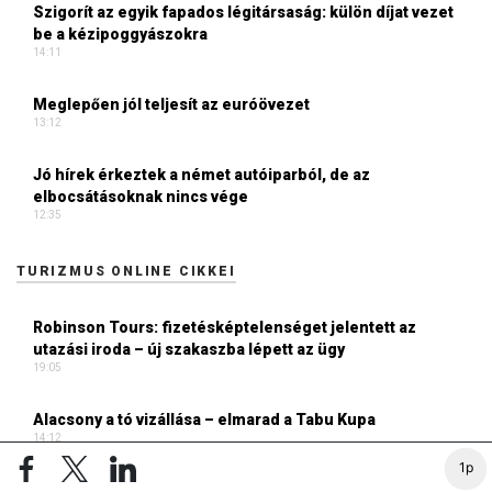
Szigorít az egyik fapados légitársaság: külön díjat vezet
be a kézipoggyászokra
14:11
Meglepően jól teljesít az euróövezet
13:12
Jó hírek érkeztek a német autóiparból, de az
elbocsátásoknak nincs vége
12:35
TURIZMUS ONLINE CIKKEI
Robinson Tours: fizetésképtelenséget jelentett az
utazási iroda – új szakaszba lépett az ügy
19:05
Alacsony a tó vizállása – elmarad a Tabu Kupa
14:12
1p
Búcsúzik egy híres osztrák sífelvonó, de a darabjai