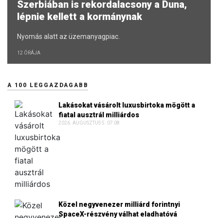
Szerbiában is rekordalacsony a Duna,
lépnie kellett a kormánynak
Nyomás alatt az üzemanyagpiac.
12 ÓRÁJA
A 100 LEGGAZDAGABB
Lakásokat vásárolt luxusbirtoka mögött a
fiatal ausztrál milliárdos
2026. AUGUSZTUS 5. 07:08
Közel negyvenezer milliárd forintnyi
SpaceX-részvény válhat eladhatóvá