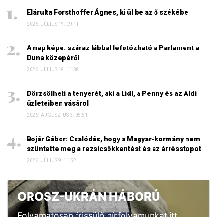
Elárulta Forsthoffer Ágnes, ki ül be az ő székébe
2026. JÚLIUS 19. 09:11
A nap képe: száraz lábbal lefotózható a Parlament a
Duna közepéről
2026. JÚLIUS 18. 11:38
Dörzsölheti a tenyerét, aki a Lidl, a Penny és az Aldi
üzleteiben vásárol
2026. AUGUSZTUS 3. 05:51
Bojár Gábor: Csalódás, hogy a Magyar-kormány nem
szüntette meg a rezsicsökkentést és az árrésstopot
2026. JÚLIUS 9. 11:52
OROSZ-UKRÁN HÁBORÚ
Folyamatosan frissülő hírfolyamunkat itt