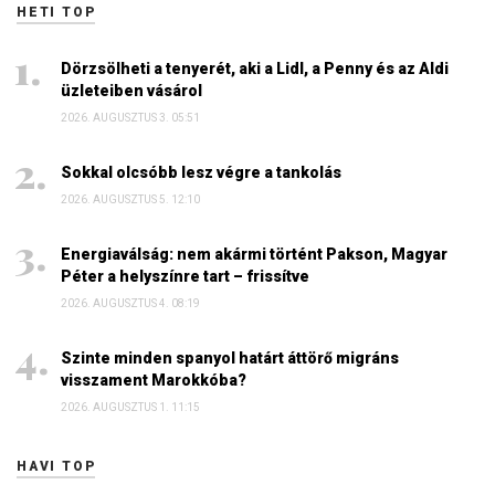
HETI TOP
Dörzsölheti a tenyerét, aki a Lidl, a Penny és az Aldi
üzleteiben vásárol
2026. AUGUSZTUS 3. 05:51
Sokkal olcsóbb lesz végre a tankolás
2026. AUGUSZTUS 5. 12:10
Energiaválság: nem akármi történt Pakson, Magyar
Péter a helyszínre tart – frissítve
2026. AUGUSZTUS 4. 08:19
Szinte minden spanyol határt áttörő migráns
visszament Marokkóba?
2026. AUGUSZTUS 1. 11:15
HAVI TOP