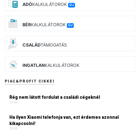
ADÓ
KALKULÁTOROK
ÚJ
BÉR
KALKULÁTOROK
ÚJ
CSALÁD
TÁMOGATÁS
INGATLAN
KALKULÁTOROK
PIAC&PROFIT CIKKEI
Rég nem látott fordulat a családi cégeknél
17:01
Ha ilyen Xiaomi telefonja van, ezt érdemes azonnal
kikapcsolni!
15:59