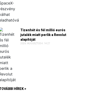
Tizenhét és fél millió eurós
jutalék miatt perlik a Revolut
alapítóját
2026. AUGUSZTUS 4. 14:27
TOVÁBBI HÍREK >