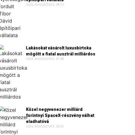
2026. AUGUSZTUS 6. 08:19
Lakásokat vásárolt luxusbirtoka
mögött a fiatal ausztrál milliárdos
2026. AUGUSZTUS 5. 07:08
Közel negyvenezer milliárd
forintnyi SpaceX-részvény válhat
eladhatóvá
2026. AUGUSZTUS 5. 06:35