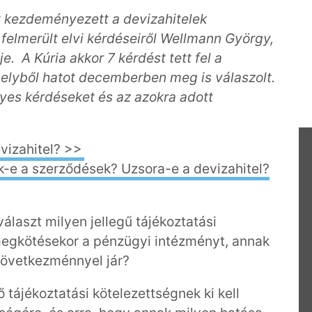
 kezdeményezett a devizahitelek
felmerült elvi kérdéseiről Wellmann György,
e. A Kúria akkor 7 kérdést tett fel a
elyből hatot decemberben meg is válaszolt.
yes kérdéseket és az azokra adott
evizahitel? >>
k-e a szerződések? Uzsora-e a devizahitel?
álaszt milyen jellegű tájékoztatási
megkötésekor a pénzügyi intézményt, annak
következménnyel jár?
 tájékoztatási kötelezettségnek ki kell