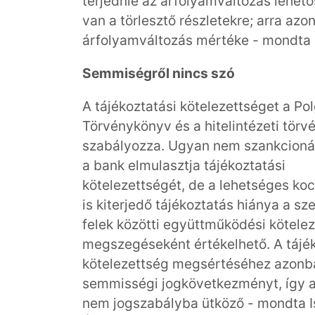
terjednie az árfolyamváltozás lehet
van a törlesztő részletekre; arra az
árfolyamváltozás mértéke - mondta k
Semmiségről nincs szó
A tájékoztatási kötelezettséget a Pol
Törvénykönyv és a hitelintézeti törv
szabályozza. Ugyan nem szankcionál
a bank elmulasztja tájékoztatási
kötelezettségét, de a lehetséges ko
is kiterjedő tájékoztatás hiánya a sz
felek közötti együttműködési kötele
megszegéseként értékelhető. A tájék
kötelezettség megsértéséhez azonb
semmisségi jogkövetkezményt, így 
nem jogszabályba ütköző - mondta I