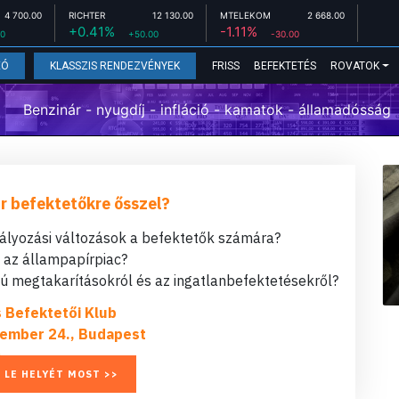
4 700.00
RICHTER
12 130.00
MTELEKOM
2 668.00
+0.41%
-1.11%
00
+50.00
-30.00
FRISS
BEFEKTETÉS
ROVATOK
EÓ
KLASSZIS RENDEZVÉNYEK
Benzinár - nyugdíj - infláció - kamatok - államadósság
r befektetőkre ősszel?
bályozási változások a befektetők számára?
t az állampapírpiac?
 megtakarításokról és az ingatlanbefektetésekről?
s Befektetői Klub
ember 24., Budapest
 LE HELYÉT MOST >>