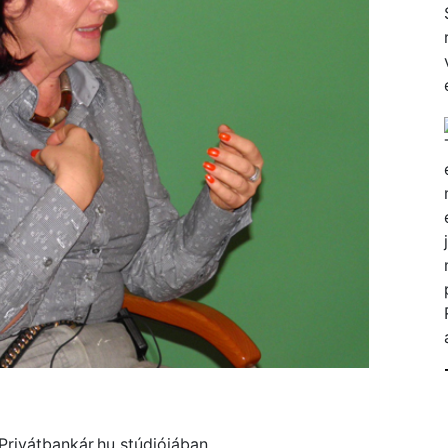
Privátbankár.hu stúdiójában