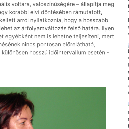
ális voltára, valószínűségére – állapítja meg
 egy korábbi elvi döntésében rámutatott,
llett arról nyilatkoznia, hogy a hosszabb
 lehet az árfolyamváltozás felső határa. Ilyen
et egyébként nem is lehetne teljesíteni, mert
ésének nincs pontosan előrelátható,
a, különösen hosszú időintervallum esetén -