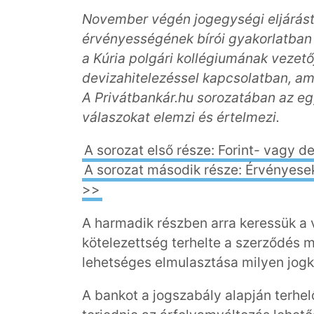
November végén jogegységi eljárást
érvényességének bírói gyakorlatban 
a Kúria polgári kollégiumának vezetőj
devizahitelezéssel kapcsolatban, am
A Privátbankár.hu sorozatában az eg
válaszokat elemzi és értelmezi.
A sorozat első része: Forint- vagy d
A sorozat második része: Érvényese
>>
A harmadik részben arra keressük a v
kötelezettség terhelte a szerződés 
lehetséges elmulasztása milyen jog
A bankot a jogszabály alapján terhelő