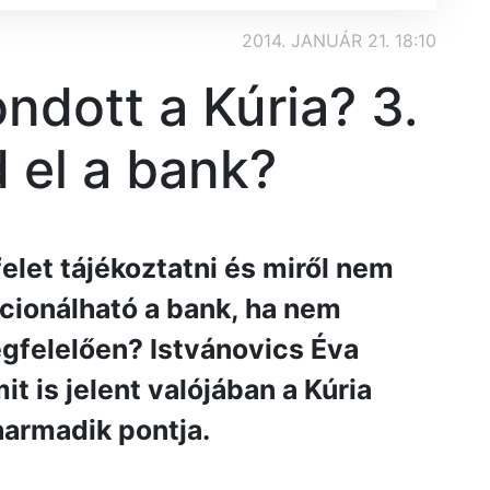
2014. JANUÁR 21. 18:10
ondott a Kúria? 3.
 el a bank?
felet tájékoztatni és miről nem
kcionálható a bank, ha nem
egfelelően? Istvánovics Éva
t is jelent valójában a Kúria
harmadik pontja.