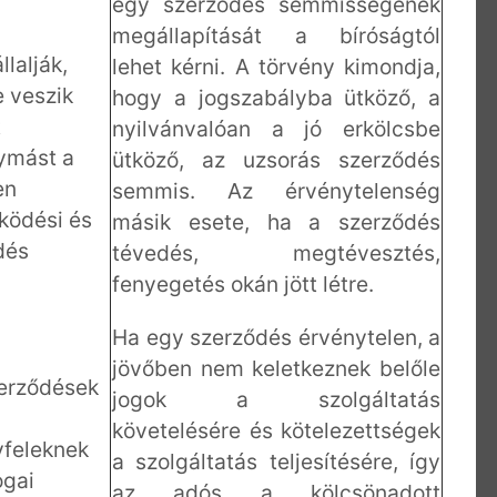
egy szerződés semmisségének
megállapítását a bíróságtól
lalják,
lehet kérni. A törvény kimondja,
 veszik
hogy a jogszabályba ütköző, a
t
nyilvánvalóan a jó erkölcsbe
gymást a
ütköző, az uzsorás szerződés
en
semmis. Az érvénytelenség
ködési és
másik esete, ha a szerződés
dés
tévedés, megtévesztés,
fenyegetés okán jött létre.
Ha egy szerződés érvénytelen, a
jövőben nem keletkeznek belőle
zerződések
jogok a szolgáltatás
követelésére és kötelezettségek
yfeleknek
a szolgáltatás teljesítésére, így
ogai
az adós a kölcsönadott