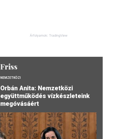
Árfolyamok: TradingView
Friss
NEMZETKÖZI
Orbán Anita: Nemzetközi
együttműködés vízkészleteink
megóvásáért