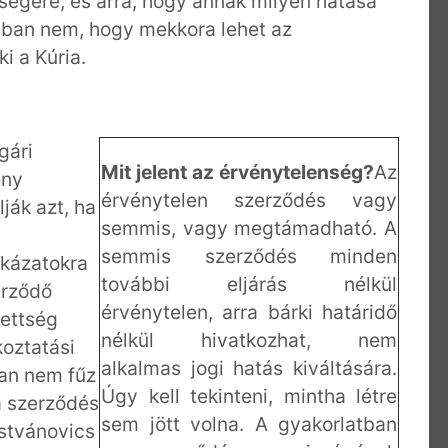
őségére, és arra, hogy annak milyen hatása
onban nem, hogy mekkora lehet az
i a Kúria.
gári
Mit jelent az érvénytelenség?
Az
ény
érvénytelen szerződés vagy
ják azt, ha
semmis, vagy megtámadható. A
semmis szerződés minden
ckázatokra
további eljárás nélkül
erződő
érvénytelen, arra bárki határidő
zettség
nélkül hivatkozhat, nem
oztatási
alkalmas jogi hatás kiváltására.
an nem fűz
Úgy kell tekinteni, mintha létre
a szerződés
sem jött volna. A gyakorlatban
stvánovics