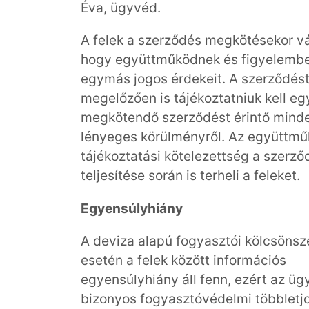
Éva, ügyvéd.
A felek a szerződés megkötésekor vál
hogy együttműködnek és figyelembe
egymás jogos érdekeit. A szerződés
megelőzően is tájékoztatniuk kell e
megkötendő szerződést érintő mind
lényeges körülményről. Az együttmű
tájékoztatási kötelezettség a szerző
teljesítése során is terheli a feleket.
Egyensúlyhiány
A deviza alapú fogyasztói kölcsöns
esetén a felek között információs
egyensúlyhiány áll fenn, ezért az üg
bizonyos fogyasztóvédelmi többletj