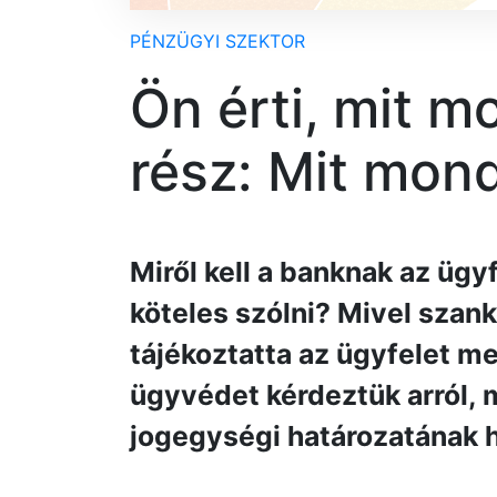
PÉNZÜGYI SZEKTOR
Ön érti, mit m
rész: Mit mond
Miről kell a banknak az ügy
köteles szólni? Mivel szan
tájékoztatta az ügyfelet m
ügyvédet kérdeztük arról, mi
jogegységi határozatának 