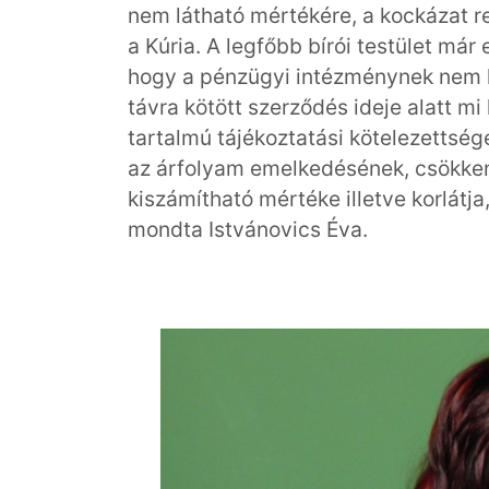
nem látható mértékére, a kockázat re
a Kúria. A legfőbb bírói testület már
hogy a pénzügyi intézménynek nem ke
távra kötött szerződés ideje alatt mi
tartalmú tájékoztatási kötelezettség
az árfolyam emelkedésének, csökken
kiszámítható mértéke illetve korlátj
mondta Istvánovics Éva.