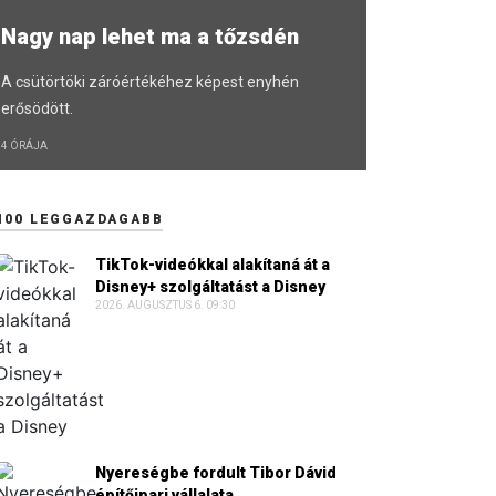
Nagy nap lehet ma a tőzsdén
A csütörtöki záróértékéhez képest enyhén
erősödött.
4 ÓRÁJA
100 LEGGAZDAGABB
TikTok-videókkal alakítaná át a
Disney+ szolgáltatást a Disney
2026. AUGUSZTUS 6. 09:30
Nyereségbe fordult Tibor Dávid
építőipari vállalata