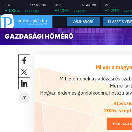
BUX
147 808.36
OTP
46 490.00
MOL
+0.85%
+1.29%
+1.29%
+1 245.00
+590.00
+60.
VÁMHÁBORÚ
KLASSZIS VID
GAZDASÁGI HŐMÉRŐ
Mi vár a magya
Mit jelentenek az adózási és sza
Merre tar
Hogyan érdemes gondolkodni a hosszú távú
7p
Klasszi
2026. szept
FOGLALJA