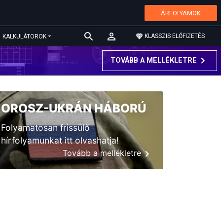
ÁRFOLYAMOK
KLASSZIS ELŐFIZETÉS
KALKULÁTOROK
TOVÁBB A MELLÉKLETRE
OROSZ-UKRÁN HÁBORÚ
Folyamatosan frissülő
hírfolyamunkat itt olvashatja!
Tovább a mellékletre