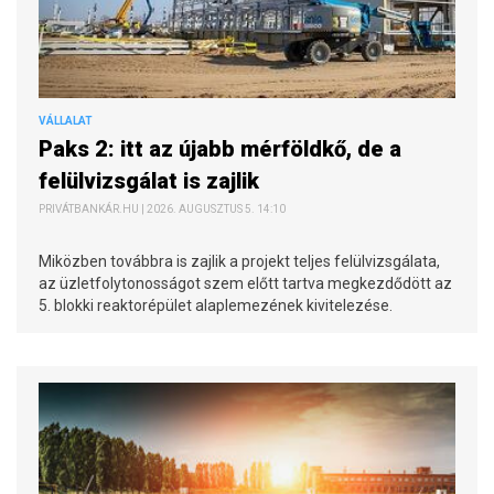
VÁLLALAT
Paks 2: itt az újabb mérföldkő, de a
felülvizsgálat is zajlik
PRIVÁTBANKÁR.HU | 2026. AUGUSZTUS 5. 14:10
Miközben továbbra is zajlik a projekt teljes felülvizsgálata,
az üzletfolytonosságot szem előtt tartva megkezdődött az
5. blokki reaktorépület alaplemezének kivitelezése.