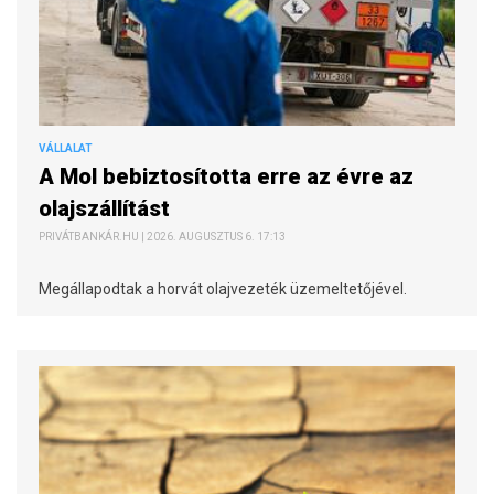
VÁLLALAT
A Mol bebiztosította erre az évre az
olajszállítást
PRIVÁTBANKÁR.HU | 2026. AUGUSZTUS 6. 17:13
Megállapodtak a horvát olajvezeték üzemeltetőjével.