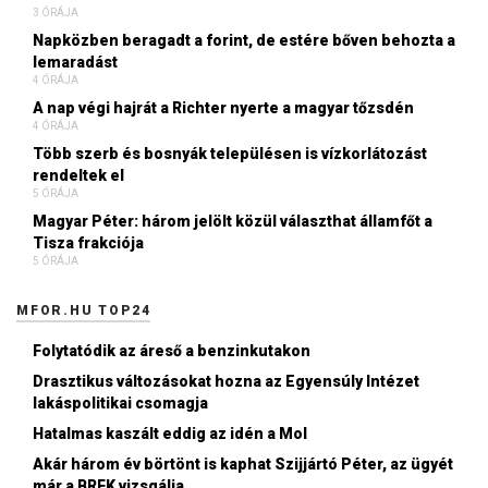
3 ÓRÁJA
Napközben beragadt a forint, de estére bőven behozta a
lemaradást
4 ÓRÁJA
A nap végi hajrát a Richter nyerte a magyar tőzsdén
4 ÓRÁJA
Több szerb és bosnyák településen is vízkorlátozást
rendeltek el
5 ÓRÁJA
Magyar Péter: három jelölt közül választhat államfőt a
Tisza frakciója
5 ÓRÁJA
MFOR.HU TOP24
Folytatódik az áreső a benzinkutakon
Drasztikus változásokat hozna az Egyensúly Intézet
lakáspolitikai csomagja
Hatalmas kaszált eddig az idén a Mol
Akár három év börtönt is kaphat Szijjártó Péter, az ügyét
már a BRFK vizsgálja