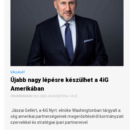
VÁLLALAT
Újabb nagy lépésre készülhet a 4iG
Amerikában
PRIVÁTBANKÁR.HU | 2026. AUGUSZTUS 6. 14:23
Jászai Gellért, a 4iG Nyrt. elnöke Washingtonban tárgyalt a
cég amerikai partnerségeinek megerősítéséről kormányzati
szervekkel és stratégiai ipari partnereivel.