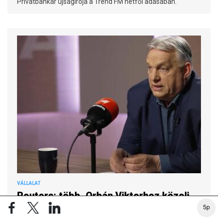
Privátbankár újságírója a Trend FM hétfői adásában.
VÁLLALAT
Reuters: több. Orbán Viktorhoz közeli
5p
cég is köddé válhat