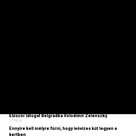
hangvételű, tárgyilagos és
magas szakmai színvonalú
tartalomhoz jutnak
hozzá
havonta már 1490 forintért
.
Korlátlan hozzáférést adunk az
Mfor.hu
és a
Privátbankár.hu
tartalmaihoz is, a Klub csomag
pedig a
hirdetés nélküli
olvasási lehetőséget is
tartalmazza.
Mi nap mint nap bizonyítani fogunk!
Legyen Ön
is előfizetőnk!
FRISS
Jól vizsgázott Magyar Péter, de közben csinált egy
súlyos baklövést – Ez Viszont Privát
2 ÓRÁJA
Először látogat Belgrádba Volodimir Zelenszkij
2 ÓRÁJA
Ennyire kell mélyre fúrni, hogy ivóvizes kút legyen a
kertben