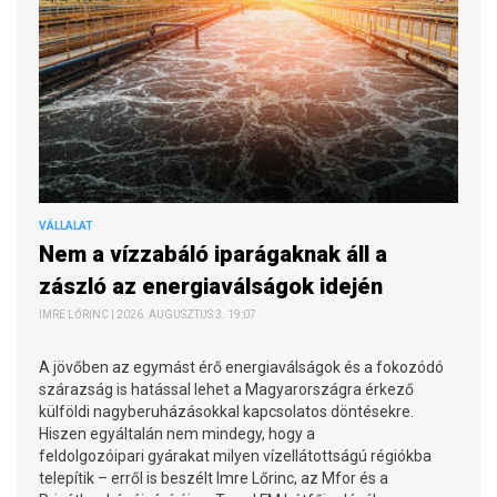
VÁLLALAT
Nem a vízzabáló iparágaknak áll a
zászló az energiaválságok idején
IMRE LŐRINC | 2026. AUGUSZTUS 3. 19:07
A jövőben az egymást érő energiaválságok és a fokozódó
szárazság is hatással lehet a Magyarországra érkező
külföldi nagyberuházásokkal kapcsolatos döntésekre.
Hiszen egyáltalán nem mindegy, hogy a
feldolgozóipari gyárakat milyen vízellátottságú régiókba
telepítik – erről is beszélt Imre Lőrinc, az Mfor és a