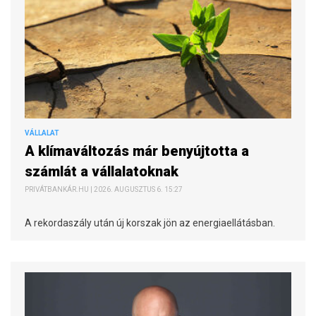
VÁLLALAT
A klímaváltozás már benyújtotta a
számlát a vállalatoknak
PRIVÁTBANKÁR.HU | 2026. AUGUSZTUS 6. 15:27
A rekordaszály után új korszak jön az energiaellátásban.