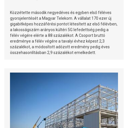
Közzétette második negyedéves és egyben első féléves
gyorsjelentését a Magyar Telekom. A vállalat 170 ezer új
gigabitképes hozzáférési pontot létesített az első félévben,
a lakosságszám arányos kültéri 5G lefedettség pedig a
félév végére elérte a 88 százalékot. A Csoport bruttó
eredménye a félév végére a tavalyi évhez képest 2,3
százalékot, a módosított adózott eredmény pedig éves
összehasonlításban 2,9 százalékot emelkedett.