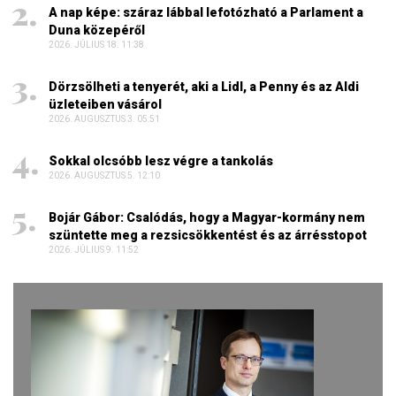
A nap képe: száraz lábbal lefotózható a Parlament a
Duna közepéről
2026. JÚLIUS 18. 11:38
Dörzsölheti a tenyerét, aki a Lidl, a Penny és az Aldi
üzleteiben vásárol
2026. AUGUSZTUS 3. 05:51
Sokkal olcsóbb lesz végre a tankolás
2026. AUGUSZTUS 5. 12:10
Bojár Gábor: Csalódás, hogy a Magyar-kormány nem
szüntette meg a rezsicsökkentést és az árrésstopot
2026. JÚLIUS 9. 11:52