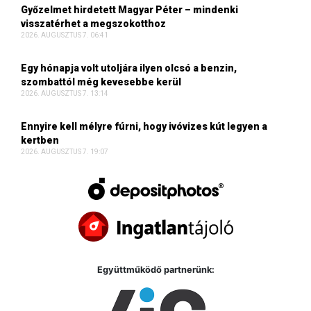
Győzelmet hirdetett Magyar Péter – mindenki
visszatérhet a megszokotthoz
2026. AUGUSZTUS 7. 06:41
Egy hónapja volt utoljára ilyen olcsó a benzin,
szombattól még kevesebbe kerül
2026. AUGUSZTUS 7. 13:14
Ennyire kell mélyre fúrni, hogy ivóvizes kút legyen a
kertben
2026. AUGUSZTUS 7. 19:07
Együttműködő partnerünk: