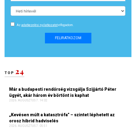
Az
adatkezelési nyilatkozatot
elfogadom.
FELIRATKOZOM
24
TOP
Már a budapesti rendőrség vizsgálja Szijjártó Péter
ügyét, akár három év börtönt is kaphat
2026. AUGUSZTUS 7. 14:02
„Kevésen múlt a katasztrófa” – szintet léphetett az
orosz hibrid hadviselés
2026. AUGUSZTUS 7. 05:51