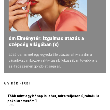
dm Élménytér: izgalmas utazás a
szépség világában (x)
2026-ban ismét egy egyedülálló utazásra hívja a dm a
vásárlókat, miközben aktivitásaik fókuszában továbbra is
az #egészenén gondolatisága áll.
A VIDÉK HÍREI
Több mint egy hónap is lehet, mire teljesen újraindul a
paksi atomerőmű
19:46