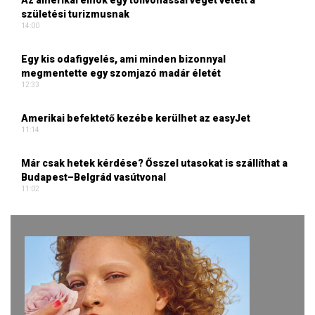
Az amerikai elnök egy tollvonással véget vetett a
születési turizmusnak
14:00
Egy kis odafigyelés, ami minden bizonnyal
megmentette egy szomjazó madár életét
12:33
Amerikai befektető kezébe kerülhet az easyJet
11:14
Már csak hetek kérdése? Ősszel utasokat is szállíthat a
Budapest–Belgrád vasútvonal
11:02