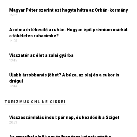
Magyar Péter szerint ezt hagyta hátra az Orbán-kormány
15:32
A néma értékesítő a ruhán: Hogyan épít prémium márkát
a tökéletes ruhacímke?
14:05
Visszatér az élet a zalai gyárba
13:45
Újabb árrobbanás jöhet? A búza, az olaj és a cukor is
drágul
12:44
TURIZMUS ONLINE CIKKEI
Visszaszámlálás indul: pár nap, és kezdődik a Sziget
20:53