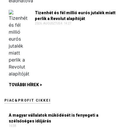
Tizenhét és fél millió eurós jutalék miatt
perlik a Revolut alapítóját
2026. AUGUSZTUS 4. 14:27
TOVÁBBI HÍREK >
PIAC&PROFIT CIKKEI
A magyar vállalatok működését is fenyegeti a
szélsőséges időjárás
16:58