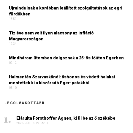
Újraindulnak a korábban leállított szolgáltatások az egri
fürdőkben
13:59
Tíz éve nem volt ilyen alacsony az infláció
Magyarországon
12:34
Mindhárom ütemben dolgoznak a 25-ös főúton Egerben
09:12
Halmentés Szarvaskőnél: őshonos és védett halakat
mentettek ki a kiszáradó Eger-patakból
08:10
LEGOLVASOTTABB
Elárulta Forsthoffer Ágnes, ki ül be az ő székébe
2026. JÚLIUS 19. 09:11