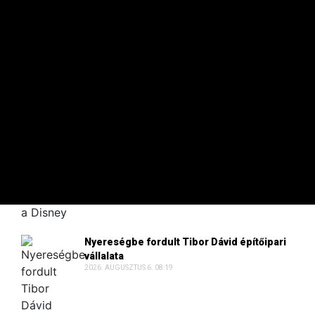
Eközben csökkent az európai gázár a tőzsdén.
9 ÓRÁJA
A 100 LEGGAZDAGABB
TikTok-videókkal alakítaná át a Disney+
szolgáltatást a Disney
2026. AUGUSZTUS 6. 09:30
Nyereségbe fordult Tibor Dávid építőipari
vállalata
2026. AUGUSZTUS 6. 08:19