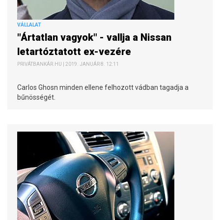
VÁLLALAT
"Ártatlan vagyok" - vallja a Nissan
letartóztatott ex-vezére
PRIVÁTBANKÁR.HU | 2019. JANUÁR 8. 12:11
Carlos Ghosn minden ellene felhozott vádban tagadja a
bűnösségét.