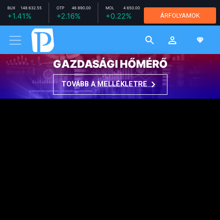
BUX
148 632.55
OTP
46 890.00
MOL
4 650.00
RICHTER
+1.41%
+2.16%
+0.22%
ÁRFOLYAMOK
12 320.00
+1.99%
MTELEKOM
2 696.00
-0.07%
GAZDASÁGI HŐMÉRŐ
TOVÁBB A MELLÉKLETRE
Nissan