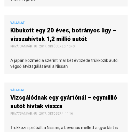
VÁLLALAT
Kibukott egy 20 éves, botrányos ügy –
visszahívtak 1,2 millió autót
PRIVÁTBANKÁR.HU | 2017. OKTÓBER 20. 10:40
A japán közmédia szerint már két évtizede trükközik autói
végső átvizsgálásával a Nissan.
VÁLLALAT
Vizsgálódnak egy gyártónál – egymillió
autót hívtak vissza
PRIVÁTBANKÁR.HU | 2017. OKTÓBER 4. 11:16
Trükközni próbált a Nissan, a bevonás mellett a gyártást is