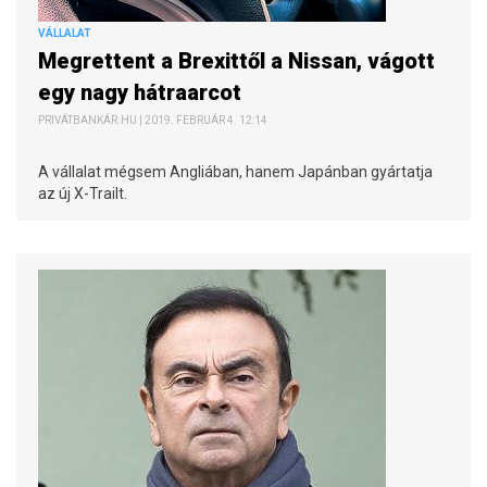
VÁLLALAT
Megrettent a Brexittől a Nissan, vágott
egy nagy hátraarcot
PRIVÁTBANKÁR.HU | 2019. FEBRUÁR 4. 12:14
A vállalat mégsem Angliában, hanem Japánban gyártatja
az új X-Trailt.