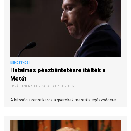
NEMZETKÖZI
Hatalmas pénzbüntetésre ítélték a
Metát
PRIVÁTBANKÁR.HU | 2026. AUGUSZTUS 7. 09:51
A bíróság szerint káros a gyerekek mentális egészségére.