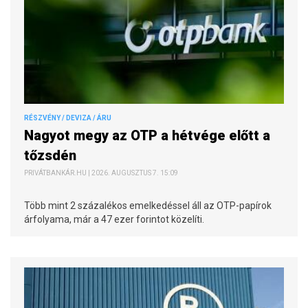
RÉSZVÉNY / DEVIZA / ÁRU
Nagyot megy az OTP a hétvége előtt a
tőzsdén
PRIVÁTBANKÁR.HU | 2026. AUGUSZTUS 7. 15:09
Több mint 2 százalékos emelkedéssel áll az OTP-papírok
árfolyama, már a 47 ezer forintot közelíti.