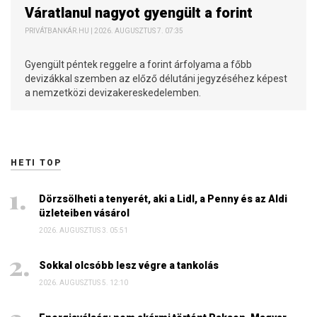
Váratlanul nagyot gyengült a forint
PRIVÁTBANKÁR.HU | 2026. AUGUSZTUS 7. 07:35
Gyengült péntek reggelre a forint árfolyama a főbb
devizákkal szemben az előző délutáni jegyzéséhez képest
a nemzetközi devizakereskedelemben.
HETI TOP
Dörzsölheti a tenyerét, aki a Lidl, a Penny és az Aldi
üzleteiben vásárol
2026. AUGUSZTUS 3. 05:51
Sokkal olcsóbb lesz végre a tankolás
2026. AUGUSZTUS 5. 12:10