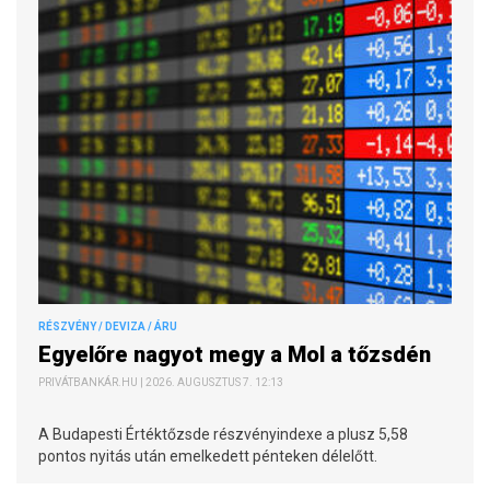
RÉSZVÉNY / DEVIZA / ÁRU
Egyelőre nagyot megy a Mol a tőzsdén
PRIVÁTBANKÁR.HU | 2026. AUGUSZTUS 7. 12:13
A Budapesti Értéktőzsde részvényindexe a plusz 5,58
pontos nyitás után emelkedett pénteken délelőtt.