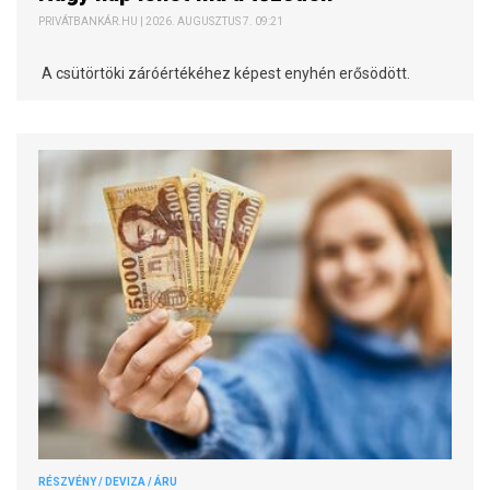
PRIVÁTBANKÁR.HU | 2026. AUGUSZTUS 7. 09:21
A csütörtöki záróértékéhez képest enyhén erősödött.
RÉSZVÉNY / DEVIZA / ÁRU