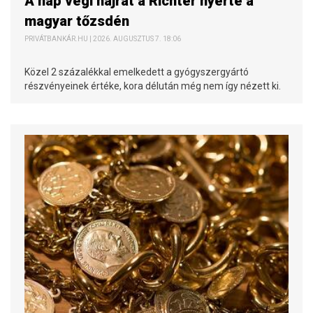
A nap végi hajrát a Richter nyerte a
magyar tőzsdén
PRIVÁTBANKÁR.HU | 2026. AUGUSZTUS 7. 18:06
Közel 2 százalékkal emelkedett a gyógyszergyártó
részvényeinek értéke, kora délután még nem így nézett ki.