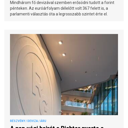
Mindhárom fő devizával szemben erősödni tudott a forint
pénteken. Az euróárfolyam délelőtt volt 367 felett is, a
parlamenti választás óta a legrosszabb szintet érte el.
RÉSZVÉNY / DEVIZA / ÁRU