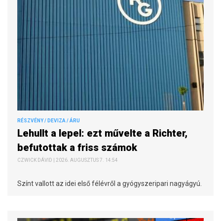
RÉSZVÉNY / DEVIZA / ÁRU
Lehullt a lepel: ezt művelte a Richter,
befutottak a friss számok
CZWICK DÁVID | 2026. AUGUSZTUS 7. 14:54
Színt vallott az idei első félévről a gyógyszeripari nagyágyú.