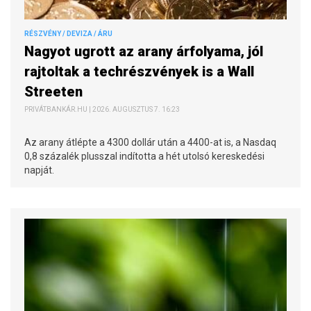
RÉSZVÉNY / DEVIZA / ÁRU
Nagyot ugrott az arany árfolyama, jól
rajtoltak a techrészvények is a Wall
Streeten
PRIVÁTBANKÁR.HU | 2026. AUGUSZTUS 7. 16:23
Az arany átlépte a 4300 dollár után a 4400-at is, a Nasdaq
0,8 százalék plusszal indította a hét utolsó kereskedési
napját.