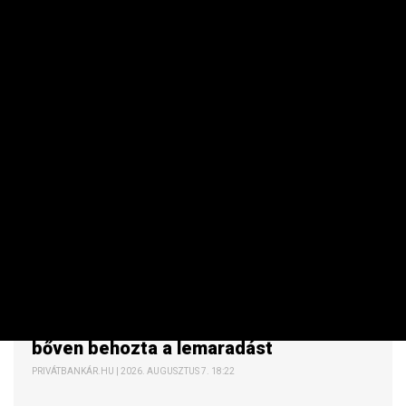
RÉSZVÉNY / DEVIZA / ÁRU
Napközben beragadt a forint, de estére
bőven behozta a lemaradást
PRIVÁTBANKÁR.HU | 2026. AUGUSZTUS 7. 18:22