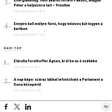
Energiaválság: nem akármi történt Pakson, Magyar
Péter a helyszínre tart – frissítve
2026. AUGUSZTUS 4. 08:19
Ennyire kell mélyre fúrni, hogy ivóvizes kút legyen a
kertben
2026. AUGUSZTUS 7. 19:07
HAVI TOP
Elárulta Forsthoffer Ágnes, ki ül be az ő székébe
2026. JÚLIUS 19. 09:11
A nap képe: száraz lábbal lefotózható a Parlament a
Duna közepéről
2026. JÚLIUS 18. 11:38
Dörzsölheti a tenyerét, aki a Lidl, a Penny és az Aldi
6p
üzleteiben vásárol